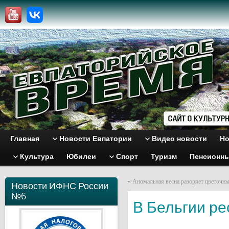
Главная
Новости Евпатории
Видео новости
Но
Культура
Юбилеи
Спорт
Туризм
Пенсионн
«
Аномальная весна разоряет цветочны
Новости ИФНС России
№6
В Бельгии р