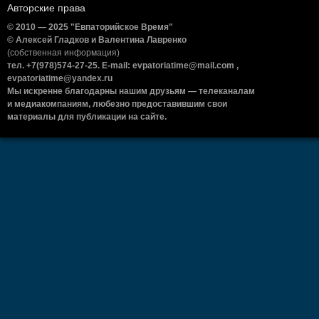
Авторские права
© 2010 — 2025 "Евпаторийское Время"
© Алексей Гладков и Валентина Лавренко
(собственная информация)
тел. +7(978)574-27-25. E-mail: evpatoriatime@mail.com ,
evpatoriatime@yandex.ru
Мы искренне благодарны нашим друзьям — телеканалам
и медиакомпаниям, любезно предоставившим свои
материалы для публикации на сайте.