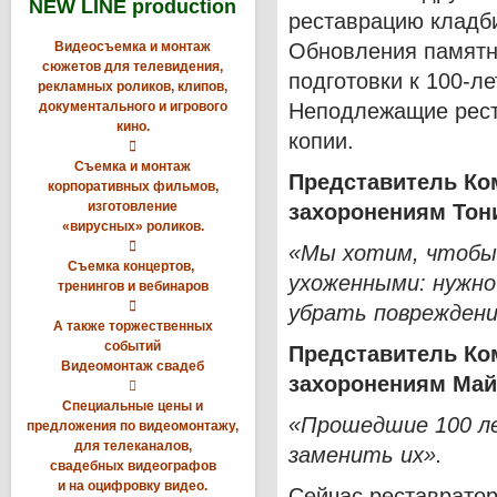
NEW LINE production
реставрацию кладб
Видеосъемка и монтаж
Обновления памятн
сюжетов для телевидения,
подготовки к 100-л
рекламных роликов, клипов,
документального и игрового
Неподлежащие рест
кино.
копии.

Съемка и монтаж
Представитель Ко
корпоративных фильмов,
изготовление
захоронениям Тон
«вирусных» роликов.

«Мы хотим, чтобы 
Съемка концертов,
ухоженными: нужно
тренингов и вебинаров

убрать повреждени
А также торжественных
событий
Представитель Ко
Видеомонтаж свадеб
захоронениям Май

Специальные цены и
«Прошедшие 100 л
предложения по видеомонтажу,
для телеканалов,
заменить их».
свадебных видеографов
и на оцифровку видео.
Сейчас реставрато