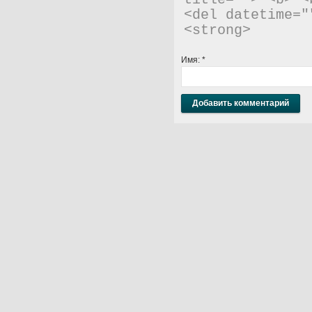
title=""> <b> <
<del datetime="
<strong> 
Имя:
*