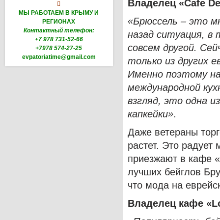
Владелец
«Cafe
D

МЫ РАБОТАЕМ В КРЫМУ И
«Брюссель – это м
РЕГИОНАХ
Контактный телефон:
назад ситуация, в 
+7 978 731-52-66
совсем другой. Се
+7978 574-27-25
evpatoriatime@gmail.com
только из других е
Именно поэтому на
международной кух
взгляд, это одна и
капкейки»
.
Даже ветераны торг
растет. Это радует
приезжают в кафе 
лучших бейглов Бру
что мода на еврейс
Владелец кафе «L