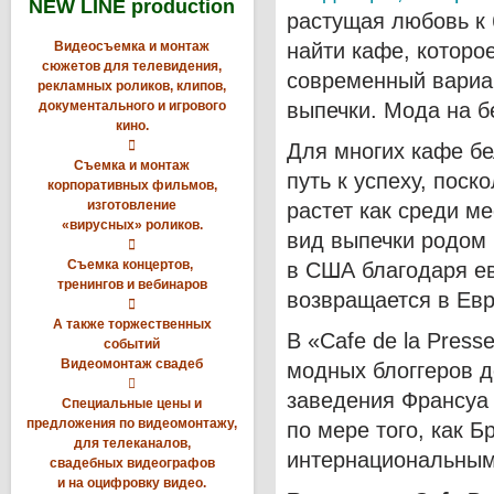
NEW LINE production
растущая любовь к 
Видеосъемка и монтаж
найти кафе, которо
сюжетов для телевидения,
современный вариан
рекламных роликов, клипов,
документального и игрового
выпечки. Мода на б
кино.

Для многих кафе б
Съемка и монтаж
путь к успеху, пос
корпоративных фильмов,
изготовление
растет как среди ме
«вирусных» роликов.
вид выпечки родом 

Съемка концертов,
в США благодаря ев
тренингов и вебинаров
возвращается в Евр

А также торжественных
В «Cafe de la Pres
событий
Видеомонтаж свадеб
модных блоггеров д

заведения Франсуа 
Специальные цены и
предложения по видеомонтажу,
по мере того, как 
для телеканалов,
интернациональным
свадебных видеографов
и на оцифровку видео.