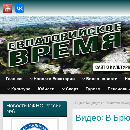
Главная
Новости Евпатории
Видео новости
Но
Культура
Юбилеи
Спорт
Туризм
Пенсионн
«
Видео: Кандидаты в Пакистане наход
Новости ИФНС России
№6
Видео: В Бр