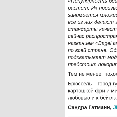
«Популярность бе
растет. Их произв
занимается множес
все из них делают 
стандарты качеств
сейчас распростра
названием «
Bagel
a
по всей стране. Од
подхватывает мод
предстоит покорит
Тем не менее, похо
Брюссель – город г
картошкой фри и м
любовью и к бейгла
Сандра Гатманн,
J