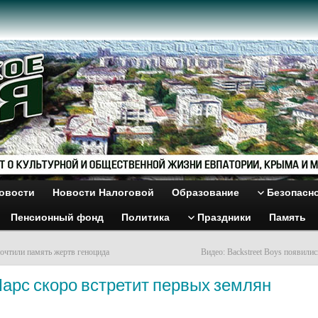
овости
Новости Налоговой
Образование
Безопасн
Пенсионный фонд
Политика
Праздники
Память
почтили память жертв геноцида
Видео: Backstreet Boys появили
арс скоро встретит первых землян