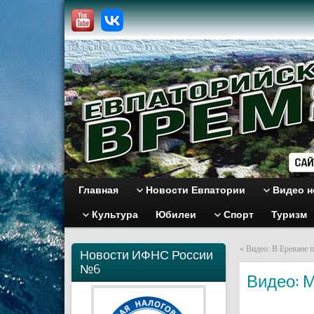
Главная
Новости Евпатории
Видео н
Культура
Юбилеи
Спорт
Туризм
«
Видео: В Ереване 
Новости ИФНС России
№6
Видео: М