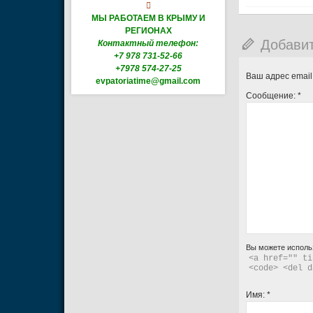

МЫ РАБОТАЕМ В КРЫМУ И
РЕГИОНАХ
Добави
Контактный телефон:
+7 978 731-52-66
+7978 574-27-25
Ваш адрес email
evpatoriatime@gmail.com
Сообщение:
*
Вы можете исполь
<a href="" ti
<code> <del d
Имя:
*