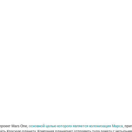
проект Mars One,
основной целью которого является колонизация Марса
, при
ть Красную планету. Компания планирует отправить туда ракету с четырьм