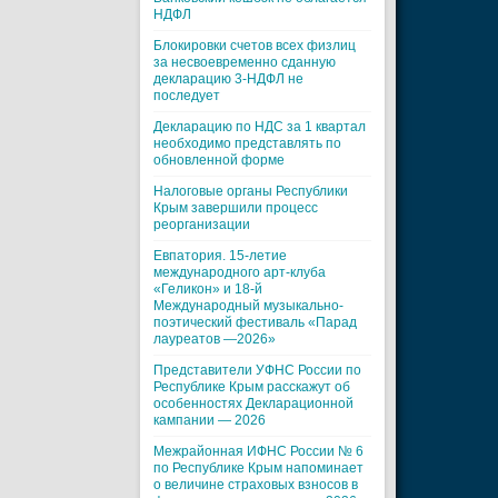
НДФЛ
Блокировки счетов всех физлиц
за несвоевременно сданную
декларацию 3-НДФЛ не
последует
Декларацию по НДС за 1 квартал
необходимо представлять по
обновленной форме
Налоговые органы Республики
Крым завершили процесс
реорганизации
Евпатория. 15-летие
международного арт-клуба
«Геликон» и 18-й
Международный музыкально-
поэтический фестиваль «Парад
лауреатов —2026»
Представители УФНС России по
Республике Крым расскажут об
особенностях Декларационной
кампании — 2026
Межрайонная ИФНС России № 6
по Республике Крым напоминает
о величине страховых взносов в