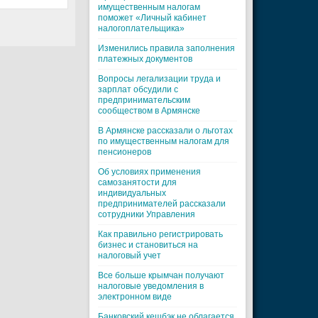
имущественным налогам
поможет «Личный кабинет
налогоплательщика»
Изменились правила заполнения
платежных документов
Вопросы легализации труда и
зарплат обсудили с
предпринимательским
сообществом в Армянске
В Армянске рассказали о льготах
по имущественным налогам для
пенсионеров
Об условиях применения
самозанятости для
индивидуальных
предпринимателей рассказали
сотрудники Управления
Как правильно регистрировать
бизнес и становиться на
налоговый учет
Все больше крымчан получают
налоговые уведомления в
электронном виде
Банковский кешбэк не облагается