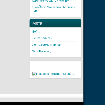
комплекс «Золотой ключик»
Нью-Йорк, Манхеттен. Большой
тур
Мета
Войти
Лента записей
Лента комментариев
WordPress.org