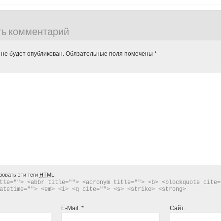
ть комментарий
 не будет опубликован.
Обязательные поля помечены
*
зовать эти теги
HTML
:
tle=""> <abbr title=""> <acronym title=""> <b> <blockquote cite="
atetime=""> <em> <i> <q cite=""> <s> <strike> <strong> 
E-Mail:
*
Сайт: