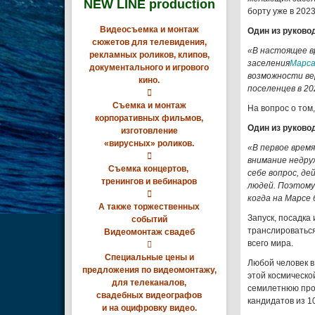
NEW LINE production
борту уже в 202
Видеосъемка и монтаж
Один из руково
сюжетов для телевидения,
«В настоящее 
рекламных роликов, клипов,
заселения
Марс
документального и игрового
возможности ве
кино.
поселенцев в 20

Съемка и монтаж
На вопрос о том
корпоративных фильмов,
Один из руково
изготовление
«вирусных» роликов.
«В первое врем

внимание недру
Съемка концертов,
себе вопрос, д
тренингов и вебинаров
людей. Поэтому 

когда на Марсе 
А также торжественных
Запуск, посадка
событий
транслироваться
Видеомонтаж свадеб
всего мира.

Специальные цены и
Любой человек в
предложения по видеомонтажу,
этой космическо
для телеканалов,
семилетнюю про
свадебных видеографов
кандидатов из 1
и на оцифровку видео.