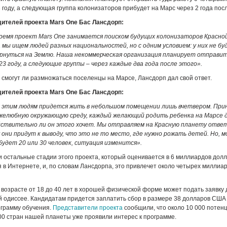
3 году, а следующая группа колонизаторов прибудет на Марс через 2 года пос
дителей проекта Mars
One
Бас Лансдорп:
время проект
Mars
One
занимается поиском будущих колонизаторов Красно
а
мы ищем людей разных национальностей, но с одним условием: у них не бу
рнуться на Землю.
Наша некоммерческая организация планирует отправит
23 году, а следующие группы – через каждые два года после этого».
, смогут ли размножаться поселенцы на Марсе, Лансдорп дал свой ответ.
дителей проекта Mars
One
Бас Лансдорп:
я этим людям придется жить в небольшом помещении лишь вчетвером. При
желюбную окружающую среду, каждый желающий родить ребенка на Марсе 
ействительно ли он этого хочет. Мы отправляем на Красную планету отв
они придут к выводу, что это не то место, где нужно рожать детей. Но, 
будет 20 или 30 человек, ситуация изменится».
 и остальные стадии этого проекта, который оценивается в 6 миллиардов дол
 в Интернете, и, по словам Лансдорпа, это привлечет около четырех миллиа
 возрасте от 18 до 40 лет в хорошей физической форме может подать заявку 
й одиссее. Кандидатам придется заплатить сбор в размере 38 долларов США
грамму обучения.
Представители проекта
сообщили, что около 10 000 потен
00 стран нашей планеты уже проявили интерес к программе.