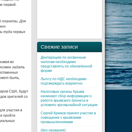
ле первой.
й планеты. Для
дет
ь туда первых
Свежие записи
Декларацию по косвенным
нимая во
налогам необходимо
представлять по обновленной
должен задать
форме
етственных
может быть,
Льготу по НДС необходимо
подтверждать корректно
ларов США, будут
Налоговые органы Крыма
начинают сбор информации о
рдов зрителей со
работе крымского бизнеса в
условиях чрезвычайной ситуации
для участия в
Cергей Крюков принял участие в
 и пройти
совещании с крымскими
циальных
промышленниками
(без названия)