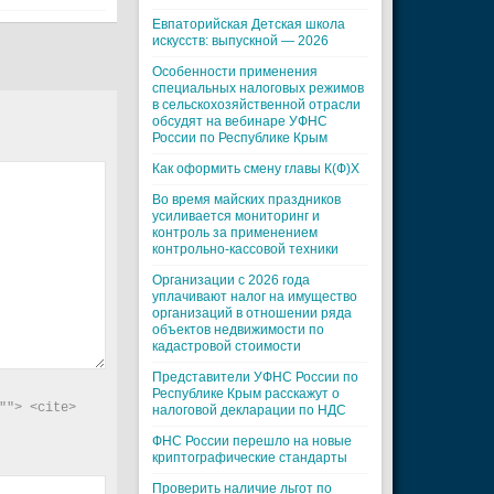
Евпаторийская Детская школа
искусств: выпускной — 2026
Особенности применения
специальных налоговых режимов
в сельскохозяйственной отрасли
обсудят на вебинаре УФНС
России по Республике Крым
Как оформить смену главы К(Ф)Х
Во время майских праздников
усиливается мониторинг и
контроль за применением
контрольно-кассовой техники
Организации с 2026 года
уплачивают налог на имущество
организаций в отношении ряда
объектов недвижимости по
кадастровой стоимости
Представители УФНС России по
Республике Крым расскажут о
"> <cite> 
налоговой декларации по НДС
ФНС России перешло на новые
криптографические стандарты
Проверить наличие льгот по