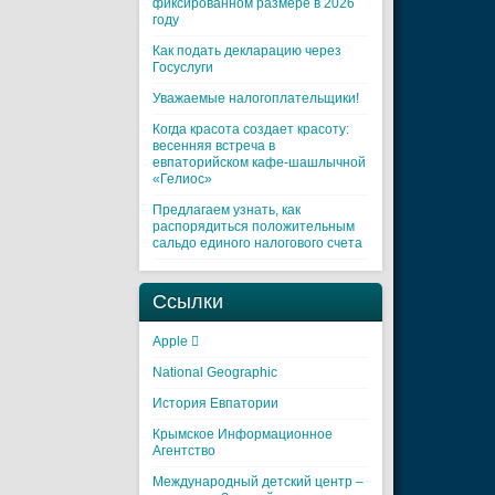
фиксированном размере в 2026
году
Как подать декларацию через
Госуслуги
Уважаемые налогоплательщики!
Когда красота создает красоту:
весенняя встреча в
евпаторийском кафе-шашлычной
«Гелиос»
Предлагаем узнать, как
распорядиться положительным
сальдо единого налогового счета
Ссылки
Apple 
National Geographic
История Евпатории
Крымское Информационное
Агентство
Международный детский центр –