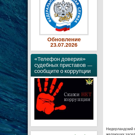
Обновление
23
.07
.2026
«Телефон доверия»
судебных приставов —
сообщите о коррупции
Нидерландский 
желающих засели