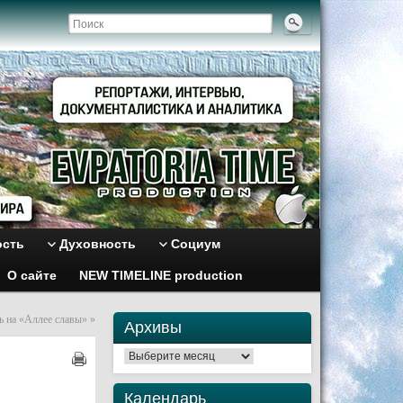
ость
Духовность
Социум
О сайте
NEW TIMELINE production
сь на «Аллее славы»
»
Архивы
Архивы
Календарь