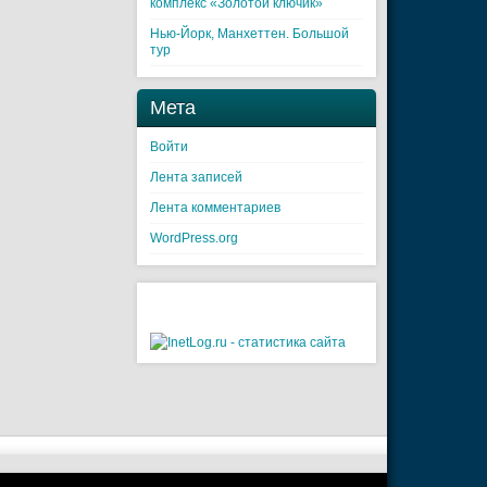
комплекс «Золотой ключик»
Нью-Йорк, Манхеттен. Большой
тур
Мета
Войти
Лента записей
Лента комментариев
WordPress.org