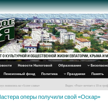
овости
Новости Налоговой
Образование
Безопасн
Пенсионный фонд
Политика
Праздники
Память
Boys появились на «Аллее славы»
Видео: «Реал» мечтает о 10-м тро
Мастера оперы получили свой «Оскар»