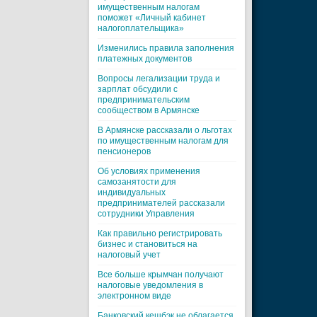
имущественным налогам
поможет «Личный кабинет
налогоплательщика»
Изменились правила заполнения
платежных документов
Вопросы легализации труда и
зарплат обсудили с
предпринимательским
сообществом в Армянске
В Армянске рассказали о льготах
по имущественным налогам для
пенсионеров
Об условиях применения
самозанятости для
индивидуальных
предпринимателей рассказали
сотрудники Управления
Как правильно регистрировать
бизнес и становиться на
налоговый учет
Все больше крымчан получают
налоговые уведомления в
электронном виде
Банковский кешбэк не облагается