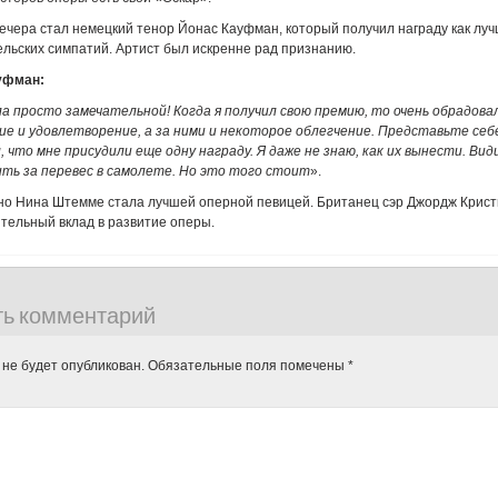
чера стал немецкий тенор Йонас Кауфман, который получил награду как луч
ельских симпатий. Артист был искренне рад признанию.
уфман:
а просто замечательной! Когда я получил свою премию, то очень обрадова
е и удовлетворение, а за ними и некоторое облегчение. Представьте себе
, что мне присудили еще одну награду. Я даже не знаю, как их вынести. Вид
ть за перевес в самолете. Но это того стоит
».
но Нина Штемме стала лучшей оперной певицей. Британец сэр Джордж Крист
тельный вклад в развитие оперы.
ть комментарий
 не будет опубликован.
Обязательные поля помечены
*