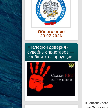
Обновление
23
.07
.2026
«Телефон доверия»
судебных приставов —
сообщите о коррупции
В Лондоне сост
году. Теперь у м