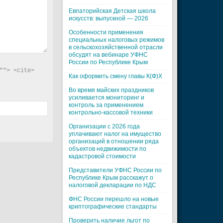
Евпаторийская Детская школа
искусств: выпускной — 2026
Особенности применения
специальных налоговых режимов
в сельскохозяйственной отрасли
обсудят на вебинаре УФНС
России по Республике Крым
"> <cite> 
Как оформить смену главы К(Ф)Х
Во время майских праздников
усиливается мониторинг и
контроль за применением
контрольно-кассовой техники
Организации с 2026 года
уплачивают налог на имущество
организаций в отношении ряда
объектов недвижимости по
кадастровой стоимости
Представители УФНС России по
Республике Крым расскажут о
налоговой декларации по НДС
ФНС России перешло на новые
криптографические стандарты
Проверить наличие льгот по