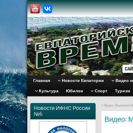
Главная
Новости Евпатории
Видео н
Культура
Юбилеи
Спорт
Туризм
«
Видео: Backstreet 
Новости ИФНС России
№6
Видео: 