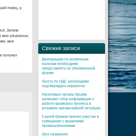
ший певец, а
лся. Затем
 мое удивление,
имо, мне
Свежие записи
и получил
Декларацию по косвенным
налогам необходимо
представлять по обновленной
форме
Льготу по НДС необходимо
подтверждать корректно
Налоговые органы Крыма
начинают сбор информации о
работе крымского бизнеса в
условиях чрезвычайной ситуации
Cергей Крюков принял участие в
совещании с крымскими
промышленниками
(без названия)