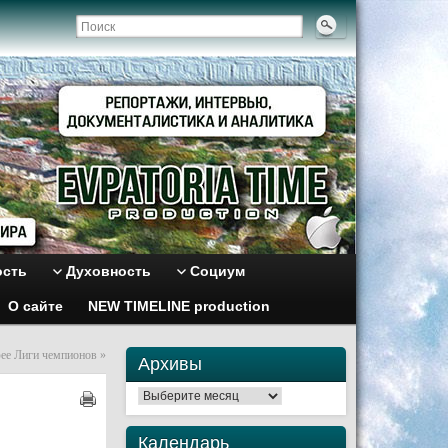
ость
Духовность
Социум
О сайте
NEW TIMELINE production
фее Лиги чемпионов
»
Архивы
Архивы
Календарь