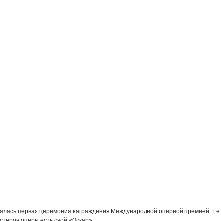
оялась первая церемония награждения Международной оперной премией. Ее 
астеров оперы есть свой «Оскар».