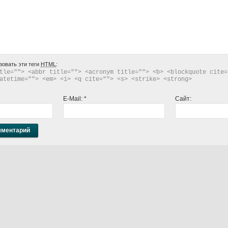
зовать эти теги
HTML
:
tle=""> <abbr title=""> <acronym title=""> <b> <blockquote cite="
atetime=""> <em> <i> <q cite=""> <s> <strike> <strong> 
E-Mail:
*
Сайт: