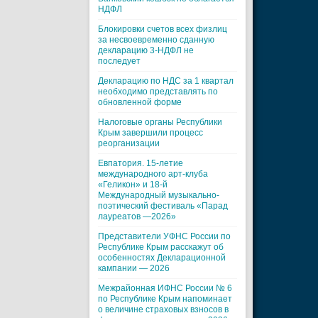
НДФЛ
Блокировки счетов всех физлиц
за несвоевременно сданную
декларацию 3-НДФЛ не
последует
Декларацию по НДС за 1 квартал
необходимо представлять по
обновленной форме
Налоговые органы Республики
Крым завершили процесс
реорганизации
Евпатория. 15-летие
международного арт-клуба
«Геликон» и 18-й
Международный музыкально-
поэтический фестиваль «Парад
лауреатов —2026»
Представители УФНС России по
Республике Крым расскажут об
особенностях Декларационной
кампании — 2026
Межрайонная ИФНС России № 6
по Республике Крым напоминает
о величине страховых взносов в