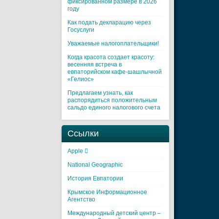
фиксированном размере в 2026
году
Как подать декларацию через
Госуслуги
Уважаемые налогоплательщики!
Когда красота создает красоту:
весенняя встреча в
евпаторийском кафе-шашлычной
«Гелиос»
Предлагаем узнать, как
распорядиться положительным
сальдо единого налогового счета
Ссылки
Apple 
National Geographic
История Евпатории
Крымское Информационное
Агентство
Международный детский центр –