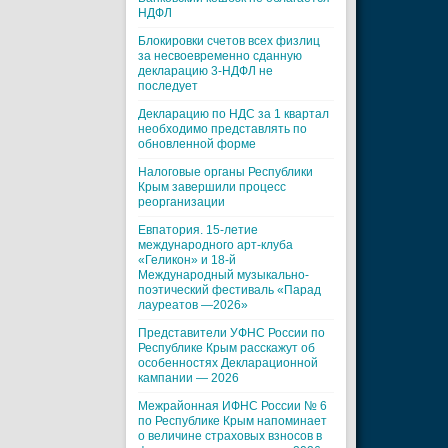
НДФЛ
Блокировки счетов всех физлиц
за несвоевременно сданную
декларацию 3-НДФЛ не
последует
Декларацию по НДС за 1 квартал
необходимо представлять по
обновленной форме
Налоговые органы Республики
Крым завершили процесс
реорганизации
Евпатория. 15-летие
международного арт-клуба
«Геликон» и 18-й
Международный музыкально-
поэтический фестиваль «Парад
лауреатов —2026»
Представители УФНС России по
Республике Крым расскажут об
особенностях Декларационной
кампании — 2026
Межрайонная ИФНС России № 6
по Республике Крым напоминает
о величине страховых взносов в