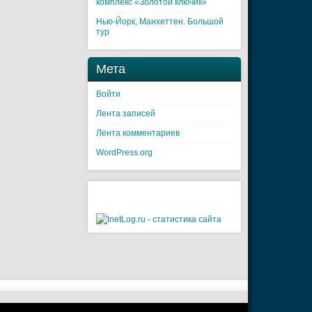
комплекс «Золотой ключик»
Нью-Йорк, Манхеттен. Большой
тур
Мета
Войти
Лента записей
Лента комментариев
WordPress.org