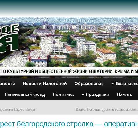
овости
Новости Налоговой
Образование
Безопасн
Пенсионный фонд
Политика
Праздники
Память
проходит Неделя моды
Видео: Рогозин: русский солдат должен
рест белгородского стрелка — оператив