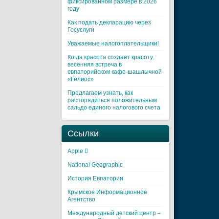
фиксированном размере в 2026
году
Как подать декларацию через
Госуслуги
Уважаемые налогоплательщики!
Когда красота создает красоту:
весенняя встреча в
евпаторийском кафе-шашлычной
«Гелиос»
Предлагаем узнать, как
распорядиться положительным
сальдо единого налогового счета
Ссылки
Apple 
National Geographic
История Евпатории
Крымское Информационное
Агентство
Международный детский центр –