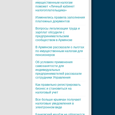
имущественным налогам
поможет «Личный кабинет
налогоплательщика»
Изменились правила заполнения
платежных документов
Вопросы легализации труда и
зарплат обсудили с
предпринимательским
сообществом в Армянске
В Армянске рассказали о льготах
по имущественным налогам для
пенсионеров
Об условиях применения
самозанятости для
индивидуальных
предпринимателей рассказали
сотрудники Управления
Как правильно регистрировать
бизнес и становиться на
налоговый учет
Все больше крымчан получают
налоговые уведомления в
электронном виде
Банковский кешбэк не облагается