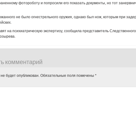
аненному фотороботу и попросили его показать документы, но тот занервни
ржанного не было огнестрельного оружия, однако был нож, которым при заде
ейских.
авят на психиатрическую экспертизу, сообщила представитель Следственного
озырева.
ть комментарий
 не будет опубликован.
Обязательные поля помечены
*