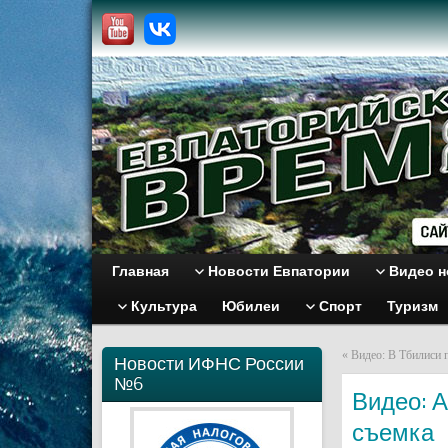
Главная
Новости Евпатории
Видео н
Культура
Юбилеи
Спорт
Туризм
«
Видео: В Тбилиси 
Новости ИФНС России
№6
Видео: А
съемка