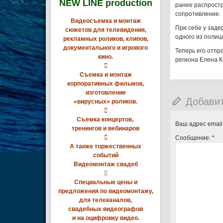
NEW LINE production
ранее распростр
сопротивление.
Видеосъемка и монтаж
При себе у заде
сюжетов для телевидения,
одного из полиц
рекламных роликов, клипов,
документального и игрового
Теперь его отпр
кино.
региона Елена К

Съемка и монтаж
корпоративных фильмов,
изготовление
Добави
«вирусных» роликов.

Съемка концертов,
Ваш адрес email
тренингов и вебинаров

Сообщение:
*
А также торжественных
событий
Видеомонтаж свадеб

Специальные цены и
предложения по видеомонтажу,
для телеканалов,
свадебных видеографов
и на оцифровку видео.