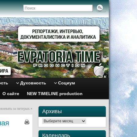
ость
Духовность
Социум
О сайте
NEW TIMELINE production
 воевать за пятерых
»
Архивы
ная
Архивы
Календарь