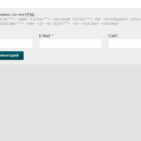
зовать эти теги
HTML
:
tle=""> <abbr title=""> <acronym title=""> <b> <blockquote cite="
atetime=""> <em> <i> <q cite=""> <s> <strike> <strong> 
E-Mail:
*
Сайт: