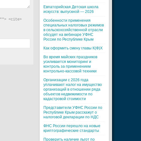
Евпаторийская Детская школа
искусств: выпускной — 2026
"> <cite> 
Особенности применения
специальных налоговых режимов
в сельскохозяйственной отрасли
обсудят на вебинаре УФНС
России по Республике Крым
Как оформить смену главы К(Ф)Х
Во время майских праздников
усиливается мониторинг и
контроль за применением
контрольно-кассовой техники
Организации с 2026 года
уплачивают налог на имущество
организаций в отношении ряда
объектов недвижимости по
кадастровой стоимости
Представители УФНС России по
Республике Крым расскажут о
налоговой декларации по НДС
ФНС России перешло на новые
криптографические стандарты
Проверить наличие льгот по