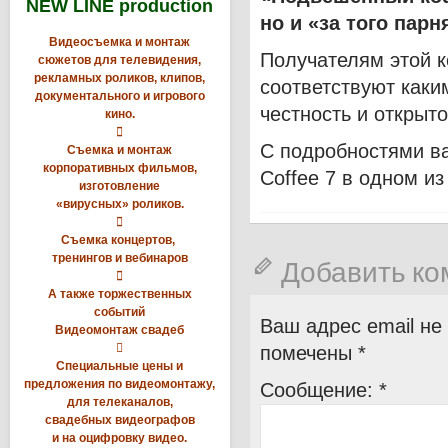
NEW LINE production
но и «за того парн
Видеосъемка и монтаж
Получателям этой к
сюжетов для телевидения,
рекламных роликов, клипов,
соответствуют каки
документального и игрового
честность и открыт
кино.

С подробностями в
Съемка и монтаж
корпоративных фильмов,
Coffee 7 в одном и
изготовление
«вирусных» роликов.

Съемка концертов,
тренингов и вебинаров
Добавить к

А также торжественных
событий
Ваш адрес email не
Видеомонтаж свадеб

помечены
*
Специальные цены и
предложения по видеомонтажу,
Сообщение:
*
для телеканалов,
свадебных видеографов
и на оцифровку видео.