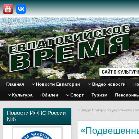
Главная
Новости Евпатории
Видео новости
Но
Культура
Юбилеи
Спорт
Туризм
Пенсионн
«
Видео: Иракцам продали тысячи «па
Новости ИФНС России
№6
«Подвешенны