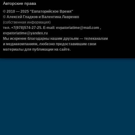
Авторские права
© 2010 — 2025 "Евпаторийское Время"
© Алексей Гладков и Валентина Лавренко
(собственная информация)
тел. +7(978)574-27-25. E-mail: evpatoriatime@mail.com ,
evpatoriatime@yandex.ru
Мы искренне благодарны нашим друзьям — телеканалам
и медиакомпаниям, любезно предоставившим свои
материалы для публикации на сайте.