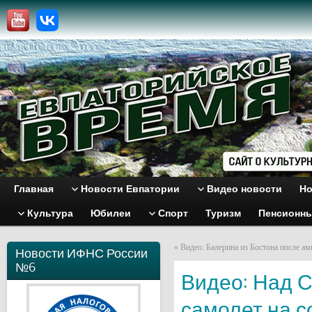
Главная
Новости Евпатории
Видео новости
Но
Культура
Юбилеи
Спорт
Туризм
Пенсионн
«
Видео: Балерина из Бостона после ам
Новости ИФНС России
№6
Видео: Над 
самолет на с