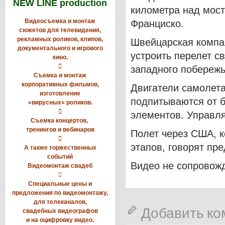
NEW LINE production
километра над мост
Видеосъемка и монтаж
Франциско.
сюжетов для телевидения,
рекламных роликов, клипов,
Швейцарская компан
документального и игрового
устроить перелет с
кино.

западного побережь
Съемка и монтаж
корпоративных фильмов,
Двигатели самолета
изготовление
подпитываются от б
«вирусных» роликов.

элементов.
Управля
Съемка концертов,
тренингов и вебинаров
Полет через США, к

этапов, говорят пр
А также торжественных
событий
Видео не сопровож
Видеомонтаж свадеб

Специальные цены и
предложения по видеомонтажу,
для телеканалов,
Добавить к
свадебных видеографов
и на оцифровку видео.