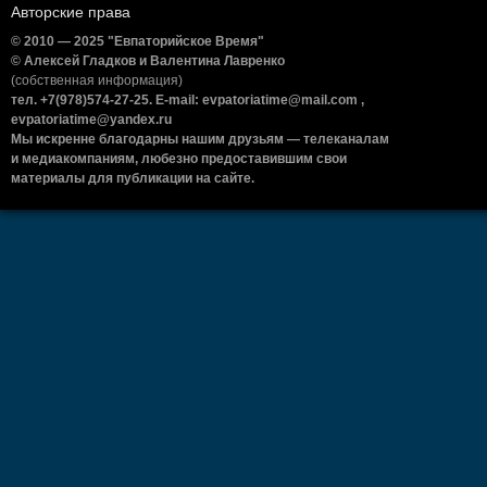
Авторские права
© 2010 — 2025 "Евпаторийское Время"
© Алексей Гладков и Валентина Лавренко
(собственная информация)
тел. +7(978)574-27-25. E-mail: evpatoriatime@mail.com ,
evpatoriatime@yandex.ru
Мы искренне благодарны нашим друзьям — телеканалам
и медиакомпаниям, любезно предоставившим свои
материалы для публикации на сайте.