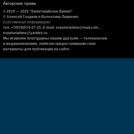
Авторские права
© 2010 — 2025 "Евпаторийское Время"
© Алексей Гладков и Валентина Лавренко
(собственная информация)
тел. +7(978)574-27-25. E-mail: evpatoriatime@mail.com ,
evpatoriatime@yandex.ru
Мы искренне благодарны нашим друзьям — телеканалам
и медиакомпаниям, любезно предоставившим свои
материалы для публикации на сайте.