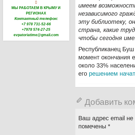

имеем возможность
МЫ РАБОТАЕМ В КРЫМУ И
независимого граж
РЕГИОНАХ
Контактный телефон:
эту библиотеку, о
+7 978 731-52-66
страна, какие тру
+7978 574-27-25
evpatoriatime@gmail.com
чтобы сегодня име
Республиканец Буш
момент окончания е
около 33% населени
его
решением начат
Добавить к
Ваш адрес email не
помечены
*