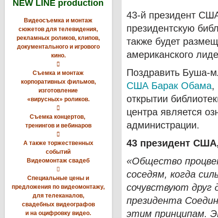
NEW LINE production
43-й президент США
Видеосъемка и монтаж
президентскую библ
сюжетов для телевидения,
рекламных роликов, клипов,
также будет разме
документального и игрового
американского лиде
кино.

Поздравить Буша-
Съемка и монтаж
корпоративных фильмов,
США Барак Обама
,
изготовление
открытии библиотек
«вирусных» роликов.

центра является оз
Съемка концертов,
администрации.
тренингов и вебинаров

43 президент США
А также торжественных
событий
«Общество процве
Видеомонтаж свадеб

соседям, когда си
Специальные цены и
сочувствуют друг д
предложения по видеомонтажу,
для телеканалов,
президента Соеди
свадебных видеографов
этим принципам. Э
и на оцифровку видео.