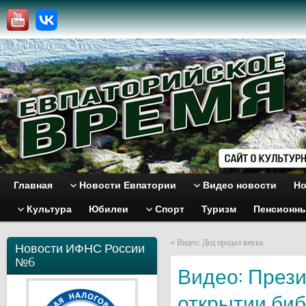
Главная
Новости Евпатории
Видео новости
Но
Культура
Юбилеи
Спорт
Туризм
Пенсионн
«
Видео: Дед продал внука
Новости ИФНС России
№6
Видео: През
открытии би