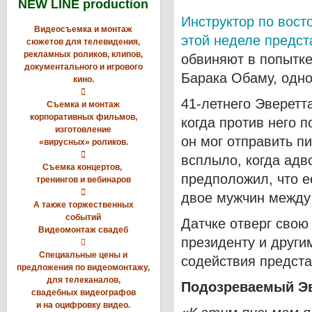
NEW LINE production
Инструктор по вост
Видеосъемка и монтаж
этой неделе предс
сюжетов для телевидения,
рекламных роликов, клипов,
обвиняют в попытке
документального и игрового
Барака Обаму, одно
кино.

41-летнего Эверетт
Съемка и монтаж
корпоративных фильмов,
когда против него 
изготовление
он мог отправить п
«вирусных» роликов.

всплыло, когда адв
Съемка концертов,
предположил, что е
тренингов и вебинаров

двое мужчин между
А также торжественных
событий
Датчке отверг свою
Видеомонтаж свадеб
президенту и други

Специальные цены и
содействия предста
предложения по видеомонтажу,
для телеканалов,
Подозреваемый Эв
свадебных видеографов
и на оцифровку видео.