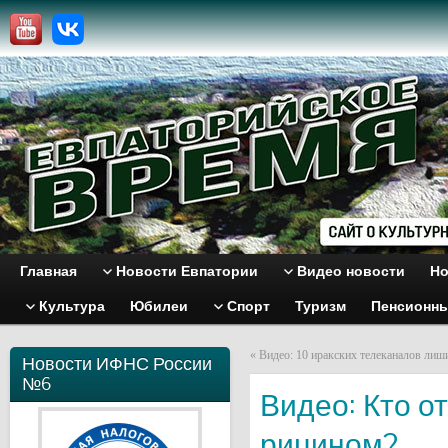
Главная
Новости Евпатории
Видео новости
Но
Культура
Юбилеи
Спорт
Туризм
Пенсионн
«
Видео: 10 иракских телеканалов лиш
Новости ИФНС России
№6
Видео: Кто о
рицином?