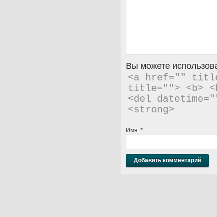
Вы можете использова
<a href="" titl
title=""> <b> <
<del datetime="
<strong> 
Имя:
*