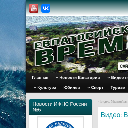
Главная
Новости Евпатории
Видео н
Культура
Юбилеи
Спорт
Туризм
«
Видео: Малазийцы 
Новости ИФНС России
№6
Видео: В