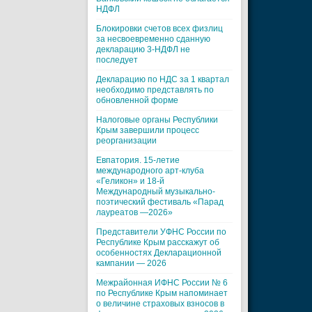
НДФЛ
Блокировки счетов всех физлиц
за несвоевременно сданную
декларацию 3-НДФЛ не
последует
Декларацию по НДС за 1 квартал
необходимо представлять по
обновленной форме
Налоговые органы Республики
Крым завершили процесс
реорганизации
Евпатория. 15-летие
международного арт-клуба
«Геликон» и 18-й
Международный музыкально-
поэтический фестиваль «Парад
лауреатов —2026»
Представители УФНС России по
Республике Крым расскажут об
особенностях Декларационной
кампании — 2026
Межрайонная ИФНС России № 6
по Республике Крым напоминает
о величине страховых взносов в