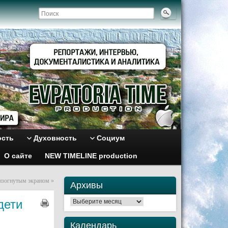
ость
Духовность
Социум
О сайте
NEW TIMELINE production
 изогнутым экраном
»
Архивы
дети
Архивы
Календарь