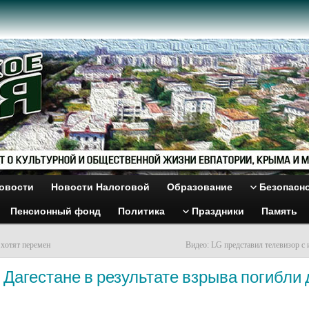
овости
Новости Налоговой
Образование
Безопасн
Пенсионный фонд
Политика
Праздники
Память
хотят перемен
Видео: LG представил телевизор с
 Дагестане в результате взрыва погибли 