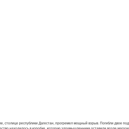
ле, столице республики Дагестан, прогремел мощный взрыв. Погибли двое под
ство находилось в коробке, которую злоумышленники оставили возле магаз