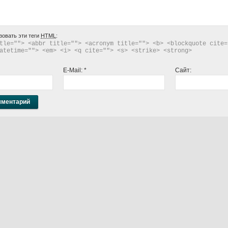
зовать эти теги
HTML
:
tle=""> <abbr title=""> <acronym title=""> <b> <blockquote cite="
atetime=""> <em> <i> <q cite=""> <s> <strike> <strong> 
E-Mail:
*
Сайт: