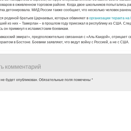
оваров в оживленном торговом районе. Когда двое школьников попытались р
атка детонировала. МИД России также сообщает, что несколько человек ранен
ся родиной братьев Царнаевых, которых обвиняют в
организации теракта на
рший из них – Тамерлан – в прошлом году приезжал в республику из США. Сл
есь он примкнул к исламистским боевикам.
вказский эмират», предположительно связанная с «Аль-Каидой», отрицает с
рактом в Бостоне. Боевики заявляют, что ведут войну с Россией, а не с США.
ть комментарий
 не будет опубликован.
Обязательные поля помечены
*