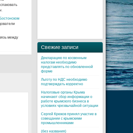
аспаковать
ы.
 Бостонском
едователи
вязь между
Свежие записи
Декларацию по косвенным
налогам необходимо
представлять по обновленной
форме
Льготу по НДС необходимо
подтверждать корректно
Налоговые органы Крыма
начинают сбор информации о
работе крымского бизнеса в
условиях чрезвычайной ситуации
Cергей Крюков принял участие в
совещании с крымскими
промышленниками
(без названия)