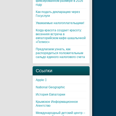
фиксированном размере в 2026
году
Как подать декларацию через
Госуслуги
Уважаемые налогоплательщики!
Когда красота создает красоту:
весенняя встреча в
евпаторийском кафе-шашлычной
«Гелиос»
Предлагаем узнать, как
распорядиться положительным
сальдо единого налогового счета
Ссылки
Apple 
National Geographic
История Евпатории
Крымское Информационное
Агентство
Международный детский центр –