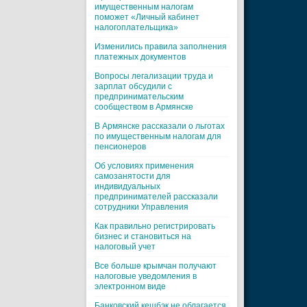
имущественным налогам
поможет «Личный кабинет
налогоплательщика»
Изменились правила заполнения
платежных документов
Вопросы легализации труда и
зарплат обсудили с
предпринимательским
сообществом в Армянске
В Армянске рассказали о льготах
по имущественным налогам для
пенсионеров
Об условиях применения
самозанятости для
индивидуальных
предпринимателей рассказали
сотрудники Управления
Как правильно регистрировать
бизнес и становиться на
налоговый учет
Все больше крымчан получают
налоговые уведомления в
электронном виде
Банковский кешбэк не облагается