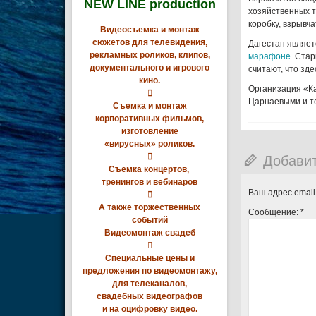
NEW LINE production
хозяйственных т
коробку, взрывч
Видеосъемка и монтаж
сюжетов для телевидения,
Дагестан являет
рекламных роликов, клипов,
марафоне
. Ста
документального и игрового
считают, что зд
кино.
Организация «Ка

Царнаевыми и те
Съемка и монтаж
корпоративных фильмов,
изготовление
«вирусных» роликов.

Добави
Съемка концертов,
тренингов и вебинаров
Ваш адрес email

А также торжественных
Сообщение:
*
событий
Видеомонтаж свадеб

Специальные цены и
предложения по видеомонтажу,
для телеканалов,
свадебных видеографов
и на оцифровку видео.