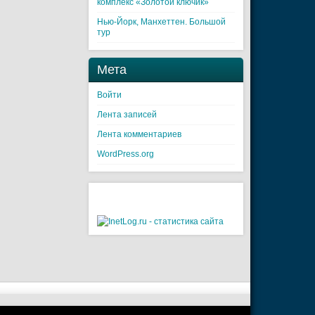
комплекс «Золотой ключик»
Нью-Йорк, Манхеттен. Большой
тур
Мета
Войти
Лента записей
Лента комментариев
WordPress.org