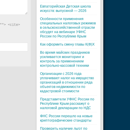
Евпаторийская Детская школа
искусств: выпускной — 2026
Особенности применения
специальных налоговых режимов
"> <cite> 
в сельскохозяйственной отрасли
обсудят на вебинаре УФНС
России по Республике Крым
Как оформить смену главы К(Ф)Х
Во время майских праздников
усиливается мониторинг и
контроль за применением
контрольно-кассовой техники
Организации с 2026 года
уплачивают налог на имущество
организаций в отношении ряда
объектов недвижимости по
кадастровой стоимости
Представители УФНС России по
Республике Крым расскажут о
налоговой декларации по НДС
ФНС России перешло на новые
криптографические стандарты
Проверить наличие льгот по