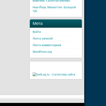
комплекс «Золотой ключик»
Нью-Йорк, Манхеттен. Большой
тур
Мета
Войти
Лента записей
Лента комментариев
WordPress.org