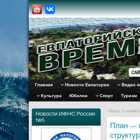
Главная
Новости Евпатории
Видео н
Культура
Юбилеи
Спорт
Туризм
«
Видео: 12-летний 
Новости ИФНС России
№6
План — 
структур