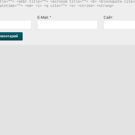
tle=""> <abbr title=""> <acronym title=""> <b> <blockquote cite="
atetime=""> <em> <i> <q cite=""> <s> <strike> <strong> 
E-Mail:
*
Сайт: