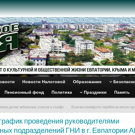
овости
Новости Налоговой
Образование
Безопасн
Пенсионный фонд
Политика
Праздники
Память
китаец достиг небывалых успехов в гольфе
Если вы планируете перейти на пятую гру
график проведения руководителями
ных подразделений ГНИ в г. Евпатории 