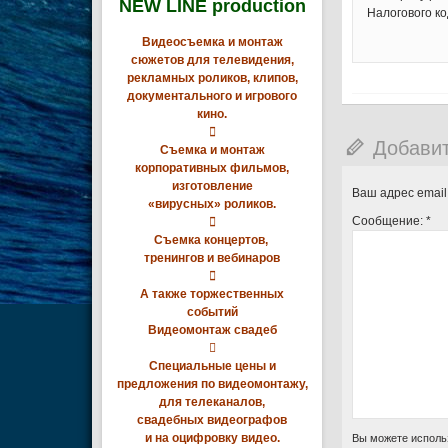
NEW LINE production
Налогового к
Видеосъемка и монтаж
сюжетов для телевидения,
рекламных роликов, клипов,
документального и игрового
кино.

Добави
Съемка и монтаж
корпоративных фильмов,
изготовление
Ваш адрес email
«вирусных» роликов.
Сообщение:
*

Съемка концертов,
тренингов и вебинаров

А также торжественных
событий
Видеомонтаж свадеб

Специальные цены и
предложения по видеомонтажу,
для телеканалов,
свадебных видеографов
и на оцифровку видео.
Вы можете исполь