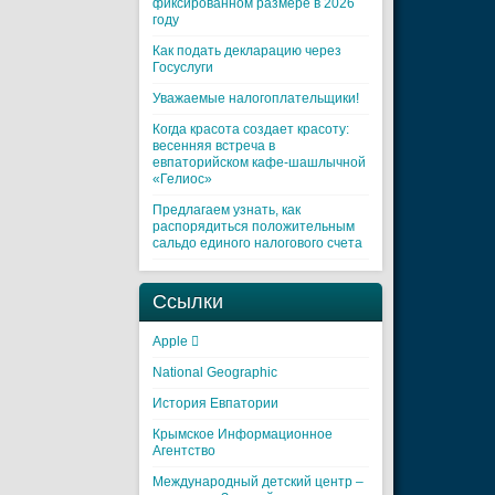
фиксированном размере в 2026
году
Как подать декларацию через
Госуслуги
Уважаемые налогоплательщики!
Когда красота создает красоту:
весенняя встреча в
евпаторийском кафе-шашлычной
«Гелиос»
Предлагаем узнать, как
распорядиться положительным
сальдо единого налогового счета
Ссылки
Apple 
National Geographic
История Евпатории
Крымское Информационное
Агентство
Международный детский центр –