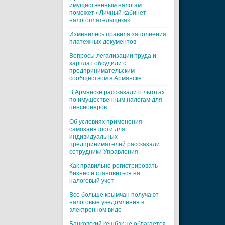
имущественным налогам
поможет «Личный кабинет
налогоплательщика»
Изменились правила заполнения
платежных документов
Вопросы легализации труда и
зарплат обсудили с
предпринимательским
сообществом в Армянске
В Армянске рассказали о льготах
по имущественным налогам для
пенсионеров
Об условиях применения
самозанятости для
индивидуальных
предпринимателей рассказали
сотрудники Управления
Как правильно регистрировать
бизнес и становиться на
налоговый учет
Все больше крымчан получают
налоговые уведомления в
электронном виде
Банковский кешбэк не облагается