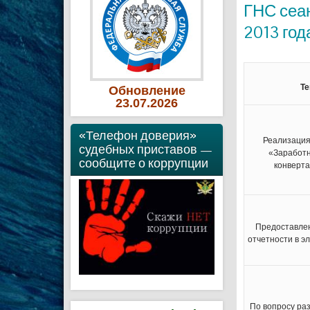
ГНС сеан
2013 год
Т
Обновление
23
.07
.2026
«Телефон доверия»
Реализаци
судебных приставов —
«Заработн
сообщите о коррупции
конверта
Предоставле
отчетности в э
По вопросу ра