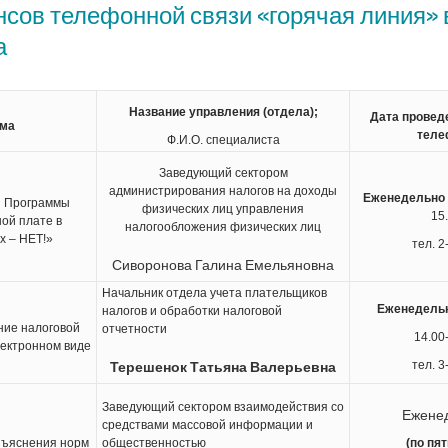
сов телефонной связи «горячая линия» 
а
Название управления (отдела);
Дата провед
ема
теле
Ф.И.О. специалиста
Заведующий сектором
администрирования налогов на доходы
Еженедельно 
я Программы
физических лиц управления
15
ой плате в
налогообложения физических лиц
х – НЕТ!»
тел. 2
Сиворонова Галина Емельяновна
Начальник отдела учета плательщиков
Еженедельн
налогов и обработки налоговой
ние налоговой
отчетности
14.00
лектронном виде
Терешенок Татьяна Валерьевна
тел. 3
Заведующий сектором взаимодействия со
Ежене
средствами массовой информации и
зъяснения норм
общественностью
(по пя