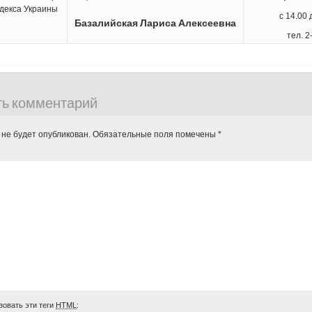
одекса Украины
с 14.00 
Базалийская Лариса Алексеевна
тел. 2
ть комментарий
 не будет опубликован.
Обязательные поля помечены
*
зовать эти теги
HTML
: