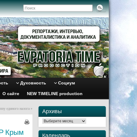
ость
Духовность
Социум
О сайте
NEW TIMELINE production
ппу единого налога
»
Архивы
Архивы
АР Крым
Календарь