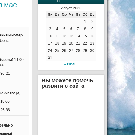
в мае
Август 2026
Пн
Вт
Ср
Чт
Пт
Сб
Вс
1
2
3
4
5
6
7
8
9
ения и номер
10
11
12
13
14
15
16
фона
17
18
19
20
21
22
23
24
25
26
27
28
29
30
31
(
сред
а)
14.00-
« Июл
.00
-36-21
Вы можете помочь
развитию сайта
о (четверг)
-15.00
-25-86
дельно
тницам)