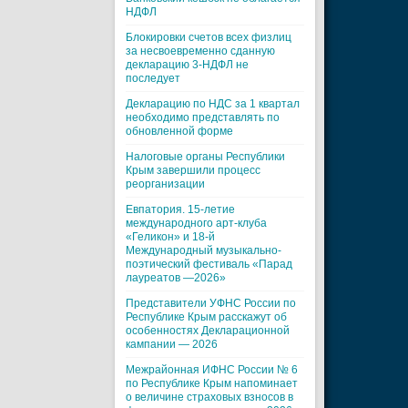
НДФЛ
Блокировки счетов всех физлиц
за несвоевременно сданную
декларацию 3-НДФЛ не
последует
Декларацию по НДС за 1 квартал
необходимо представлять по
обновленной форме
Налоговые органы Республики
Крым завершили процесс
реорганизации
Евпатория. 15-летие
международного арт-клуба
«Геликон» и 18-й
Международный музыкально-
поэтический фестиваль «Парад
лауреатов —2026»
Представители УФНС России по
Республике Крым расскажут об
особенностях Декларационной
кампании — 2026
Межрайонная ИФНС России № 6
по Республике Крым напоминает
о величине страховых взносов в