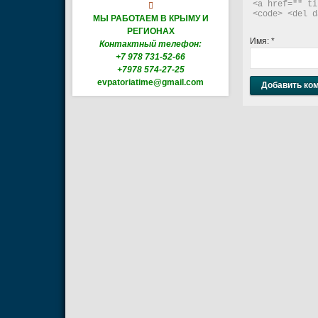
<a href="" ti

<code> <del d
МЫ РАБОТАЕМ В КРЫМУ И
РЕГИОНАХ
Имя:
*
Контактный телефон:
+7 978 731-52-66
+7978 574-27-25
evpatoriatime@gmail.com