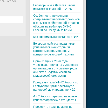
"> <cite> 
Евпаторийская Детская школа
искусств: выпускной — 2026
Особенности применения
специальных налоговых режимов
в сельскохозяйственной отрасли
обсудят на вебинаре УФНС
России по Республике Крым
Как оформить смену главы К(Ф)Х
Во время майских праздников
усиливается мониторинг и
контроль за применением
контрольно-кассовой техники
Организации с 2026 года
уплачивают налог на имущество
организаций в отношении ряда
объектов недвижимости по
кадастровой стоимости
Представители УФНС России по
Республике Крым расскажут о
налоговой декларации по НДС
ФНС России перешло на новые
криптографические стандарты
Проверить наличие льгот по