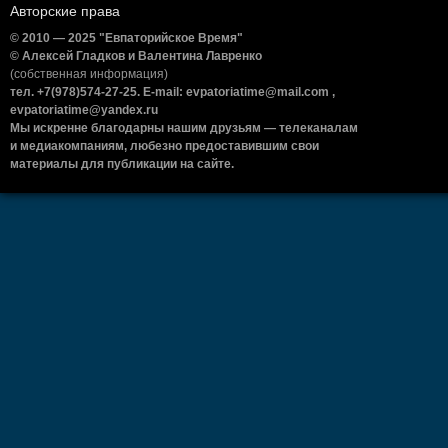
Авторские права
© 2010 — 2025 "Евпаторийское Время"
© Алексей Гладков и Валентина Лавренко
(собственная информация)
тел. +7(978)574-27-25. E-mail: evpatoriatime@mail.com ,
evpatoriatime@yandex.ru
Мы искренне благодарны нашим друзьям — телеканалам
и медиакомпаниям, любезно предоставившим свои
материалы для публикации на сайте.