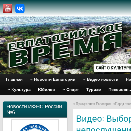
Главная
Новости Евпатории
Видео новости
Но
Культура
Юбилеи
Спорт
Туризм
Пенсионн
«
Праздничная Евпатория: «Парад эпо
Новости ИФНС России
№6
Видео: Выбо
непослушани