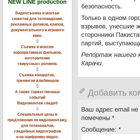
NEW LINE production
безопасность.
Видеосъемка и монтаж
Только в одном го
сюжетов для телевидения,
рекламных роликов, клипов,
взрывов, унесшие ж
документального и игрового
сторонники Пакиста
кино.

партий, выступающи
Съемка и монтаж
корпоративных фильмов,
Репортаж нашего к
изготовление
Карачи.
«вирусных» роликов.

Съемка концертов,
тренингов и вебинаров

Добавить к
А также торжественных
событий
Видеомонтаж свадеб
Ваш адрес email не

Специальные цены и
помечены
*
предложения по видеомонтажу,
для телеканалов,
Сообщение:
*
свадебных видеографов
и на оцифровку видео.