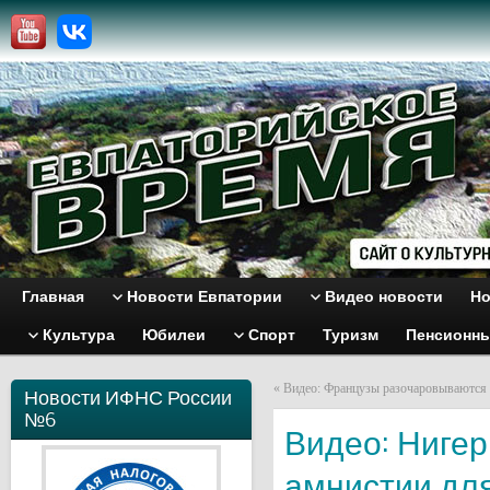
Главная
Новости Евпатории
Видео новости
Но
Культура
Юбилеи
Спорт
Туризм
Пенсионн
«
Видео: Французы разочаровываются 
Новости ИФНС России
№6
Видео: Ниге
амнистии дл