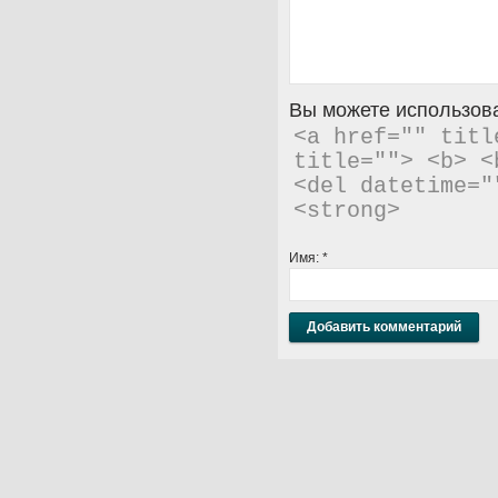
Вы можете использова
<a href="" titl
title=""> <b> <
<del datetime="
<strong> 
Имя:
*