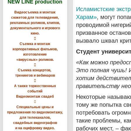
NEW LINE production
Исламистские экстр
Видеосъемка и монтаж
Харам»
, могут поп
сюжетов для телевидения,
рекламных роликов, клипов,
проводимой нигери
документального и игрового
призванное останов
кино.

вызвало шквал крит
Съемка и монтаж
корпоративных фильмов,
Студент университ
изготовление
«вирусных» роликов.
«Как можно предос

Это полная чушь! 
Съемка концертов,
тренингов и вебинаров
хотим действитель

правительству нео
А также торжественных
событий
Некоторые называют
Видеомонтаж свадеб

тому же попытка св
Специальные цены и
потребовать огромн
предложения по видеомонтажу,
для телеканалов,
такие проблемы, ка
свадебных видеографов
рабочих мест, – фа
и на оцифровку видео.