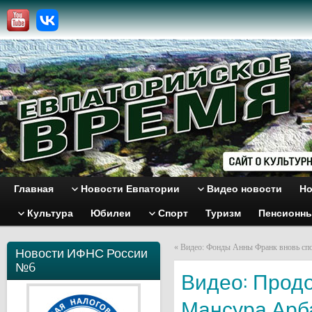
Главная
Новости Евпатории
Видео новости
Но
Культура
Юбилеи
Спорт
Туризм
Пенсионн
«
Видео: Фонды Анны Франк вновь сп
Новости ИФНС России
№6
Видео: Прод
Мансура Арб