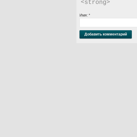
<strong> 
Имя:
*