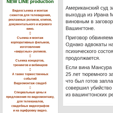
NEW LINE production
Американский суд з
Видеосъемка и монтаж
выходца из Ирана М
сюжетов для телевидения,
рекламных роликов, клипов,
виновным в заговор
документального и игрового
Вашингтоне.
кино.

Приговор обвиняем
Съемка и монтаж
корпоративных фильмов,
Однако адвокаты н
изготовление
психического состо
«вирусных» роликов.

продолжается.
Съемка концертов,
тренингов и вебинаров
Если вина Мансура 

25 лет тюремного з
А также торжественных
событий
что был готов запла
Видеомонтаж свадеб
совершил убийство 

Специальные цены и
из вашингтонских р
предложения по видеомонтажу,
для телеканалов,
свадебных видеографов
и на оцифровку видео.