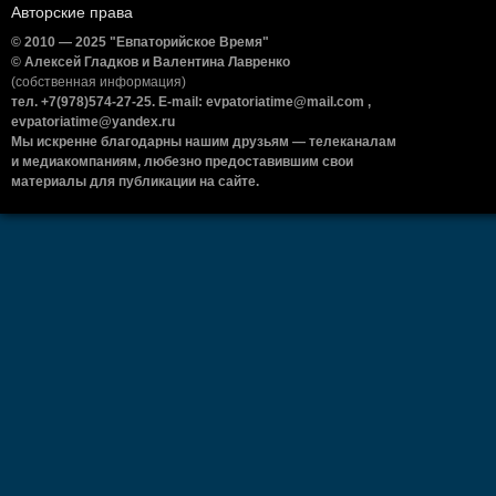
Авторские права
© 2010 — 2025 "Евпаторийское Время"
© Алексей Гладков и Валентина Лавренко
(собственная информация)
тел. +7(978)574-27-25. E-mail: evpatoriatime@mail.com ,
evpatoriatime@yandex.ru
Мы искренне благодарны нашим друзьям — телеканалам
и медиакомпаниям, любезно предоставившим свои
материалы для публикации на сайте.