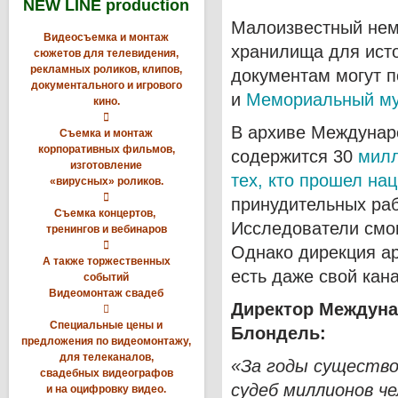
NEW LINE production
Малоизвестный неме
Видеосъемка и монтаж
хранилища для исто
сюжетов для телевидения,
рекламных роликов, клипов,
документам могут 
документального и игрового
и
Мемориальный му
кино.

В архиве Междунар
Съемка и монтаж
корпоративных фильмов,
содержится 30
милл
изготовление
тех, кто прошел на
«вирусных» роликов.

принудительных раб
Съемка концертов,
Исследователи смог
тренингов и вебинаров

Однако дирекция ар
А также торжественных
есть даже свой кан
событий
Видеомонтаж свадеб
Директор Междун

Специальные цены и
Блондель:
предложения по видеомонтажу,
для телеканалов,
«За годы существо
свадебных видеографов
судеб миллионов ч
и на оцифровку видео.