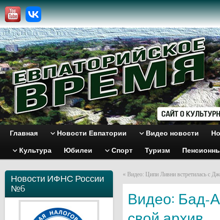
Главная
Новости Евпатории
Видео новости
Но
Культура
Юбилеи
Спорт
Туризм
Пенсионн
«
Видео: Ципи Ливни встретилась с Д
Новости ИФНС России
№6
Видео: Бад-
свой архив