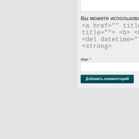
Вы можете использова
<a href="" titl
title=""> <b> <
<del datetime="
<strong> 
Имя:
*