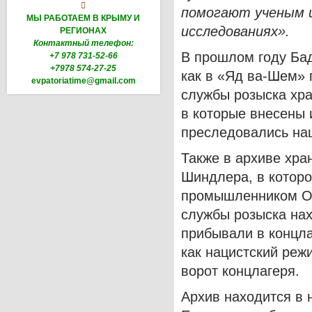

помогают ученым и
МЫ РАБОТАЕМ В КРЫМУ И
исследованиях».
РЕГИОНАХ
Контактный телефон:
В прошлом году Бад
+7 978 731-52-66
+7978 574-27-25
как в «Яд ва-Шем»
evpatoriatime@gmail.com
службы розыска хра
в которые внесены 
преследовались на
Также в архиве хра
Шиндлера, в котор
промышленником О
службы розыска на
прибывали в концлаг
как нацистский реж
ворот концлагеря.
Архив находится в 