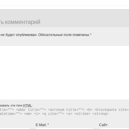
ть комментарий
 не будет опубликован.
Обязательные поля помечены
*
зовать эти теги
HTML
:
tle=""> <abbr title=""> <acronym title=""> <b> <blockquote cite="
atetime=""> <em> <i> <q cite=""> <s> <strike> <strong> 
E-Mail:
*
Сайт: