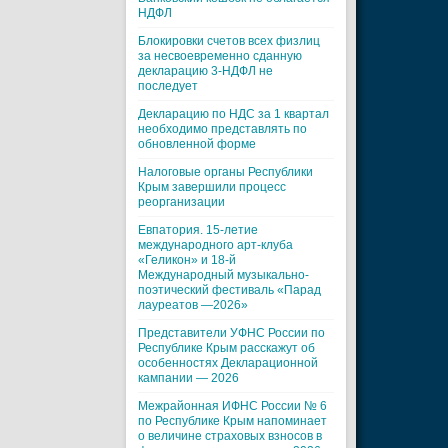
НДФЛ
Блокировки счетов всех физлиц
за несвоевременно сданную
декларацию 3-НДФЛ не
последует
Декларацию по НДС за 1 квартал
необходимо представлять по
обновленной форме
Налоговые органы Республики
Крым завершили процесс
реорганизации
Евпатория. 15-летие
международного арт-клуба
«Геликон» и 18-й
Международный музыкально-
поэтический фестиваль «Парад
лауреатов —2026»
Представители УФНС России по
Республике Крым расскажут об
особенностях Декларационной
кампании — 2026
Межрайонная ИФНС России № 6
по Республике Крым напоминает
о величине страховых взносов в