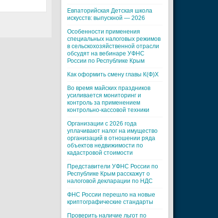
Евпаторийская Детская школа
искусств: выпускной — 2026
Особенности применения
специальных налоговых режимов
в сельскохозяйственной отрасли
обсудят на вебинаре УФНС
России по Республике Крым
Как оформить смену главы К(Ф)Х
Во время майских праздников
усиливается мониторинг и
контроль за применением
контрольно-кассовой техники
Организации с 2026 года
уплачивают налог на имущество
организаций в отношении ряда
объектов недвижимости по
кадастровой стоимости
Представители УФНС России по
Республике Крым расскажут о
налоговой декларации по НДС
ФНС России перешло на новые
криптографические стандарты
Проверить наличие льгот по