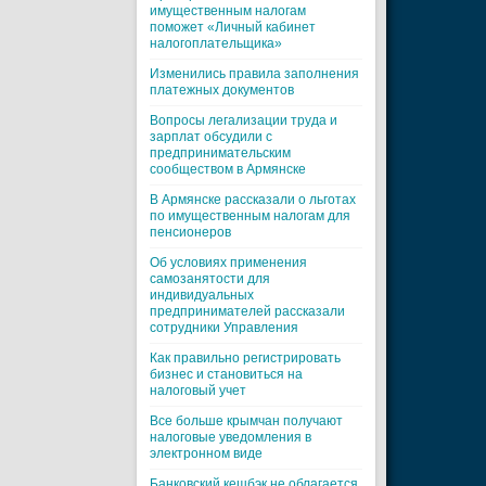
имущественным налогам
поможет «Личный кабинет
налогоплательщика»
Изменились правила заполнения
платежных документов
Вопросы легализации труда и
зарплат обсудили с
предпринимательским
сообществом в Армянске
В Армянске рассказали о льготах
по имущественным налогам для
пенсионеров
Об условиях применения
самозанятости для
индивидуальных
предпринимателей рассказали
сотрудники Управления
Как правильно регистрировать
бизнес и становиться на
налоговый учет
Все больше крымчан получают
налоговые уведомления в
электронном виде
Банковский кешбэк не облагается