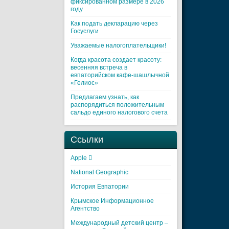
фиксированном размере в 2026
году
Как подать декларацию через
Госуслуги
Уважаемые налогоплательщики!
Когда красота создает красоту:
весенняя встреча в
евпаторийском кафе-шашлычной
«Гелиос»
Предлагаем узнать, как
распорядиться положительным
сальдо единого налогового счета
Ссылки
Apple 
National Geographic
История Евпатории
Крымское Информационное
Агентство
Международный детский центр –