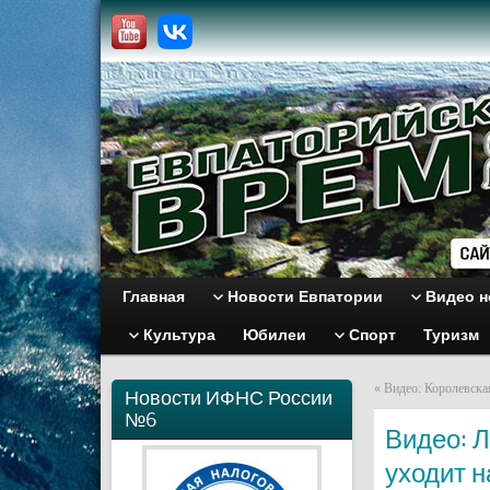
Главная
Новости Евпатории
Видео н
Культура
Юбилеи
Спорт
Туризм
«
Видео: Королевская
Новости ИФНС России
№6
Видео: 
уходит н