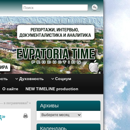
ость
Духовность
Социум
О сайте
NEW TIMELINE production
 — в пограничники?
»
Архивы
д»
Архивы
Календарь