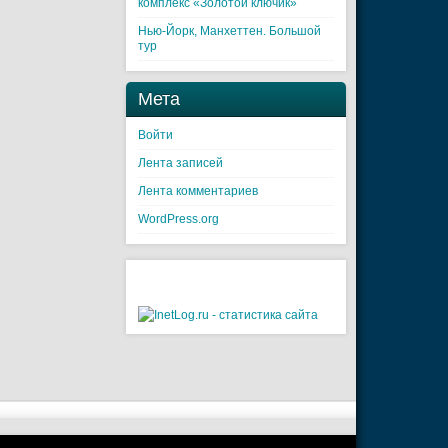
комплекс «Золотой ключик»
Нью-Йорк, Манхеттен. Большой
тур
Мета
Войти
Лента записей
Лента комментариев
WordPress.org