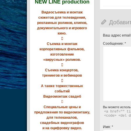
NEW LINE production
Видеосъемка и монтаж
сюжетов для телевидения,
Добави
рекламных роликов, клипов,
документального и игрового
кино.
Ваш адрес email

Сообщение:
*
Съемка и монтаж
корпоративных фильмов,
изготовление
«вирусных» роликов.

Съемка концертов,
тренингов и вебинаров

А также торжественных
событий
Видеомонтаж свадеб

Специальные цены и
Вы можете исполь
<a href="" ti
предложения по видеомонтажу,
<code> <del d
для телеканалов,
свадебных видеографов
Имя:
*
и на оцифровку видео.