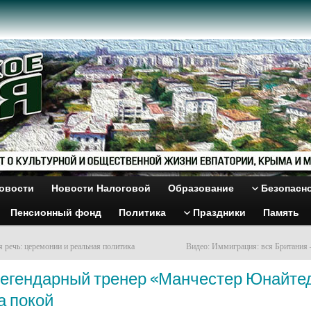
овости
Новости Налоговой
Образование
Безопасн
Пенсионный фонд
Политика
Праздники
Память
 речь: церемонии и реальная политика
Видео: Иммиграция: вся Британия
Легендарный тренер «Манчестер Юнайте
а покой