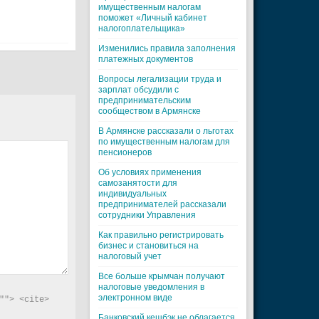
имущественным налогам
поможет «Личный кабинет
налогоплательщика»
Изменились правила заполнения
платежных документов
Вопросы легализации труда и
зарплат обсудили с
предпринимательским
сообществом в Армянске
В Армянске рассказали о льготах
по имущественным налогам для
пенсионеров
Об условиях применения
самозанятости для
индивидуальных
предпринимателей рассказали
сотрудники Управления
Как правильно регистрировать
бизнес и становиться на
налоговый учет
Все больше крымчан получают
налоговые уведомления в
электронном виде
"> <cite> 
Банковский кешбэк не облагается