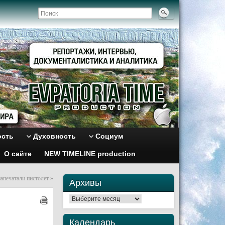
ость
Духовность
Социум
О сайте
NEW TIMELINE production
напечатали пистолет
»
Архивы
Архивы
Календарь