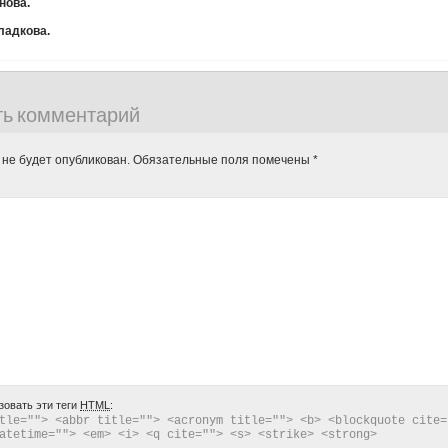
нова.
ладкова.
ть комментарий
 не будет опубликован.
Обязательные поля помечены
*
зовать эти теги
HTML
:
tle=""> <abbr title=""> <acronym title=""> <b> <blockquote cite="
atetime=""> <em> <i> <q cite=""> <s> <strike> <strong> 