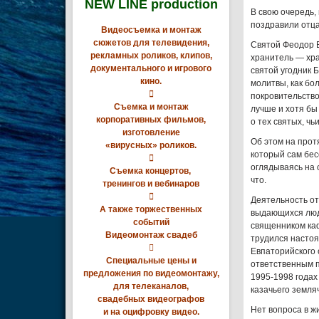
NEW LINE production
В свою очередь,
поздравили отца
Видеосъемка и монтаж
сюжетов для телевидения,
Святой Феодор Е
рекламных роликов, клипов,
хранитель — хра
документального и игрового
святой угодник Б
кино.
молитвы, как бо

покровительство
Съемка и монтаж
лучше и хотя бы 
корпоративных фильмов,
о тех святых, чь
изготовление
Об этом на прот
«вирусных» роликов.
который сам бес

оглядываясь на 
Съемка концертов,
что.
тренингов и вебинаров

Деятельность от
А также торжественных
выдающихся людя
событий
священником каф
Видеомонтаж свадеб
трудился настоя

Евпаторийского 
Специальные цены и
ответственным п
предложения по видеомонтажу,
1995-1998 годах
для телеканалов,
казачьего земля
свадебных видеографов
Нет вопроса в ж
и на оцифровку видео.