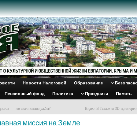
овости
Новости Налоговой
Образование
Безопасн
Пенсионный фонд
Политика
Праздники
Память
цистов — что знали спецслужбы?
Видео: В Техасе на 3D-принтере 
лавная миссия на Земле