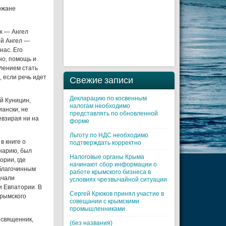
ожане
ых — Ангел
ой Ангел —
нас. Его
но, помощь и
лением стать
, если речь идет
Свежие записи
Декларацию по косвенным
й Куницин,
налогам необходимо
иански, не
представлять по обновленной
евзирая ни на
форме
Льготу по НДС необходимо
в книге о
подтверждать корректно
нарию, был
Налоговые органы Крыма
ории, где
начинают сбор информации о
 благочинным
работе крымского бизнеса в
ачали
условиях чрезвычайной ситуации
 Евпатории. В
Cергей Крюков принял участие в
Крымского
совещании с крымскими
промышленниками
 священник,
(без названия)