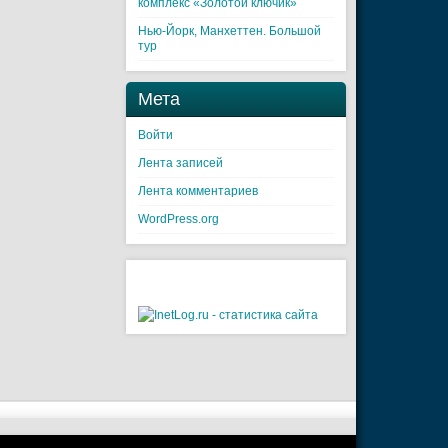
комплекс «Золотой ключик»
Нью-Йорк, Манхеттен. Большой
тур
Мета
Войти
Лента записей
Лента комментариев
WordPress.org