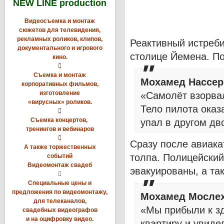
NEW LINE production
Видеосъемка и монтаж
сюжетов для телевидения,
рекламных роликов, клипов,
Реактивный истреби
документального и игрового
столице Йемена. По
кино.

Съемка и монтаж
Мохамед Нассер
корпоративных фильмов,
изготовление
«Самолёт взорвал
«вирусных» роликов.
Тело пилота оказ

Съемка концертов,
упал в другом дв
тренингов и вебинаров

Сразу после авиак
А также торжественных
толпа. Полицейски
событий
Видеомонтаж свадеб
эвакуированы, а так

Специальные цены и
предложения по видеомонтажу,
Мохамед Мослех
для телеканалов,
«Мы прибыли к з
свадебных видеографов
и на оцифровку видео.
квартиру и увиде