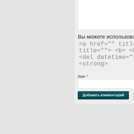
Вы можете использова
<a href="" titl
title=""> <b> <
<del datetime="
<strong> 
Имя:
*