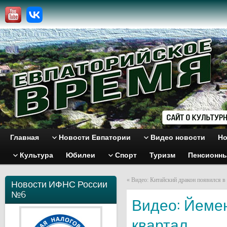
Главная
Новости Евпатории
Видео новости
Но
Культура
Юбилеи
Спорт
Туризм
Пенсионн
«
Видео: Китайский дракон появился в
Новости ИФНС России
№6
Видео: Йемен
квартал