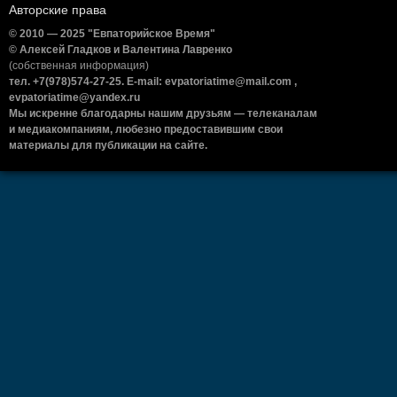
Авторские права
© 2010 — 2025 "Евпаторийское Время"
© Алексей Гладков и Валентина Лавренко
(собственная информация)
тел. +7(978)574-27-25. E-mail: evpatoriatime@mail.com ,
evpatoriatime@yandex.ru
Мы искренне благодарны нашим друзьям — телеканалам
и медиакомпаниям, любезно предоставившим свои
материалы для публикации на сайте.