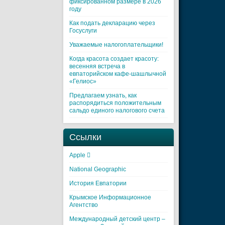
фиксированном размере в 2026
году
Как подать декларацию через
Госуслуги
Уважаемые налогоплательщики!
Когда красота создает красоту:
весенняя встреча в
евпаторийском кафе-шашлычной
«Гелиос»
Предлагаем узнать, как
распорядиться положительным
сальдо единого налогового счета
Ссылки
Apple 
National Geographic
История Евпатории
Крымское Информационное
Агентство
Международный детский центр –