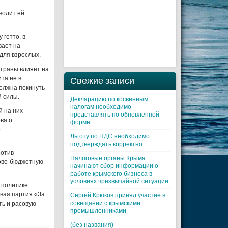
волит ей
у гетто, в
вает на
для взрослых.
страны влияет на
та не в
Свежие записи
должна покинуть
й силы.
Декларацию по косвенным
налогам необходимо
й на них
представлять по обновленной
ва о
форме
о
Льготу по НДС необходимо
подтверждать корректно
ротив
Налоговые органы Крыма
гово-бюджетную
начинают сбор информации о
работе крымского бизнеса в
условиях чрезвычайной ситуации
 политике
авая партия «За
Cергей Крюков принял участие в
совещании с крымскими
ть и расовую
промышленниками
(без названия)