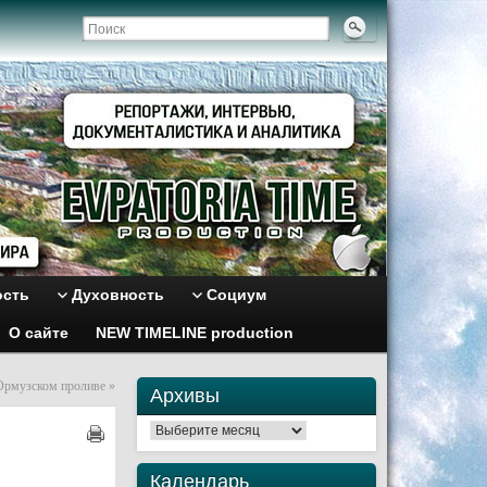
ость
Духовность
Социум
О сайте
NEW TIMELINE production
Ормузском проливе
»
Архивы
и
Архивы
Календарь