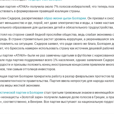
ая партия «АТАКА» получила около 7% голосов избирателей, что теперь поз
аствовать в формировании правящей коалиции страны.
олен Сидеров, раскритиковал
образ жизни цыган Болгарии
. Он призвал к снос
ет меньшинство и где, порой, нет даже электричества и воды, а также настаи
ельного образования для цыганских детей и обязательного трудоустройства 
стоял на стороне самой бедной прослойки общества, ведь слабая экономика 
ередь. В стране стремительно растет уровень коррупции, а укоренившаяся эли
 повлиять на ситуацию. Сидеров заявил, что ради своего же блага, Болгария 
тает, что Брюссель намерен использовать страну как источник дешевой рабоче
ы партии «АТАКА» были не раз замечены одетыми в футболки с нарисованно
чале года партию поддерживал всего 1% населения, однако заявления Сидеро
ордости и призывы положить конец иностранным концессиям привлекли мног
ов, тем самым оттолкнув инвесторов.
щая партия Болгарии прекратила работу в разгар февральских протестов п
некомпетентности правительства. Партия ввела непростую для народа нало
ила меры жесткой экономии.
стической партии в Болгарии
стал третьим тревожным знаком в меняющейся
о неонацисты «Золотой зари» получили львиную долю голосов в Греции, а пр
, соответственно, в Венгрии. Все партии выступают за национальную гордос