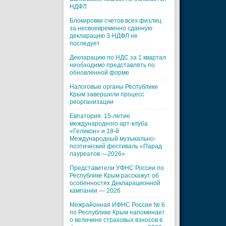
НДФЛ
Блокировки счетов всех физлиц
за несвоевременно сданную
декларацию 3-НДФЛ не
последует
Декларацию по НДС за 1 квартал
необходимо представлять по
обновленной форме
Налоговые органы Республики
Крым завершили процесс
реорганизации
Евпатория. 15-летие
международного арт-клуба
«Геликон» и 18-й
Международный музыкально-
поэтический фестиваль «Парад
лауреатов —2026»
Представители УФНС России по
Республике Крым расскажут об
особенностях Декларационной
кампании — 2026
Межрайонная ИФНС России № 6
по Республике Крым напоминает
о величине страховых взносов в