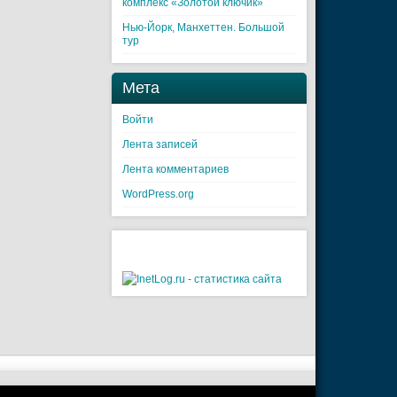
комплекс «Золотой ключик»
Нью-Йорк, Манхеттен. Большой
тур
Мета
Войти
Лента записей
Лента комментариев
WordPress.org