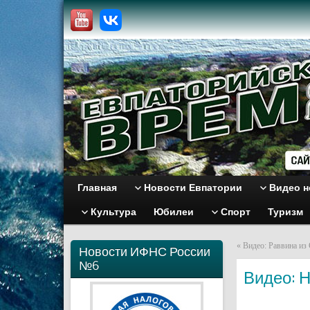
Главная
Новости Евпатории
Видео н
Культура
Юбилеи
Спорт
Туризм
«
Видео: Раввина из
Новости ИФНС России
№6
Видео: Н