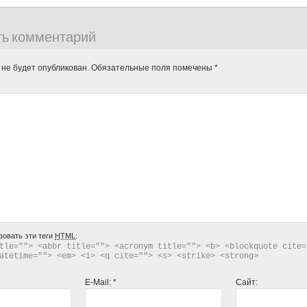
ть комментарий
 не будет опубликован.
Обязательные поля помечены
*
зовать эти теги
HTML
:
tle=""> <abbr title=""> <acronym title=""> <b> <blockquote cite="
atetime=""> <em> <i> <q cite=""> <s> <strike> <strong> 
E-Mail:
*
Сайт: