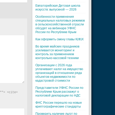
Евпаторийская Детская школа
искусств: выпускной — 2026
Особенности применения
специальных налоговых режимов
в сельскохозяйственной отрасли
обсудят на вебинаре УФНС
России по Республике Крым
Как оформить смену главы К(Ф)Х
Во время майских праздников
усиливается мониторинг и
контроль за применением
контрольно-кассовой техники
Организации с 2026 года
уплачивают налог на имущество
организаций в отношении ряда
объектов недвижимости по
кадастровой стоимости
Представители УФНС России по
Республике Крым расскажут о
"> <cite> 
налоговой декларации по НДС
ФНС России перешло на новые
криптографические стандарты
Проверить наличие льгот по