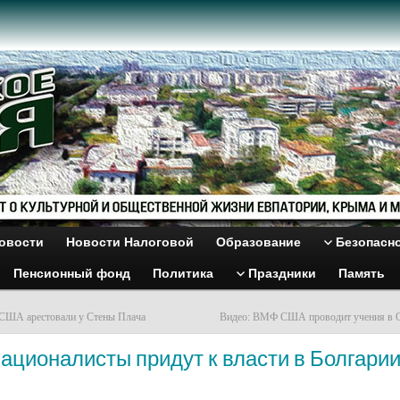
овости
Новости Налоговой
Образование
Безопасн
Пенсионный фонд
Политика
Праздники
Память
 США арестовали у Стены Плача
Видео: ВМФ США проводит учения в 
ационалисты придут к власти в Болгари