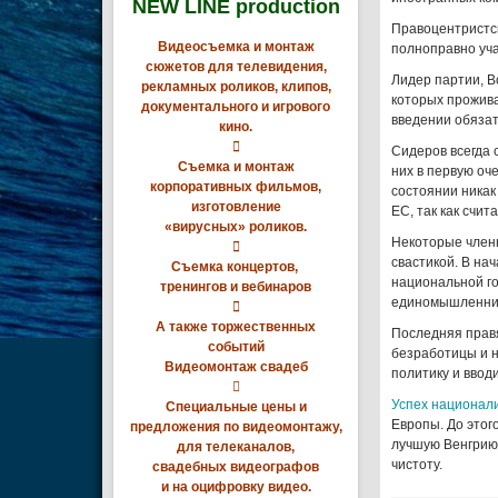
NEW LINE production
Правоцентристск
Видеосъемка и монтаж
полноправно уч
сюжетов для телевидения,
Лидер партии, В
рекламных роликов, клипов,
которых прожива
документального и игрового
введении обязат
кино.

Сидеров всегда 
Съемка и монтаж
них в первую оч
корпоративных фильмов,
состоянии никак
изготовление
ЕС, так как счи
«вирусных» роликов.
Некоторые член

свастикой. В на
Съемка концертов,
национальной г
тренингов и вебинаров
единомышленник

А также торжественных
Последняя правя
событий
безработицы и 
Видеомонтаж свадеб
политику и ввод

Успех национали
Специальные цены и
Европы. До этог
предложения по видеомонтажу,
лучшую Венгрию»
для телеканалов,
чистоту.
свадебных видеографов
и на оцифровку видео.