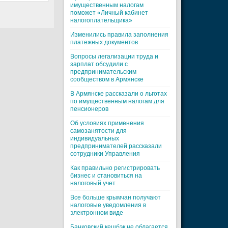
имущественным налогам
поможет «Личный кабинет
налогоплательщика»
Изменились правила заполнения
платежных документов
Вопросы легализации труда и
зарплат обсудили с
предпринимательским
сообществом в Армянске
В Армянске рассказали о льготах
по имущественным налогам для
пенсионеров
Об условиях применения
самозанятости для
индивидуальных
предпринимателей рассказали
сотрудники Управления
Как правильно регистрировать
бизнес и становиться на
налоговый учет
Все больше крымчан получают
налоговые уведомления в
электронном виде
Банковский кешбэк не облагается