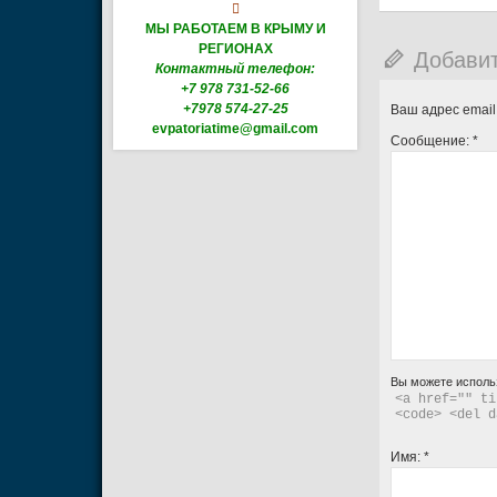

МЫ РАБОТАЕМ В КРЫМУ И
РЕГИОНАХ
Добави
Контактный телефон:
+7 978 731-52-66
+7978 574-27-25
Ваш адрес email
evpatoriatime@gmail.com
Сообщение:
*
Вы можете исполь
<a href="" ti
<code> <del d
Имя:
*