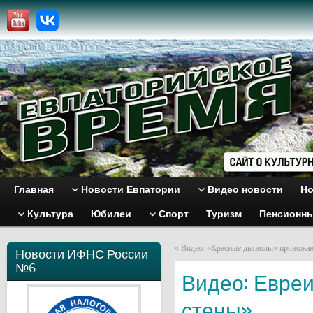
Главная
Новости Евпатории
Видео новости
Но
Культура
Юбилеи
Спорт
Туризм
Пенсионн
«
Видео: «Красные дьяволы» провожаю
Новости ИФНС России
№6
Видео: Евре
стены»