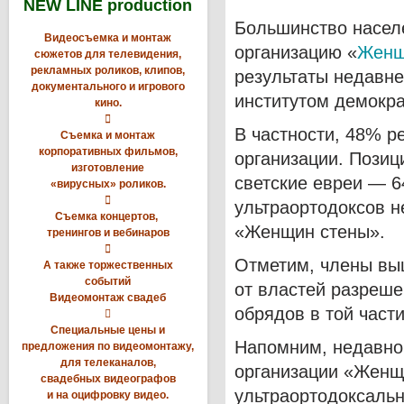
NEW LINE production
Большинство насел
Видеосъемка и монтаж
организацию «
Женщ
сюжетов для телевидения,
рекламных роликов, клипов,
результаты недавне
документального и игрового
институтом демокра
кино.

В частности, 48% р
Съемка и монтаж
корпоративных фильмов,
организации. Позиц
изготовление
светские евреи — 6
«вирусных» роликов.

ультраортодоксов н
Съемка концертов,
«Женщин стены».
тренингов и вебинаров

Отметим, члены вы
А также торжественных
событий
от властей разреш
Видеомонтаж свадеб
обрядов в той част

Специальные цены и
Напомним, недавн
предложения по видеомонтажу,
для телеканалов,
организации «Женщи
свадебных видеографов
ультраортодоксаль
и на оцифровку видео.