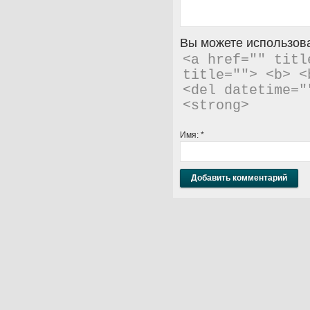
Вы можете использова
<a href="" titl
title=""> <b> <
<del datetime="
<strong> 
Имя:
*