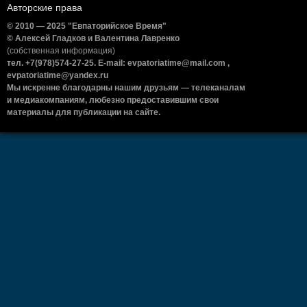
Авторские права
© 2010 — 2025 "Евпаторийское Время"
© Алексей Гладков и Валентина Лавренко
(собственная информация)
тел. +7(978)574-27-25. E-mail: evpatoriatime@mail.com ,
evpatoriatime@yandex.ru
Мы искренне благодарны нашим друзьям — телеканалам
и медиакомпаниям, любезно предоставившим свои
материалы для публикации на сайте.