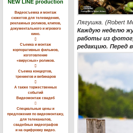
NEW LINE production
Видеосъемка и монтаж
сюжетов для телевидения,
Лягушка. (Robert M
рекламных роликов, клипов,
документального и игрового
Каждую неделю жу
кино.
работы из фотог

Съемка и монтаж
редакцию. Перед 
корпоративных фильмов,
изготовление
«вирусных» роликов.

Съемка концертов,
тренингов и вебинаров

А также торжественных
событий
Видеомонтаж свадеб

Специальные цены и
предложения по видеомонтажу,
для телеканалов,
свадебных видеографов
и на оцифровку видео.