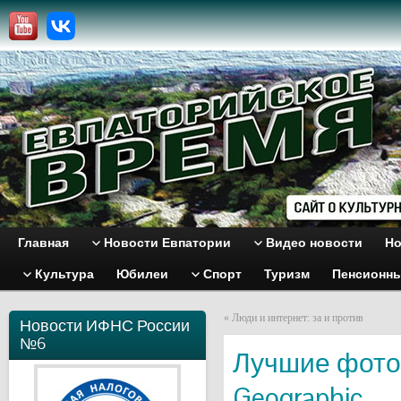
Главная
Новости Евпатории
Видео новости
Но
Культура
Юбилеи
Спорт
Туризм
Пенсионн
«
Люди и интернет: за и против
Новости ИФНС России
№6
Лучшие фотог
Geographic