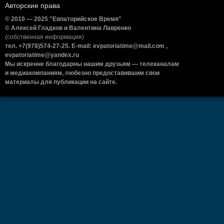
Авторские права
© 2010 — 2025 "Евпаторийское Время"
© Алексей Гладков и Валентина Лавренко
(собственная информация)
тел. +7(978)574-27-25. E-mail: evpatoriatime@mail.com ,
evpatoriatime@yandex.ru
Мы искренне благодарны нашим друзьям — телеканалам
и медиакомпаниям, любезно предоставившим свои
материалы для публикации на сайте.