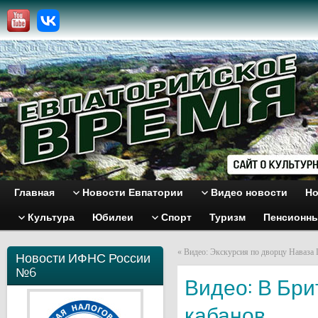
Главная
Новости Евпатории
Видео новости
Но
Культура
Юбилеи
Спорт
Туризм
Пенсионн
«
Видео: Экскурсия по дворцу Наваза
Новости ИФНС России
№6
Видео: В Бри
кабанов