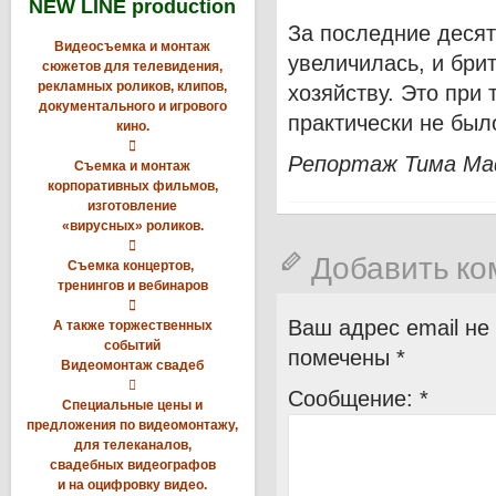
NEW LINE production
За последние десят
Видеосъемка и монтаж
увеличилась, и бри
сюжетов для телевидения,
рекламных роликов, клипов,
хозяйству. Это при 
документального и игрового
практически не был
кино.

Репортаж Тима М
Съемка и монтаж
корпоративных фильмов,
изготовление
«вирусных» роликов.

Добавить к
Съемка концертов,
тренингов и вебинаров

Ваш адрес email не
А также торжественных
событий
помечены
*
Видеомонтаж свадеб

Сообщение:
*
Специальные цены и
предложения по видеомонтажу,
для телеканалов,
свадебных видеографов
и на оцифровку видео.