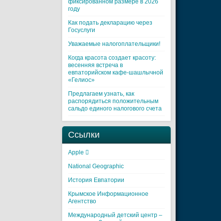
фиксированном размере в 2026
году
Как подать декларацию через
Госуслуги
Уважаемые налогоплательщики!
Когда красота создает красоту:
весенняя встреча в
евпаторийском кафе-шашлычной
«Гелиос»
Предлагаем узнать, как
распорядиться положительным
сальдо единого налогового счета
Ссылки
Apple 
National Geographic
История Евпатории
Крымское Информационное
Агентство
Международный детский центр –