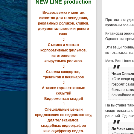
NEW LINE production
Видеосъемка и монтаж
сюжетов для телевидения,
Протесты студен
рекламных роликов, клипов,
кровавым военн
документального и игрового
Китайский режим
кино.
Однако эта врем

Съемка и монтаж
Эти вещи принад
корпоративных фильмов,
вот эта каска, н
изготовление
«вирусных» роликов.
Мать Ван Наня г

Съемка концертов,
Чжан Сяньли
тренингов и вебинаров
«Эти вещи п

говорят сами
А также торжественных
больше таких
событий
ближайшее в
Видеомонтаж свадеб

На выставке такж
Специальные цены и
свидетельства о
предложения по видеомонтажу,
ранений. Однако
для телеканалов,
свадебных видеографов
Ли Чхёкъянь
и на оцифровку видео.