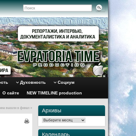
ость
Духовность
Социум
О сайте
NEW TIMELINE production
аина вышли в финал
»
Архивы
Архивы
Календарь