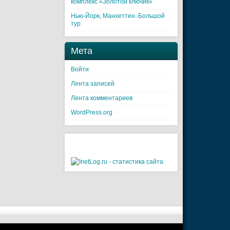
комплекс «Золотой ключик»
Нью-Йорк, Манхеттен. Большой
тур
Мета
Войти
Лента записей
Лента комментариев
WordPress.org