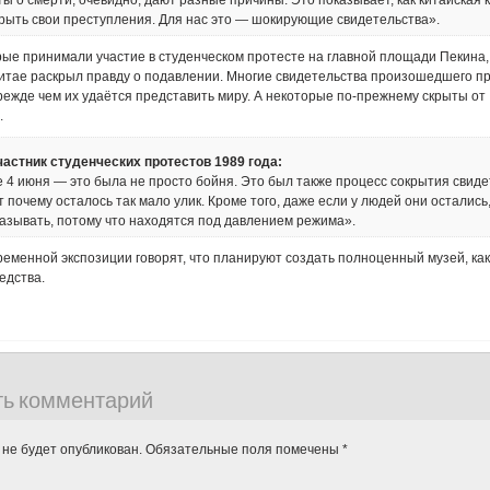
 о смерти, очевидно, дают разные причины. Это показывает, как китайская 
крыть свои преступления. Для нас это — шокирующие свидетельства».
рые принимали участие в студенческом протесте на главной площади Пекина,
Китае раскрыл правду о подавлении. Многие свидетельства произошедшего 
прежде чем их удаётся представить миру. А некоторые по-прежнему скрыты от
.
частник студенческих протестов 1989 года:
 4 июня — это была не просто бойня. Это был также процесс сокрытия свиде
т почему осталось так мало улик. Кроме того, даже если у людей они остались
азывать, потому что находятся под давлением режима».
еменной экспозиции говорят, что планируют создать полноценный музей, как
едства.
ть комментарий
 не будет опубликован.
Обязательные поля помечены
*