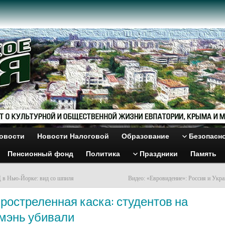
овости
Новости Налоговой
Образование
Безопасн
Пенсионный фонд
Политика
Праздники
Память
 в Нью-Йорке: вид со шпиля
Видео: «Евровидение»: Россия и Укр
ростреленная каска: студентов на
мэнь убивали