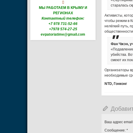
«Сертификаты

старалась с
МЫ РАБОТАЕМ В КРЫМУ И
РЕГИОНАХ
Активисты, кото
Контактный телефон:
чтобы режим в 
+7 978 731-52-66
нелёгкий путь, 
+7978 574-27-25
общественности
evpatoriatime@gmail.com
Фан Чжэн, у
«Подавление
убийства. Во
смеют их пок
Организаторы вр
необходимые ср
NTD, Гонконг
Добави
Ваш адрес email
Сообщение:
*