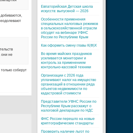
компартия
Евпаторийская Детская школа
искусств: выпускной — 2026
 добиваются,
Особенности применения
преодолевают
специальных налоговых режимов
в сельскохозяйственной отрасли
обсудят на вебинаре УФНС
России по Республике Крым
Как оформить смену главы К(Ф)Х
тельств
Во время майских праздников
, они не
усиливается мониторинг и
контроль за применением
контрольно-кассовой техники
 только соберут
Организации с 2026 года
уплачивают налог на имущество
организаций в отношении ряда
объектов недвижимости по
кадастровой стоимости
Представители УФНС России по
Республике Крым расскажут о
налоговой декларации по НДС
ФНС России перешло на новые
криптографические стандарты
Проверить наличие льгот по