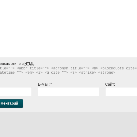
зовать эти теги
HTML
:
tle=""> <abbr title=""> <acronym title=""> <b> <blockquote cite="
atetime=""> <em> <i> <q cite=""> <s> <strike> <strong> 
E-Mail:
*
Сайт: