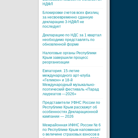
НДФЛ
Блокировки счетов всех физлиц
за несвоевременно сданную
декларацию 3-НДФЛ не
последует
Декларацию по НДС за 1 квартал
необходимо представлять по
обновленной форме
Налоговые органы Республики
Крым завершили процесс
реорганизации
Евпатория. 15-летие
международного арт-клуба
«Геликон» и 18-й
Международный музыкально-
поэтический фестиваль «Парад
лауреатов —2026»
Представители УФНС России по
Республике Крым расскажут об
особенностях Декларационной
кампании — 2026
Межрайонная ИФНС России № 6
по Республике Крым напоминает
о величине страховых взносов в