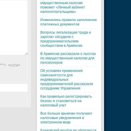
имущественным налогам
поможет «Личный кабинет
налогоплательщика»
Изменились правила заполнения
платежных документов
Вопросы легализации труда и
зарплат обсудили с
предпринимательским
сообществом в Армянске
В Армянске рассказали о льготах
по имущественным налогам для
пенсионеров
"> <cite> 
Об условиях применения
самозанятости для
индивидуальных
предпринимателей рассказали
сотрудники Управления
Как правильно регистрировать
бизнес и становиться на
налоговый учет
Все больше крымчан получают
налоговые уведомления в
электронном виде
Банковский кешбэк не облагается