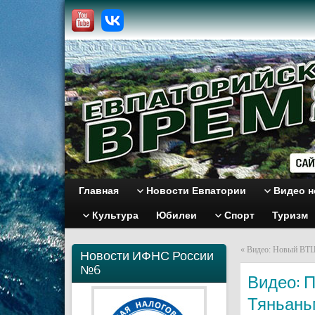
Главная
Новости Евпатории
Видео н
Культура
Юбилеи
Спорт
Туризм
«
Видео: Новый ВТЦ
Новости ИФНС России
№6
Видео: П
Тяньань