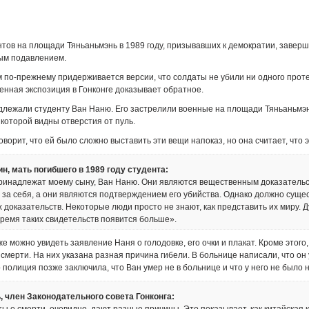
тов на площади Тяньаньмэнь в 1989 году, призывавших к демократии, завер
ым подавлением.
 по-прежнему придерживается версии, что солдаты не убили ни одного прот
енная экспозиция в Гонконге доказывает обратное.
лежали студенту Ван Наню. Его застрелили военные на площади Тяньаньмэн
а которой видны отверстия от пуль.
оворит, что ей было сложно выставить эти вещи напоказ, но она считает, что 
н, мать погибшего в 1989 году студента:
ринадлежат моему сыну, Ван Наню. Они являются вещественным доказательс
 за себя, а они являются подтверждением его убийства. Однако должно суще
 доказательств. Некоторые люди просто не знают, как представить их миру. Д
ремя таких свидетельств появится больше».
е можно увидеть заявление Наня о голодовке, его очки и плакат. Кроме этого,
 смерти. На них указана разная причина гибели. В больнице написали, что он
 полиция позже заключила, что Ван умер не в больнице и что у него не было н
, член Законодательного совета Гонконга: