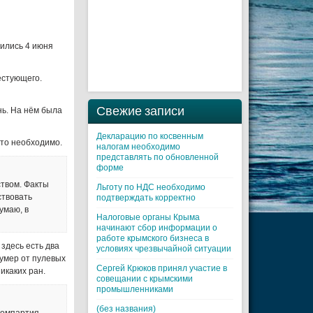
шились 4 июня
естующего.
Свежие записи
ь. На нём была
Декларацию по косвенным
это необходимо.
налогам необходимо
представлять по обновленной
форме
твом. Факты
Льготу по НДС необходимо
ствовать
подтверждать корректно
умаю, в
Налоговые органы Крыма
начинают сбор информации о
работе крымского бизнеса в
 здесь есть два
условиях чрезвычайной ситуации
 умер от пулевых
Cергей Крюков принял участие в
икаких ран.
совещании с крымскими
промышленниками
(без названия)