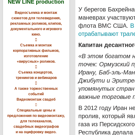
NEW LINE production
У берегов Бахрейн
Видеосъемка и монтаж
маневрах участвуют
сюжетов для телевидения,
рекламных роликов, клипов,
флота ВМС США.
В
документального и игрового
отрабатывают тр
а
л
кино.

Капитан десантног
Съемка и монтаж
корпоративных фильмов,
«В этом богатом 
изготовление
«вирусных» роликов.
точек: Ормузский 

Ирану, Баб-эль-Ма
Съемка концертов,
тренингов и вебинаров
Джибути и Эритреи,

упомянутых стран
А также торжественных
событий
важные торговые 
Видеомонтаж свадеб

В 2012 году Иран н
Специальные цены и
пролив, который яв
предложения по видеомонтажу,
для телеканалов,
газа из Персидског
свадебных видеографов
Республика делала 
и на оцифровку видео.