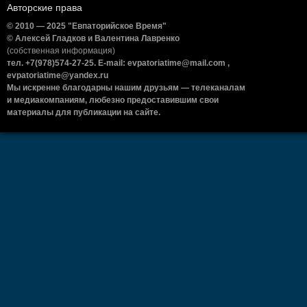
Авторские права
© 2010 — 2025 "Евпаторийское Время"
© Алексей Гладков и Валентина Лавренко
(собственная информация)
тел. +7(978)574-27-25. E-mail: evpatoriatime@mail.com ,
evpatoriatime@yandex.ru
Мы искренне благодарны нашим друзьям — телеканалам
и медиакомпаниям, любезно предоставившим свои
материалы для публикации на сайте.