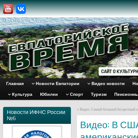
Главная
Новости Евпатории
Видео новости
Но
Культура
Юбилеи
Спорт
Туризм
Пенсионн
«
Видео: Самый большой бесцветный а
Новости ИФНС России
№6
Видео: В СШ
американские