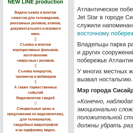
NEW LINE production
Атлантическое побе
Видеосъемка и монтаж
Jet Star в городе 
сюжетов для телевидения,
рекламных роликов, клипов,
служили напомина
документального и игрового
восточному побере
кино.

Владельцы парка ра
Съемка и монтаж
корпоративных фильмов,
и других сооружени
изготовление
побережье Атлантик
«вирусных» роликов.

У многих местных 
Съемка концертов,
тренингов и вебинаров
вызвал ностальгию.

А также торжественных
Мэр города Сисайд
событий
Видеомонтаж свадеб
«
Конечно, наблюда

эмоционально слож
Специальные цены и
предложения по видеомонтажу,
положительной сто
для телеканалов,
должны убрать ра
свадебных видеографов
и на оцифровку видео.