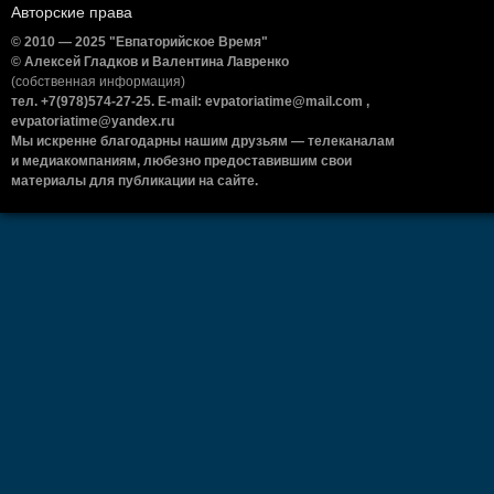
Авторские права
© 2010 — 2025 "Евпаторийское Время"
© Алексей Гладков и Валентина Лавренко
(собственная информация)
тел. +7(978)574-27-25. E-mail: evpatoriatime@mail.com ,
evpatoriatime@yandex.ru
Мы искренне благодарны нашим друзьям — телеканалам
и медиакомпаниям, любезно предоставившим свои
материалы для публикации на сайте.