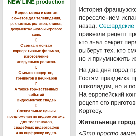
NEW LINE production
История французско
Видеосъемка и монтаж
переселением испан
сюжетов для телевидения,
рекламных роликов, клипов,
назад.
Сефардские 
документального и игрового
привезли рецепт п
кино.

кто знал секрет пе
Съемка и монтаж
выберут тех, кто см
корпоративных фильмов,
изготовление
но и приумножить и
«вирусных» роликов.

На два дня город 
Съемка концертов,
Гостям праздника п
тренингов и вебинаров

шоколадом, но и по
А также торжественных
На европейский кон
событий
Видеомонтаж свадеб
рецепт его пригото

Кортесу.
Специальные цены и
предложения по видеомонтажу,
Жительница город
для телеканалов,
свадебных видеографов
«Это просто замеч
и на оцифровку видео.