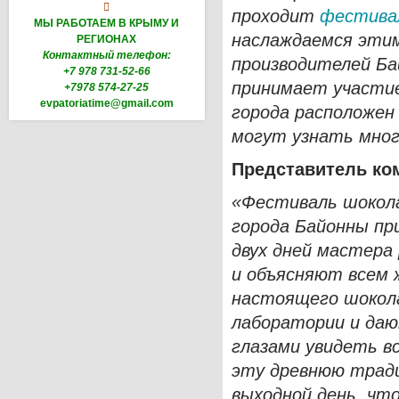

проходит
фестива
МЫ РАБОТАЕМ В КРЫМУ И
наслаждаемся этим
РЕГИОНАХ
Контактный телефон:
производителей Ба
+7 978 731-52-66
принимает участие
+7978 574-27-25
evpatoriatime@gmail.com
города расположен
могут узнать мног
Представитель ко
«Фестиваль шокол
города Байонны пр
двух дней мастера
и объясняют всем
настоящего шокола
лаборатории и да
глазами увидеть в
эту древнюю трад
выходной день, чт