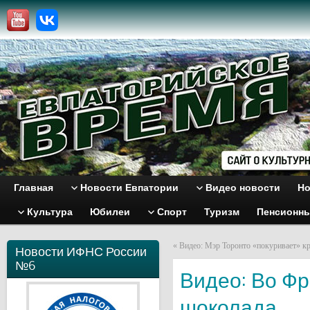
Главная
Новости Евпатории
Видео новости
Но
Культура
Юбилеи
Спорт
Туризм
Пенсионн
«
Видео: Мэр Торонто «покуривает» к
Новости ИФНС России
№6
Видео: Во Ф
шоколада