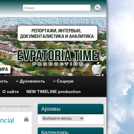
ость
Духовность
Социум
О сайте
NEW TIMELINE production
ует местные школы
»
Архивы
ncial
Архивы
Календарь