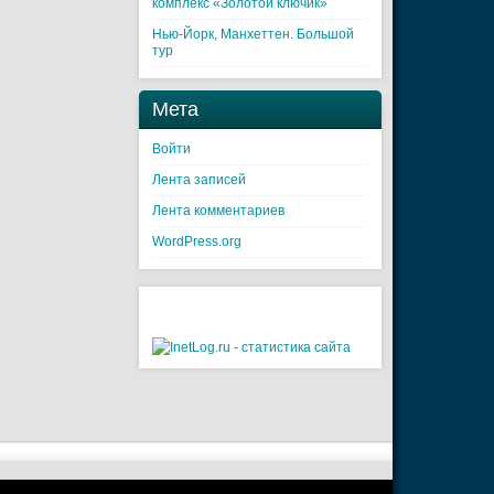
комплекс «Золотой ключик»
Нью-Йорк, Манхеттен. Большой
тур
Мета
Войти
Лента записей
Лента комментариев
WordPress.org