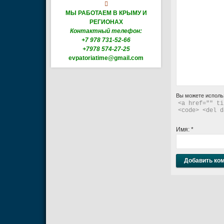

МЫ РАБОТАЕМ В КРЫМУ И
РЕГИОНАХ
Контактный телефон:
+7 978 731-52-66
+7978 574-27-25
evpatoriatime@gmail.com
Вы можете исполь
<a href="" ti
<code> <del d
Имя:
*