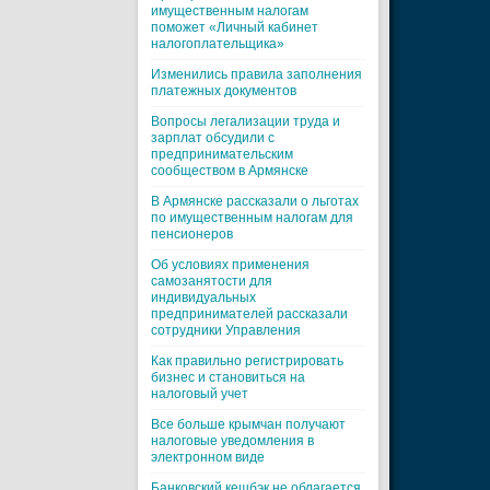
имущественным налогам
поможет «Личный кабинет
налогоплательщика»
Изменились правила заполнения
платежных документов
Вопросы легализации труда и
зарплат обсудили с
предпринимательским
сообществом в Армянске
В Армянске рассказали о льготах
по имущественным налогам для
пенсионеров
Об условиях применения
самозанятости для
индивидуальных
предпринимателей рассказали
сотрудники Управления
Как правильно регистрировать
бизнес и становиться на
налоговый учет
Все больше крымчан получают
налоговые уведомления в
электронном виде
Банковский кешбэк не облагается