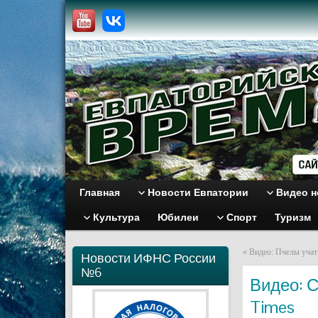
Главная
Новости Евпатории
Видео н
Культура
Юбилеи
Спорт
Туризм
«
Видео: Пчелы учат
Новости ИФНС России
№6
Видео: С
Times