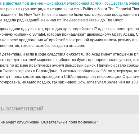
а, известная под именем «Сирийская электронная армия» осуществила очер
этот раз от их рук пострадала социальная сеть Twitter и блоги The Financial Ti
 издания The New York Times, нападение было частью хорошо продуманного 
 задела ряд изданий, начиная от The Associated Pres и до The Onion.
роследили одну из атак, проходившую с сирийского IP адреса, зарегистриров
онную компанию Syriatel, которая принадлежит двоюродному брату Асада. С
зу же после предложения «Сирийской электронной армии» помочь режиму аль
ппонентов, такой список был создан и оглашен.
 детективы, и если в ходе следствия окажется, что Асад имеет отношение к
твет представителей мирового сообщества будет пропорционален угрозе, кот
преле по их вине практически рухнул фондовый рынок. Причиной стало сообщ
в Twitter о взрывах в Белом Доме. В ложных сообщениях Обама утверждал, чт
 минут пресс-секретарь президента США опроверг эту информацию. Страничка
окирована, но было поздно, так как индекс Dow Jones упал более чем на 150 
ть комментарий
 не будет опубликован.
Обязательные поля помечены
*