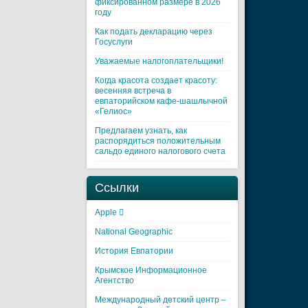
фиксированном размере в 2026
году
Как подать декларацию через
Госуслуги
Уважаемые налогоплательщики!
Когда красота создает красоту:
весенняя встреча в
евпаторийском кафе-шашлычной
«Гелиос»
Предлагаем узнать, как
распорядиться положительным
сальдо единого налогового счета
Ссылки
Apple 
National Geographic
История Евпатории
Крымское Информационное
Агентство
Международный детский центр –