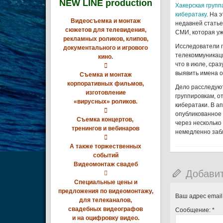
NEW LINE production
Хакерская групп
кибератаку
. На 
Видеосъемка и монтаж
недавней статье
сюжетов для телевидения,
СМИ, которая уже
рекламных роликов, клипов,
Исследователи п
документального и игрового
телекоммуникаци
кино.
что в июле, сра

выявить имена о
Съемка и монтаж
корпоративных фильмов,
Дело расследуют
изготовление
группировкам, о
«вирусных» роликов.
кибератаки. В а

опубликованное 
Съемка концертов,
через несколько
тренингов и вебинаров
немедленно забл

А также торжественных
событий
Видеомонтаж свадеб
Добави

Специальные цены и
предложения по видеомонтажу,
Ваш адрес email
для телеканалов,
свадебных видеографов
Сообщение:
*
и на оцифровку видео.