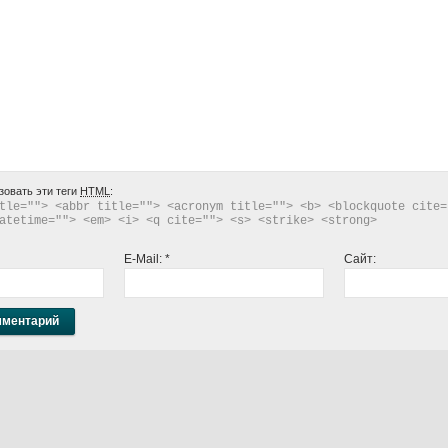
зовать эти теги
HTML
:
tle=""> <abbr title=""> <acronym title=""> <b> <blockquote cite="
atetime=""> <em> <i> <q cite=""> <s> <strike> <strong> 
E-Mail:
*
Сайт: