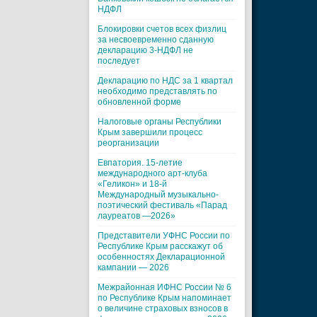
НДФЛ
Блокировки счетов всех физлиц
за несвоевременно сданную
декларацию 3-НДФЛ не
последует
Декларацию по НДС за 1 квартал
необходимо представлять по
обновленной форме
Налоговые органы Республики
Крым завершили процесс
реорганизации
Евпатория. 15-летие
международного арт-клуба
«Геликон» и 18-й
Международный музыкально-
поэтический фестиваль «Парад
лауреатов —2026»
Представители УФНС России по
Республике Крым расскажут об
особенностях Декларационной
кампании — 2026
Межрайонная ИФНС России № 6
по Республике Крым напоминает
о величине страховых взносов в