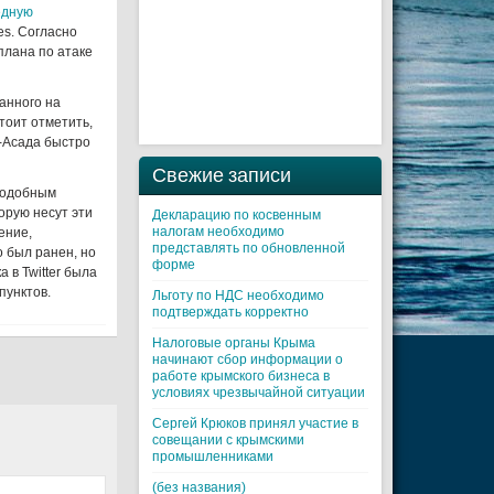
едную
mes. Согласно
плана по атаке
анного на
тоит отметить,
-Асада быстро
Свежие записи
 подобным
орую несут эти
Декларацию по косвенным
налогам необходимо
ение,
представлять по обновленной
о был ранен, но
форме
 в Twitter была
пунктов.
Льготу по НДС необходимо
подтверждать корректно
Налоговые органы Крыма
начинают сбор информации о
работе крымского бизнеса в
условиях чрезвычайной ситуации
Cергей Крюков принял участие в
совещании с крымскими
промышленниками
(без названия)