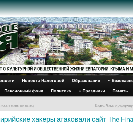
овости
Новости Налоговой
Образование
Безопасн
Пенсионный фонд
Политика
Праздники
Память
 искать мины по запаху
Видео: Чикаго реформир
ирийские хакеры атаковали сайт The Fina