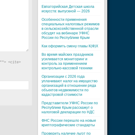
Евпаторийская Детская школа
искусств: выпускной — 2026
Особенности применения
специальных налоговых режимов
в сельскохозяйственной отрасли
обсудят на вебинаре УФНС
России по Республике Крым
Как оформить смену главы К(Ф)Х
Во время майских праздников
усиливается мониторинг и
"> <cite> 
контроль за применением
контрольно-кассовой техники
Организации с 2026 года
уплачивают налог на имущество
организаций в отношении ряда
объектов недвижимости по
кадастровой стоимости
Представители УФНС России по
Республике Крым расскажут о
налоговой декларации по НДС
ФНС России перешло на новые
криптографические стандарты
Проверить наличие льгот по