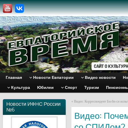
Главная
Новости Евпатории
Видео новости
Но
Культура
Юбилеи
Спорт
Туризм
Пенсионн
«
Видео: Корреспондент Би-би-си испы
Новости ИФНС России
№6
Видео: Почем
со СПИДом?