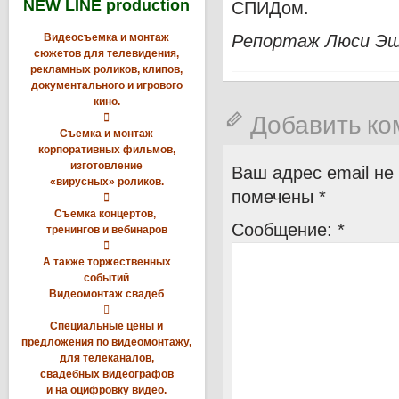
NEW LINE production
СПИДом.
Видеосъемка и монтаж
Репортаж Люси Эш 
сюжетов для телевидения,
рекламных роликов, клипов,
документального и игрового
кино.
Добавить к

Съемка и монтаж
корпоративных фильмов,
изготовление
Ваш адрес email не
«вирусных» роликов.
помечены
*

Съемка концертов,
Сообщение:
*
тренингов и вебинаров

А также торжественных
событий
Видеомонтаж свадеб

Специальные цены и
предложения по видеомонтажу,
для телеканалов,
свадебных видеографов
и на оцифровку видео.