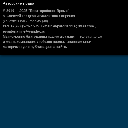
Авторские права
© 2010 — 2025 "Евпаторийское Время"
© Алексей Гладков и Валентина Лавренко
(собственная информация)
тел. +7(978)574-27-25. E-mail: evpatoriatime@mail.com ,
evpatoriatime@yandex.ru
Мы искренне благодарны нашим друзьям — телеканалам
и медиакомпаниям, любезно предоставившим свои
материалы для публикации на сайте.