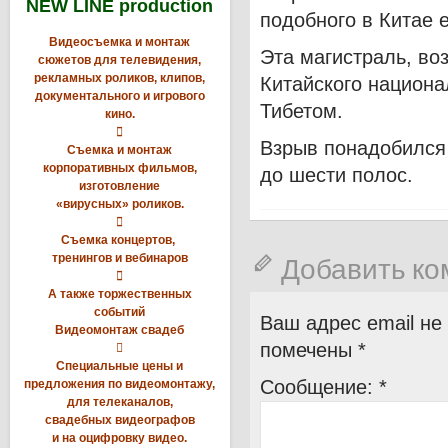
NEW LINE production
подобного в Китае 
Видеосъемка и монтаж
Эта магистраль, во
сюжетов для телевидения,
рекламных роликов, клипов,
Китайского национа
документального и игрового
Тибетом.
кино.

Взрыв понадобился 
Съемка и монтаж
корпоративных фильмов,
до шести полос.
изготовление
«вирусных» роликов.

Съемка концертов,
тренингов и вебинаров
Добавить к

А также торжественных
событий
Ваш адрес email не
Видеомонтаж свадеб
помечены
*

Специальные цены и
Сообщение:
*
предложения по видеомонтажу,
для телеканалов,
свадебных видеографов
и на оцифровку видео.