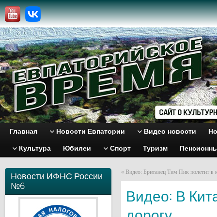
Главная
Новости Евпатории
Видео новости
Но
Культура
Юбилеи
Спорт
Туризм
Пенсионн
«
Видео: Британец Тим Пик полетит в 
Новости ИФНС России
№6
Видео: В Кит
дорогу