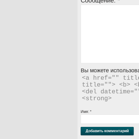
Сообщение:
*
Вы можете использова
<a href="" titl
title=""> <b> <
<del datetime="
<strong> 
Имя:
*