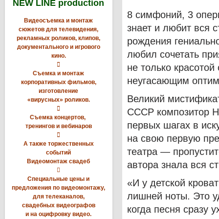
NEW LINE production
8 симфоний, 3 опер
Видеосъемка и монтаж
знает и любит вся 
сюжетов для телевидения,
рекламных роликов, клипов,
рождения гениально
документального и игрового
любил сочетать пр
кино.

не только красотой
Съемка и монтаж
неугасающим оптим
корпоративных фильмов,
изготовление
Великий мистификат
«вирусных» роликов.

СССР композитор Н
Съемка концертов,
первых шагах в иск
тренингов и вебинаров

на свою первую пре
А также торжественных
театра — пропустит
событий
Видеомонтаж свадеб
автора знала вся ст

Специальные цены и
«И у детской крова
предложения по видеомонтажу,
лишней ноты.
Это у
для телеканалов,
свадебных видеографов
когда песня сразу 
и на оцифровку видео.