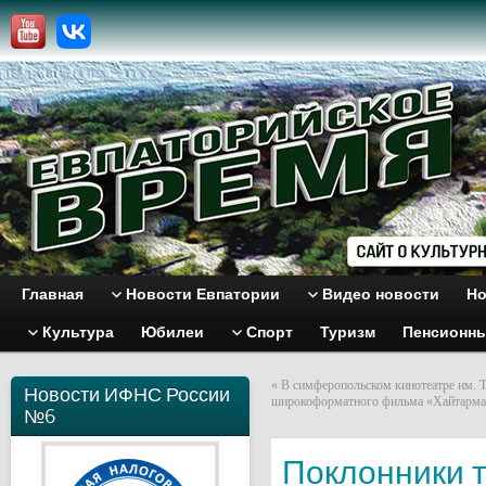
Главная
Новости Евпатории
Видео новости
Но
Культура
Юбилеи
Спорт
Туризм
Пенсионн
«
В симферопольском кинотеатре им. 
Новости ИФНС России
широкоформатного фильма «Хайтарма
№6
Поклонники 