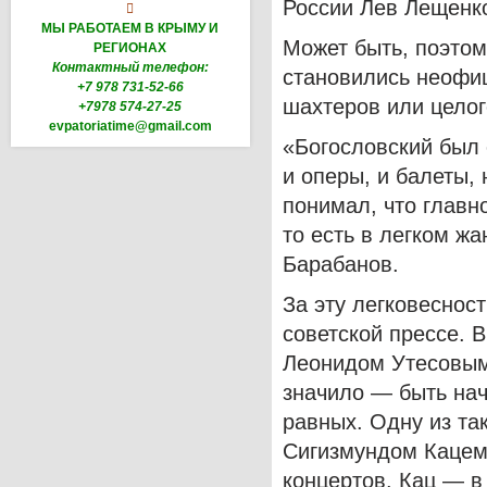
России Лев Лещенк

МЫ РАБОТАЕМ В КРЫМУ И
Может быть, поэтом
РЕГИОНАХ
Контактный телефон:
становились неофи
+7 978 731-52-66
шахтеров или целог
+7978 574-27-25
evpatoriatime@gmail.com
«Богословский был
и оперы, и балеты,
понимал, что главно
то есть в легком ж
Барабанов.
За эту легковеснос
советской прессе.
В
Леонидом Утесовы
значило — быть нач
равных.
Одну из та
Сигизмундом Каце
концертов.
Кац — в