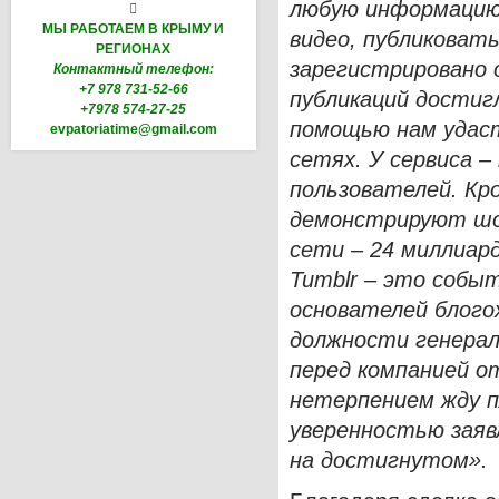
любую информацию 

МЫ РАБОТАЕМ В КРЫМУ И
видео, публиковат
РЕГИОНАХ
зарегистрировано о
Контактный телефон:
+7 978 731-52-66
публикаций достигл
+7978 574-27-25
помощью нам удаст
evpatoriatime@gmail.com
сетях. У сервиса 
пользователей. Кр
демонстрируют шо
сети – 24 миллиар
Tumblr – это собы
основателей блого
должности генерал
перед компанией о
нетерпением жду п
уверенностью заяв
на достигнутом».