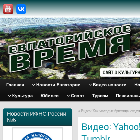
Главная
Новости Евпатории
Видео новости
Но
Культура
Юбилеи
Спорт
Туризм
Пенсионн
«
Видео: Как молодые британцы следу
Новости ИФНС России
№6
Видео: Yahoo
Tumblr