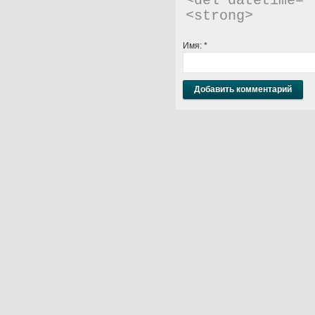
<del datetime="
<strong> 
Имя:
*