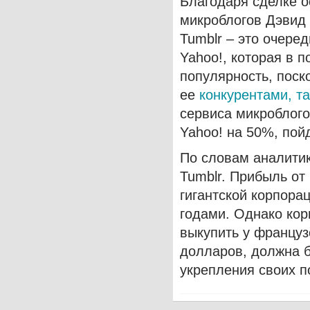
Благодаря сделке о
микроблогов Дэвид 
Tumblr – это очере
Yahoo!, которая в 
популярность, поск
ее
конкурентами, та
сервиса микроблого
Yahoo! на 50%, пой
По словам аналитик
Tumblr. Прибыль от
гигантской корпора
годами. Однако кор
выкупить у француз
долларов, должна б
укрепления своих п