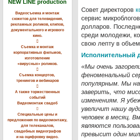
NEW LINE production
Совет директоров
к
Видеосъемка и монтаж
сервис микроблогов
сюжетов для телевидения,
рекламных роликов, клипов,
долларов. Последне
документального и игрового
среди молодежи, ко
кино.

свою лепту в объем
Съемка и монтаж
корпоративных фильмов,
Исполнительный д
изготовление
«вирусных» роликов.
«Мы очень загорел

феноменальный сер
Съемка концертов,
тренингов и вебинаров
популярным. Мы на

заверить, что мис
А также торжественных
событий
изменениям. Я убе
Видеомонтаж свадеб
увеличит нашу ауд

Специальные цены и
человек в месяц. В
предложения по видеомонтажу,
являются пользова
для телеканалов,
свадебных видеографов
превысит один мил
и на оцифровку видео.