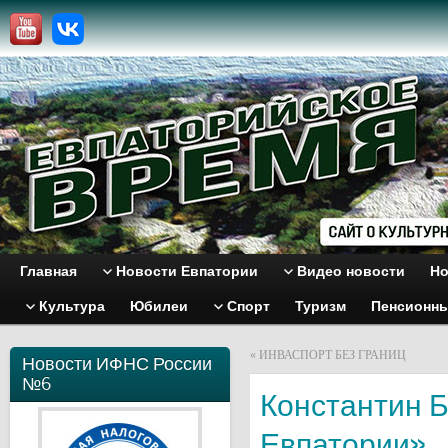
Главная
Новости Евпатории
Видео новости
Но
Культура
Юбилеи
Спорт
Туризм
Пенсионн
«
ИНВАСПОРТ БЕЗ ГРАНИЦ
Новости ИФНС России
№6
Константин Б
Евпатории».