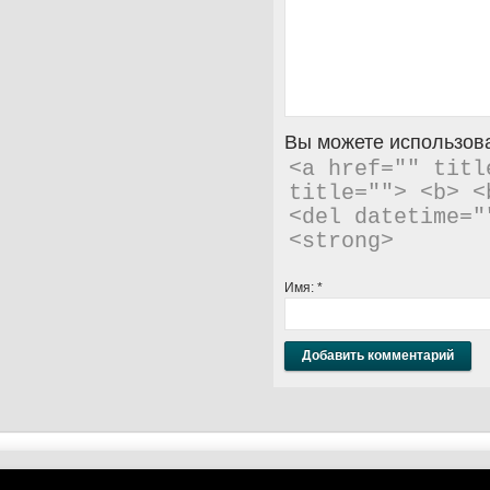
Вы можете использова
<a href="" titl
title=""> <b> <
<del datetime="
<strong> 
Имя:
*