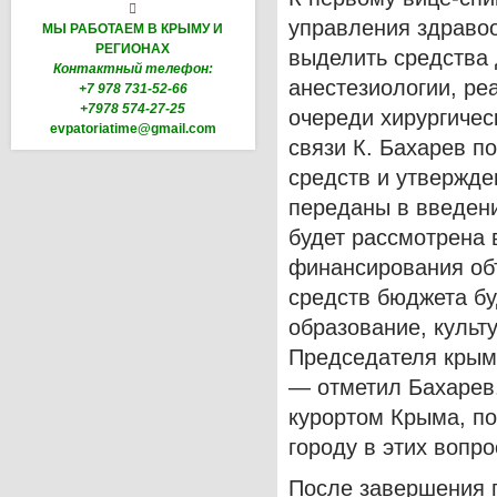

управления здраво
МЫ РАБОТАЕМ В КРЫМУ И
РЕГИОНАХ
выделить средства 
Контактный телефон:
анестезиологии, ре
+7 978 731-52-66
+7978 574-27-25
очереди хирургичес
evpatoriatime@gmail.com
связи К. Бахарев п
средств и утвержде
переданы в введен
будет рассмотрена 
финансирования об
средств бюджета бу
образование, культ
Председателя крым
— отметил Бахарев
курортом Крыма, п
городу в этих вопро
После завершения п