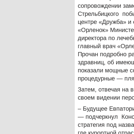
сопровождении заме
Стрельбицкого поб
центре «Дружба» и
«Орленок» Министе
директора по лече
главный врач «Орле
Прочан подробно ра
здравниц, об имеющ
показали мощные с
процедурные — пля
Затем, отвечая на 
своем видении перс
– Будущее Евпатори
— подчеркнул Конс
стратегия под наз
где курортной отра