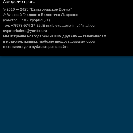
Авторские права
© 2010 — 2025 "Евпаторийское Время"
© Алексей Гладков и Валентина Лавренко
(собственная информация)
тел. +7(978)574-27-25. E-mail: evpatoriatime@mail.com ,
evpatoriatime@yandex.ru
Мы искренне благодарны нашим друзьям — телеканалам
и медиакомпаниям, любезно предоставившим свои
материалы для публикации на сайте.