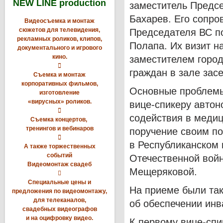
NEW LINE production
заместитель Предс
Бахарев. Его сопро
Видеосъемка и монтаж
сюжетов для телевидения,
Председателя ВС по
рекламных роликов, клипов,
Полапа. Их визит н
документального и игрового
кино.
заместителем горо

граждан в зале зас
Съемка и монтаж
корпоративных фильмов,
Основные проблемы
изготовление
«вирусных» роликов.
вице-спикеру автон

содействия в медиц
Съемка концертов,
тренингов и вебинаров
поручение своим п

в Республиканском 
А также торжественных
событий
Отечественной войн
Видеомонтаж свадеб
Мещеряковой.

Специальные цены и
На приеме были так
предложения по видеомонтажу,
для телеканалов,
об обеспечении ин
свадебных видеографов
и на оцифровку видео.
К первому вице-спи