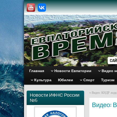
Главная
Новости Евпатории
Видео н
Культура
Юбилеи
Спорт
Туризм
«
Видео: КНДР лодку
Новости ИФНС России
№6
Видео: В