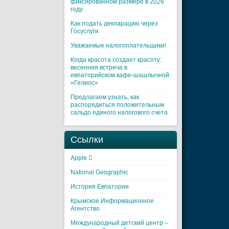
фиксированном размере в 2026
году
Как подать декларацию через
Госуслуги
Уважаемые налогоплательщики!
Когда красота создает красоту:
весенняя встреча в
евпаторийском кафе-шашлычной
«Гелиос»
Предлагаем узнать, как
распорядиться положительным
сальдо единого налогового счета
Ссылки
Apple 
National Geographic
История Евпатории
Крымское Информационное
Агентство
Международный детский центр –