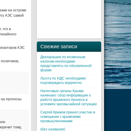
заки на острове
 эту АЭС самой
, что в
тихийного
Свежие записи
 реакторов АЭС
Декларацию по косвенным
 политиков,
налогам необходимо
представлять по обновленной
форме
Льготу по НДС необходимо
подтверждать корректно
Налоговые органы Крыма
начинают сбор информации о
 на прогнозы
работе крымского бизнеса в
условиях чрезвычайной ситуации
Cергей Крюков принял участие в
совещании с крымскими
промышленниками
ное
воречит тому,
(без названия)