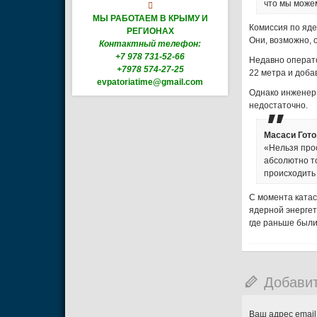
что мы може

МЫ РАБОТАЕМ В КРЫМУ И
Комиссия по яд
РЕГИОНАХ
Они, возможно, 
Контактный телефон:
+7 978 731-52-66
Недавно операто
+7978 574-27-25
22 метра и доба
evpatoriatime@gmail.com
Однако инженер,
недостаточно.
Масаси Гото
«Нельзя прос
абсолютно т
происходить 
С момента катас
ядерной энергет
где раньше были
Добави
Ваш адрес email