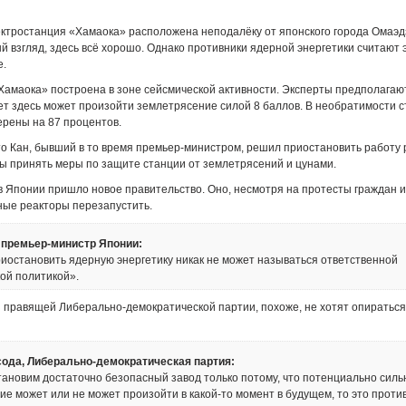
ктростанция «Хамаока» расположена неподалёку от японского города Омаэд
й взгляд, здесь всё хорошо. Однако противники ядерной энергетики считают
е.
«Хамаока» построена в зоне сейсмической активности. Эксперты предполагают
т здесь может произойти землетрясение силой 8 баллов. В необратимости с
ерены на 87 процентов.
то Кан, бывший в то время премьер-министром, решил приостановить работу
ы принять меры по защите станции от землетрясений и цунами.
 в Японии пришло новое правительство. Оно, несмотря на протесты граждан и
ные реакторы перезапустить.
 премьер-министр Японии:
иостановить ядерную энергетику никак не может называться ответственной
ой политикой».
 правящей Либерально-демократической партии, похоже, не хотят опираться
ода, Либерально-демократическая партия:
тановим достаточно безопасный завод только потому, что потенциально силь
е может или не может произойти в какой-то момент в будущем, то это проти