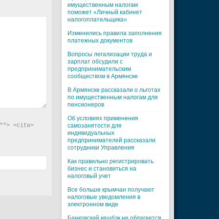
имущественным налогам
поможет «Личный кабинет
налогоплательщика»
Изменились правила заполнения
платежных документов
Вопросы легализации труда и
зарплат обсудили с
предпринимательским
сообществом в Армянске
В Армянске рассказали о льготах
по имущественным налогам для
пенсионеров
Об условиях применения
"> <cite> 
самозанятости для
индивидуальных
предпринимателей рассказали
сотрудники Управления
Как правильно регистрировать
бизнес и становиться на
налоговый учет
Все больше крымчан получают
налоговые уведомления в
электронном виде
Банковский кешбэк не облагается