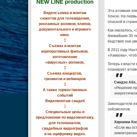
NEW LINE production
Эта атомная эле
Видеосъемка и монтаж
Хонсю. На первы
сюжетов для телевидения,
опасной в стран
рекламных роликов, клипов,
документального и игрового
Как оказалось, 
кино.
ближайшие 30 ле

бедствия они ув
Съемка и монтаж
В 2011 году Нао
корпоративных фильмов,
«Хамаока», чтоб
изготовление
«вирусных» роликов.
Теперь к власти

планирует атом
Съемка концертов,
тренингов и вебинаров
Синдзо Абэ,

«Решение пр
А также торжественных
энергетическ
событий
Видеомонтаж свадеб
Законодатели из

сейсмологов.
Специальные цены и
предложения по видеомонтажу,
Хироюки Хос
для телеканалов,
«Если мы ос
свадебных видеографов
землетрясени
и на оцифровку видео.