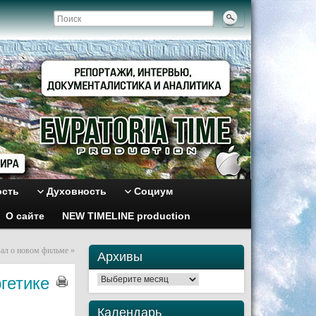
ость
Духовность
Социум
О сайте
NEW TIMELINE production
зал о новом фильме
»
Архивы
гетике
Архивы
Календарь