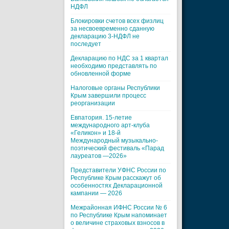
НДФЛ
Блокировки счетов всех физлиц
за несвоевременно сданную
декларацию 3-НДФЛ не
последует
Декларацию по НДС за 1 квартал
необходимо представлять по
обновленной форме
Налоговые органы Республики
Крым завершили процесс
реорганизации
Евпатория. 15-летие
международного арт-клуба
«Геликон» и 18-й
Международный музыкально-
поэтический фестиваль «Парад
лауреатов —2026»
Представители УФНС России по
Республике Крым расскажут об
особенностях Декларационной
кампании — 2026
Межрайонная ИФНС России № 6
по Республике Крым напоминает
о величине страховых взносов в