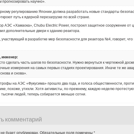
м прогнозировать научно».
ерному регулированию Японии должна разработать новые стандарты безопас
откроют путь к ядерной перезагрузке по всей стране.
р АЭС «Хамаока», Chubu Electric Power, построил защитное сооружение от 
вил дополнительные двери к зданию реактора.
 участвующий в разработке мер безопасности для реактора №4, говорит, что
, инженер:
то сделать часть шагов по безопасности. Нужно вернуться к чертежной доске
очные измерения на самых первых стадиях проектирования. Иначе те же ава
снова и снова».
трофы на АЭС «Фукусима» прошло два года, и голоса общественности, прот
ике, похоже, утихли. Хотя активисты, по-прежнему, каждую неделю протестуют 
 тысячи людей, теперь собирается меньше сотни.
ть комментарий
 не будет опубликован.
Обязательные поля помечены
*