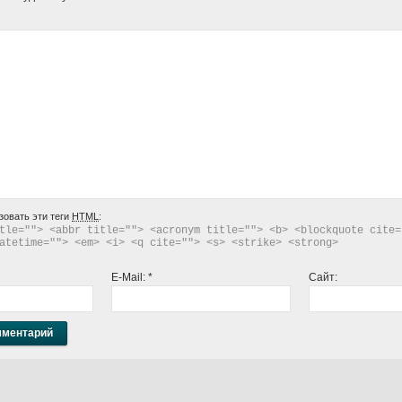
зовать эти теги
HTML
:
tle=""> <abbr title=""> <acronym title=""> <b> <blockquote cite="
atetime=""> <em> <i> <q cite=""> <s> <strike> <strong> 
E-Mail:
*
Сайт: