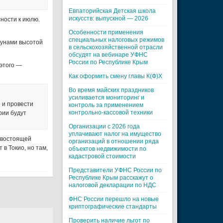
Евпаторийская Детская школа
искусств: выпускной — 2026
ности к июлю.
Особенности применения
специальных налоговых режимов
цунами высотой
в сельскохозяйственной отрасли
обсудят на вебинаре УФНС
России по Республике Крым
 этого —
Как оформить смену главы К(Ф)Х
Во время майских праздников
усиливается мониторинг и
 и провести
контроль за применением
контрольно-кассовой техники
рии будут
Организации с 2026 года
уплачивают налог на имущество
ивостоящей
организаций в отношении ряда
в Токио, но там,
объектов недвижимости по
кадастровой стоимости
Представители УФНС России по
Республике Крым расскажут о
налоговой декларации по НДС
ФНС России перешло на новые
криптографические стандарты
Проверить наличие льгот по