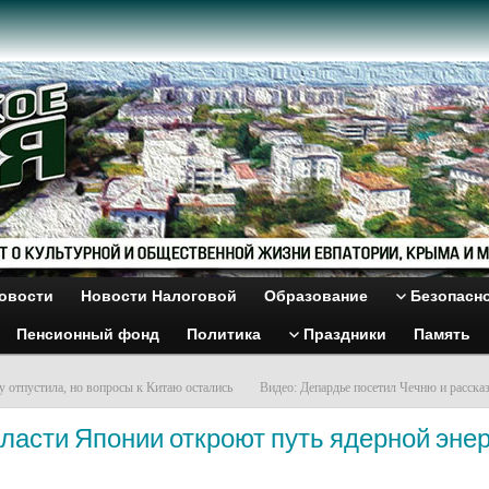
овости
Новости Налоговой
Образование
Безопасн
Пенсионный фонд
Политика
Праздники
Память
 отпустила, но вопросы к Китаю остались
Видео: Депардье посетил Чечню и расска
ласти Японии откроют путь ядерной энер