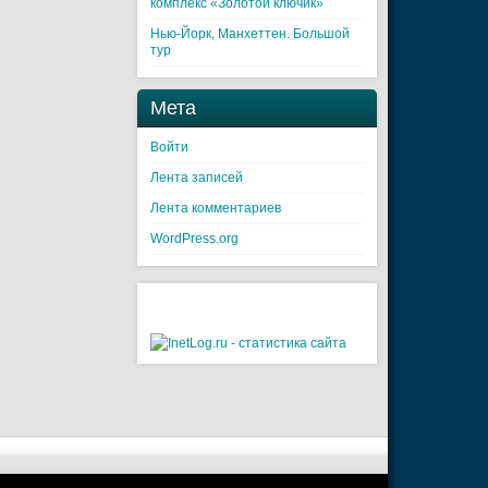
комплекс «Золотой ключик»
Нью-Йорк, Манхеттен. Большой
тур
Мета
Войти
Лента записей
Лента комментариев
WordPress.org