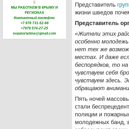

Представитель
гру
МЫ РАБОТАЕМ В КРЫМУ И
жизни шведов почем
РЕГИОНАХ
Контактный телефон:
Представитель ор
+7 978 731-52-66
+7978 574-27-25
«Жители этих райо
evpatoriatime@gmail.com
особенно молодежь
нет тех же возмож
местах. И даже есл
беспорядков, то на
чувствуем себя бр
чувствуем здесь. 
обращают внимания
Пять ночей массовы
стали беспрецеден
полиции и пожарны
молодежных банд, в