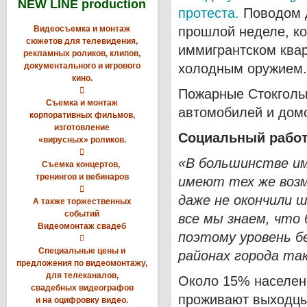
NEW LINE production
протеста.
Поводом д
Видеосъемка и монтаж
прошлой неделе, ко
сюжетов для телевидения,
иммигрантском квар
рекламных роликов, клипов,
документального и игрового
холодным оружием.
кино.

Пожарные Стокголь
Съемка и монтаж
автомобилей и дом
корпоративных фильмов,
изготовление
Социальный работ
«вирусных» роликов.

«В большинстве им
Съемка концертов,
тренингов и вебинаров
имеют тех же возм

даже не окончили ш
А также торжественных
событий
все мы знаем, что
Видеомонтаж свадеб
поэтому уровень б

Специальные цены и
районах города так
предложения по видеомонтажу,
для телеканалов,
Около 15% населени
свадебных видеографов
проживают выходцы
и на оцифровку видео.