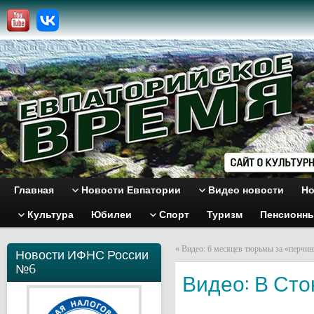
Главная
Новости Евпатории
Видео новости
Но
Культура
Юбилеи
Спорт
Туризм
Пенсионн
«
Видео: 6 месяцев тюрьмы за «перчи
Новости ИФНС России
№6
Видео: В Сто