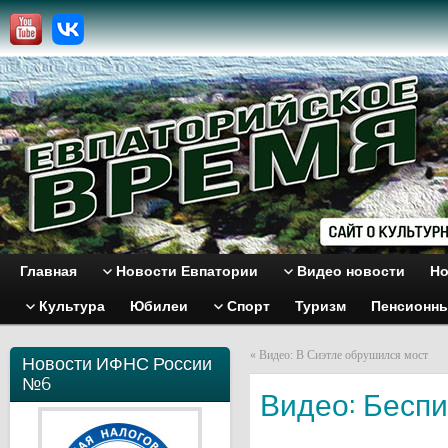
Главная
Новости Евпатории
Видео новости
Но
Культура
Юбилеи
Спорт
Туризм
Пенсионн
«
Видео: В Сиэтле обрушился мост
Новости ИФНС России
№6
Видео: Беспи