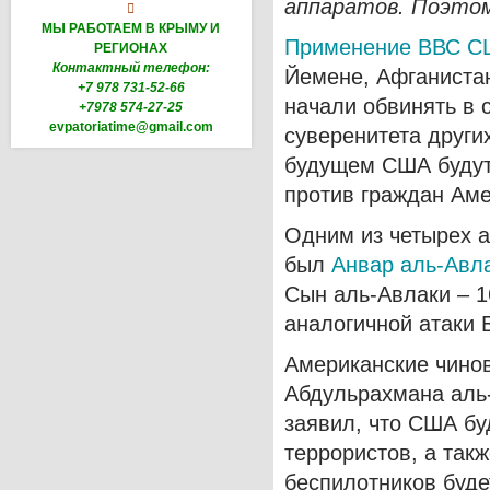
аппаратов. Поэтом

МЫ РАБОТАЕМ В КРЫМУ И
Применение ВВС СШ
РЕГИОНАХ
Контактный телефон:
Йемене, Афганистан
+7 978 731-52-66
начали обвинять в 
+7978 574-27-25
evpatoriatime@gmail.com
суверенитета други
будущем США будут
против граждан Аме
Одним из четырех а
был
Анвар аль-Авла
Сын аль-Авлаки – 1
аналогичной атаки 
Американские чинов
Абдульрахмана аль
заявил, что США бу
террористов, а так
беспилотников буде