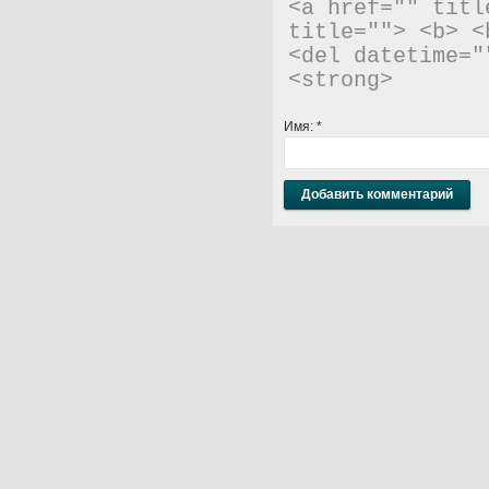
<a href="" titl
title=""> <b> <
<del datetime="
<strong> 
Имя:
*