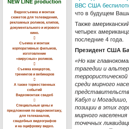
NEW LINE production
ВВС США беспилотн
Видеосъемка и монтаж
что в будущем Ваши
сюжетов для телевидения,
рекламных роликов, клипов,
Также американски
документального и игрового
четырех американца
кино.

последние 4 года.
Съемка и монтаж
корпоративных фильмов,
Президент США Ба
изготовление
«вирусных» роликов.
«Но как главноком

трагедии и альтер
Съемка концертов,
тренингов и вебинаров
террористической

среди мирного насе
А также торжественных
событий
представительствах
Видеомонтаж свадеб
Кабул и Могадишо

Специальные цены и
позиции в этих го
предложения по видеомонтажу,
мирного населения
для телеканалов,
свадебных видеографов
точечных ликвида
и на оцифровку видео.