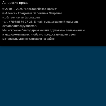
Авторские права
© 2010 — 2025 "Евпаторийское Время"
© Алексей Гладков и Валентина Лавренко
(собственная информация)
тел. +7(978)574-27-25. E-mail: evpatoriatime@mail.com ,
evpatoriatime@yandex.ru
Мы искренне благодарны нашим друзьям — телеканалам
и медиакомпаниям, любезно предоставившим свои
материалы для публикации на сайте.