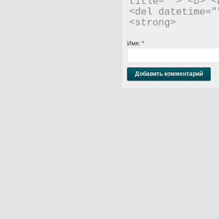
title=""> <b> <
<del datetime="
<strong> 
Имя:
*