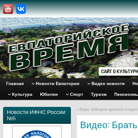
Главная
Новости Евпатории
Видео новости
Но
Культура
Юбилеи
Спорт
Туризм
Пенсионн
«
Видео: Бойскауты проявили толерант
Новости ИФНС России
№6
Видео: Братья