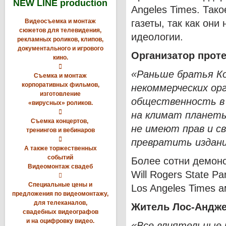
NEW LINE production
Angeles Times. Так
Видеосъемка и монтаж
газеты, так как они
сюжетов для телевидения,
идеологии.
рекламных роликов, клипов,
документального и игрового
Организатор проте
кино.

«Раньше братья Ко
Съемка и монтаж
корпоративных фильмов,
некоммерческих ор
изготовление
общественность в 
«вирусных» роликов.

на климат планет
Съемка концертов,
не имеют прав и с
тренингов и вебинаров

превратить издани
А также торжественных
событий
Более сотни демонс
Видеомонтаж свадеб
Will Rogers State P

Специальные цены и
Los Angeles Times 
предложения по видеомонтажу,
для телеканалов,
Житель Лос-Андже
свадебных видеографов
и на оцифровку видео.
«Все влиятельные