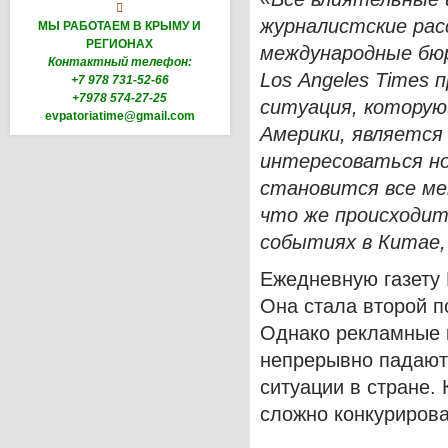

журналистские рас
МЫ РАБОТАЕМ В КРЫМУ И
РЕГИОНАХ
международные бюр
Контактный телефон:
Los
Angeles
Times
п
+7 978 731-52-66
+7978 574-27-25
ситуация, котору
evpatoriatime@gmail.com
Америки, является
интересоваться н
становится все м
что же происходит 
событиях в Китае,
Ежедневную газету L
Она стала второй п
Однако рекламные 
непрерывно падают 
ситуации в стране.
сложно конкурирова