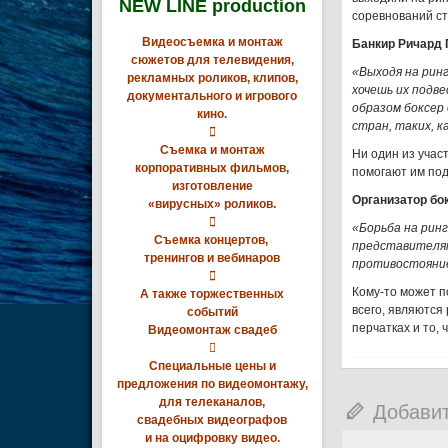
NEW LINE production
соревнований ст
Видеосъемка и монтаж
Банкир Ричард 
сюжетов для телевидения,
«Выходя на рин
рекламных роликов, клипов,
хочешь их подве
документального и игрового
образом боксер
кино.
стран, таких, 

Съемка и монтаж
Ни один из учас
корпоративных фильмов,
помогают им под
изготовление
Организатор бо
«вирусных» роликов.

«Борьба на ринг
Съемка концертов,
представителям
тренингов и вебинаров
противостояние

Кому-то может п
А также торжественных
всего, являются
событий
перчатках и то, 
Видеомонтаж свадеб

Специальные цены и
предложения по видеомонтажу,
для телеканалов,
Добави
свадебных видеографов
и на оцифровку видео.