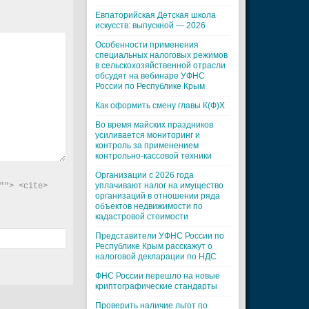
Евпаторийская Детская школа
искусств: выпускной — 2026
Особенности применения
специальных налоговых режимов
в сельскохозяйственной отрасли
обсудят на вебинаре УФНС
России по Республике Крым
Как оформить смену главы К(Ф)Х
Во время майских праздников
усиливается мониторинг и
контроль за применением
контрольно-кассовой техники
Организации с 2026 года
уплачивают налог на имущество
"> <cite> 
организаций в отношении ряда
объектов недвижимости по
кадастровой стоимости
Представители УФНС России по
Республике Крым расскажут о
налоговой декларации по НДС
ФНС России перешло на новые
криптографические стандарты
Проверить наличие льгот по