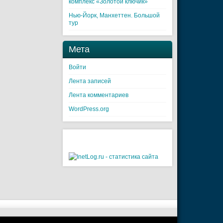
комплекс «Золотой ключик»
Нью-Йорк, Манхеттен. Большой
тур
Мета
Войти
Лента записей
Лента комментариев
WordPress.org