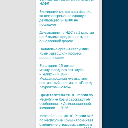
НДФЛ
Блокировки счетов всех физлиц
за несвоевременно сданную
декларацию 3-НДФЛ не
последует
Декларацию по НДС за 1 квартал
необходимо представлять по
обновленной форме
Налоговые органы Республики
Крым завершили процесс
реорганизации
Евпатория. 15-летие
международного арт-клуба
«Геликон» и 18-й
Международный музыкально-
поэтический фестиваль «Парад
лауреатов —2026»
Представители УФНС России по
Республике Крым расскажут об
особенностях Декларационной
кампании — 2026
Межрайонная ИФНС России № 6
по Республике Крым напоминает
о величине страховых взносов в