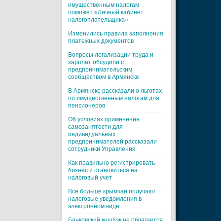
имущественным налогам
поможет «Личный кабинет
налогоплательщика»
Изменились правила заполнения
платежных документов
Вопросы легализации труда и
зарплат обсудили с
предпринимательским
сообществом в Армянске
В Армянске рассказали о льготах
по имущественным налогам для
пенсионеров
Об условиях применения
самозанятости для
индивидуальных
предпринимателей рассказали
сотрудники Управления
Как правильно регистрировать
бизнес и становиться на
налоговый учет
Все больше крымчан получают
налоговые уведомления в
электронном виде
Банковский кешбэк не облагается