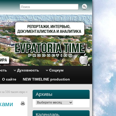
ость
Духовность
Социум
О сайте
NEW TIMELINE production
 за 516 тысяч евро
»
Архивы
аками
Архивы
Календарь