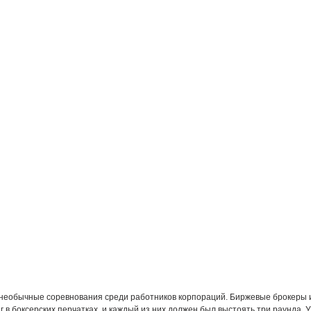
 необычные соревнования среди работников корпораций. Биржевые брокеры 
г в боксерских перчатках, и каждый из них должен был выстоять три раунда. 