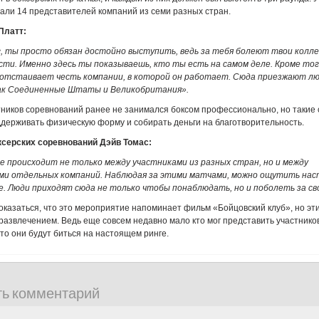
али 14 представителей компаний из семи разных стран.
Платт:
г, ты просто обязан достойно выступить, ведь за тебя болеют твои колле
сти. Именно здесь ты показываешь, кто ты есть на самом деле. Кроме тог
 отстаивает честь компании, в которой он работает. Сюда приезжают лю
как Соединенные Штаты и Великобритания».
тников соревнований ранее не занимался боксом профессионально, но такие
держивать физическую форму и собирать деньги на благотворительность.
ксерских соревнований Дэйв Томас:
е происходит не только между участниками из разных стран, но и между
и отдельных компаний. Наблюдая за этими матчами, можно ощутить на
. Люди приходят сюда не только чтобы понаблюдать, но и поболеть за св
оказаться, что это мероприятие напоминает фильм «Бойцовский клуб», но эт
 развлечением. Ведь еще совсем недавно мало кто мог представить участников
что они будут биться на настоящем ринге.
ть комментарий