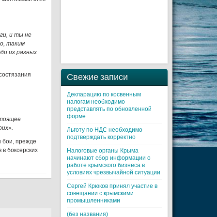
ги, и ты не
о, таким
ди из разных
 состязания
Свежие записи
Декларацию по косвенным
налогам необходимо
представлять по обновленной
форме
стоящее
оих».
Льготу по НДС необходимо
подтверждать корректно
и бои, прежде
 в боксерских
Налоговые органы Крыма
начинают сбор информации о
работе крымского бизнеса в
условиях чрезвычайной ситуации
Cергей Крюков принял участие в
совещании с крымскими
промышленниками
(без названия)