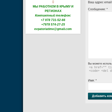

Ваш адрес email
МЫ РАБОТАЕМ В КРЫМУ И
Сообщение:
*
РЕГИОНАХ
Контактный телефон:
+7 978 731-52-66
+7978 574-27-25
evpatoriatime@gmail.com
Вы можете исполь
<a href="" ti
<code> <del d
Имя:
*