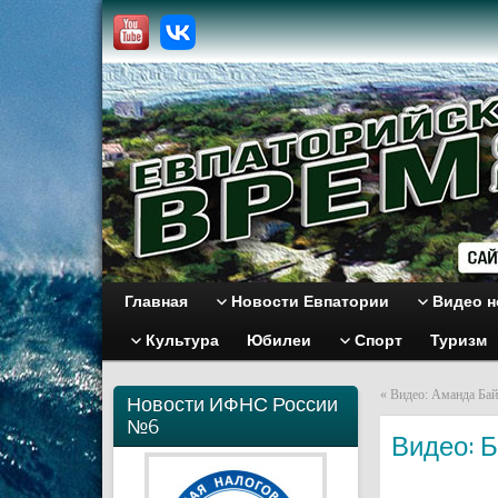
Главная
Новости Евпатории
Видео н
Культура
Юбилеи
Спорт
Туризм
«
Видео: Аманда Байн
Новости ИФНС России
№6
Видео: 