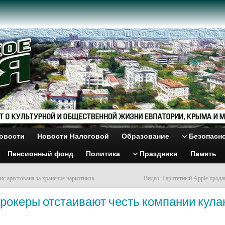
овости
Новости Налоговой
Образование
Безопасн
Пенсионный фонд
Политика
Праздники
Память
с арестована за хранение наркотиков
Видео: Раритетный Apple продан
Брокеры отстаивают честь компании кул