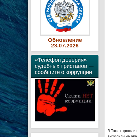
Обновление
23
.07
.2026
«Телефон доверия»
судебных приставов —
сообщите о коррупции
В Токио прошли
выходили на рин