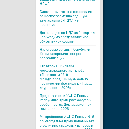
НДФЛ
Блокировки счетов всех физлиц
за несвоевременно сданную
декларацию 3-НДФЛ не
последует
Декларацию по НДС за 1 квартал
необходимо представлять по
обновленной форме
Налоговые органы Республики
Крым завершили процесс
реорганизации
Евпатория. 15-летие
международного арт-клуба
«Геликон» и 18-й
Международный музыкально-
поэтический фестиваль «Парад
лауреатов —2026»
Представители УФНС России по
Республике Крым расскажут об
особенностях Декларационной
кампании — 2026
Межрайонная ИФНС России № 6
по Республике Крым напоминает
о величине страховых взносов в