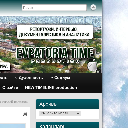
ость
Духовность
Социум
О сайте
NEW TIMELINE production
 детский телеканал
»
Архивы
Архивы
Календарь