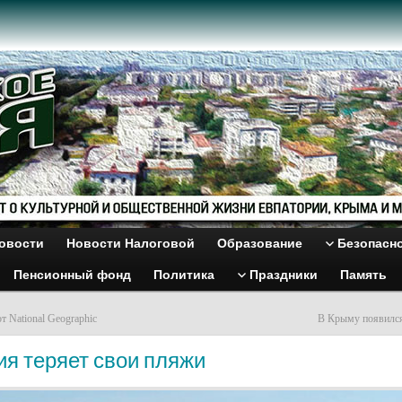
овости
Новости Налоговой
Образование
Безопасн
Пенсионный фонд
Политика
Праздники
Память
т National Geographic
В Крыму появился
ия теряет свои пляжи