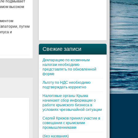
сле подмывает
самом высоком
аментом
впатории, путем
рпуса и
Свежие записи
Декларацию по косвенным
налогам необходимо
представлять по обновленной
форме
Льготу по НДС необходимо
подтверждать корректно
Налоговые органы Крыма
начинают сбор информации о
работе крымского бизнеса в
условиях чрезвычайной ситуации
Cергей Крюков принял участие в
совещании с крымскими
промышленниками
(без названия)