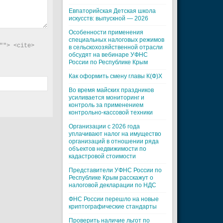
Евпаторийская Детская школа
искусств: выпускной — 2026
Особенности применения
специальных налоговых режимов
"> <cite> 
в сельскохозяйственной отрасли
обсудят на вебинаре УФНС
России по Республике Крым
Как оформить смену главы К(Ф)Х
Во время майских праздников
усиливается мониторинг и
контроль за применением
контрольно-кассовой техники
Организации с 2026 года
уплачивают налог на имущество
организаций в отношении ряда
объектов недвижимости по
кадастровой стоимости
Представители УФНС России по
Республике Крым расскажут о
налоговой декларации по НДС
ФНС России перешло на новые
криптографические стандарты
Проверить наличие льгот по