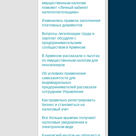
имущественным налогам
поможет «Личный кабинет
налогоплательщика»
Изменились правила заполнения
платежных документов
Вопросы легализации труда и
зарплат обсудили с
предпринимательским
сообществом в Армянске
В Армянске рассказали о льготах
по имущественным налогам для
пенсионеров
Об условиях применения
самозанятости для
индивидуальных
предпринимателей рассказали
сотрудники Управления
Как правильно регистрировать
бизнес и становиться на
налоговый учет
Все больше крымчан получают
налоговые уведомления в
электронном виде
Банковский кешбэк не облагается