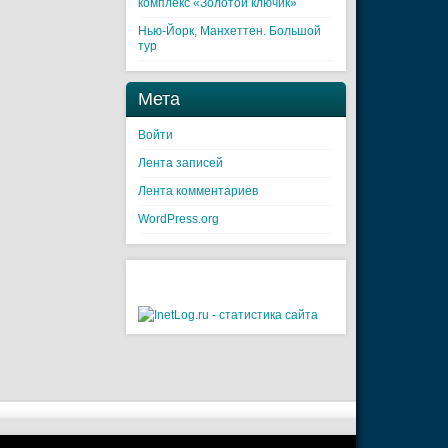
комплекс «Золотой ключик»
Нью-Йорк, Манхеттен. Большой
тур
Мета
Войти
Лента записей
Лента комментариев
WordPress.org