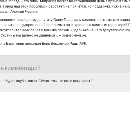
ема города – это пляж. Миграция песков на сегодняшний день в прямом смы
а. Город над этой проблемой работает, не прячется, но поддержка нужна на 
еркнул Алексей Черняк.
предложил народному депутату Олегу Параскиву совместно с крымским парл
 принятие государственной программы по сохранению пляжных территорий Е
гоукрепительных работ и намыва песков. «Здесь без нашего депутатского ко
Украины мы далеко не двинемся», – подчеркнул он.
я в Евпатории проходил День Верховной Рады АРК.
ть комментарий
 не будет опубликован.
Обязательные поля помечены
*