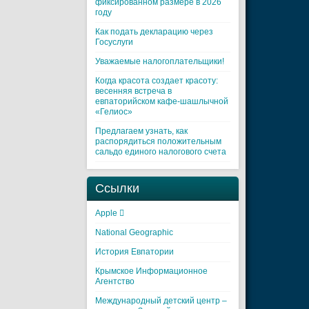
фиксированном размере в 2026
году
Как подать декларацию через
Госуслуги
Уважаемые налогоплательщики!
Когда красота создает красоту:
весенняя встреча в
евпаторийском кафе-шашлычной
«Гелиос»
Предлагаем узнать, как
распорядиться положительным
сальдо единого налогового счета
Ссылки
Apple 
National Geographic
История Евпатории
Крымское Информационное
Агентство
Международный детский центр –