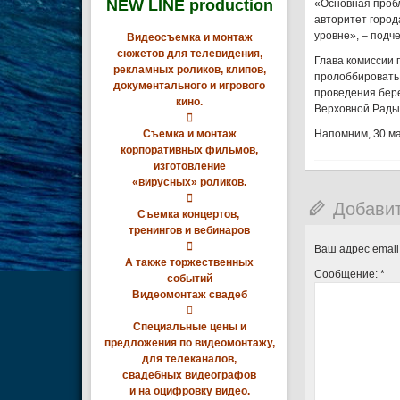
NEW LINE production
«Основная пробл
авторитет город
уровне», – подч
Видеосъемка и монтаж
сюжетов для телевидения,
Глава комиссии 
рекламных роликов, клипов,
пролоббировать
документального и игрового
проведения бере
кино.
Верховной Рады 

Съемка и монтаж
Напомним, 30 ма
корпоративных фильмов,
изготовление
«вирусных» роликов.

Добави
Съемка концертов,
тренингов и вебинаров

Ваш адрес email
А также торжественных
Сообщение:
*
событий
Видеомонтаж свадеб

Специальные цены и
предложения по видеомонтажу,
для телеканалов,
свадебных видеографов
и на оцифровку видео.