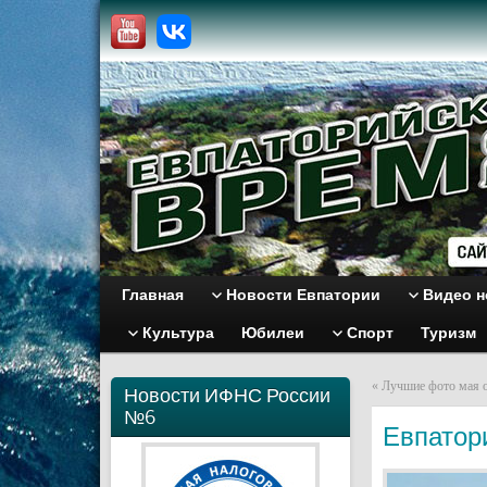
Главная
Новости Евпатории
Видео н
Культура
Юбилеи
Спорт
Туризм
«
Лучшие фото мая о
Новости ИФНС России
№6
Евпатор