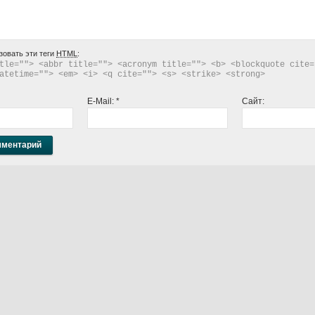
зовать эти теги
HTML
:
tle=""> <abbr title=""> <acronym title=""> <b> <blockquote cite="
atetime=""> <em> <i> <q cite=""> <s> <strike> <strong> 
E-Mail:
*
Сайт: