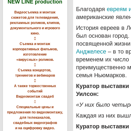
NEW LINE production
Благодаря
евреям 
Видеосъемка и монтаж
американские явлен
сюжетов для телевидения,
рекламных роликов, клипов,
История евреев в Л
документального и игрового
кино.
был основан город.

посвященной жизн
Съемка и монтаж
корпоративных фильмов,
Анджелесе
– в то в
изготовление
временем их число 
«вирусных» роликов.

преимущественно м
Съемка концертов,
семья Ньюмарков.
тренингов и вебинаров

Куратор выставки
А также торжественных
событий
Уилсон:
Видеомонтаж свадеб

«У них было четыре
Специальные цены и
предложения по видеомонтажу,
Каждая из них вышл
для телеканалов,
свадебных видеографов
Куратор выставки
и на оцифровку видео.