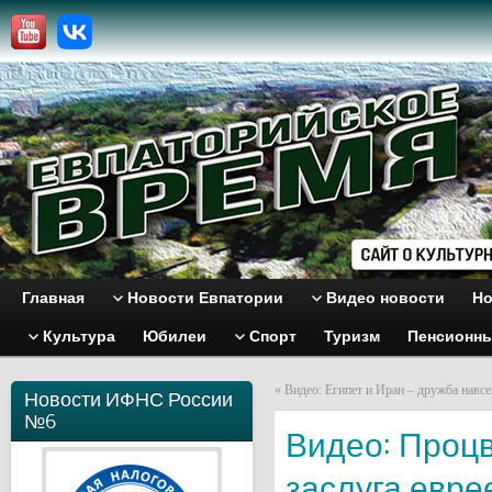
Главная
Новости Евпатории
Видео новости
Но
Культура
Юбилеи
Спорт
Туризм
Пенсионн
«
Видео: Египет и Иран – дружба навсе
Новости ИФНС России
№6
Видео: Проц
заслуга евре