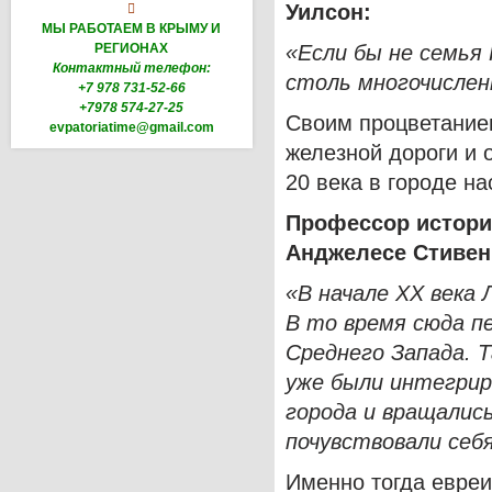
Уилсон:

МЫ РАБОТАЕМ В КРЫМУ И
РЕГИОНАХ
«Если бы не семья 
Контактный телефон:
столь многочислен
+7 978 731-52-66
+7978 574-27-25
Своим процветание
evpatoriatime@gmail.com
железной дороги и
20 века в городе н
Профессор истори
Анджелесе Стивен
«В начале
XX
века 
В то время сюда п
Среднего Запада. Т
уже были интегрир
города и вращалис
почувствовали себя
Именно тогда евреи