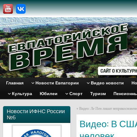
Главная
Новости Евпатории
Видео новости
Но
Культура
Юбилеи
Спорт
Туризм
Пенсионн
«
Видео: Ле Пен лишат неприкосновен
Новости ИФНС России
№6
Видео: В США
человек