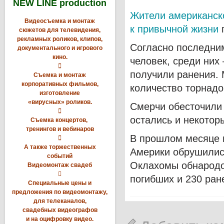
NEW LINE production
Жители американск
Видеосъемка и монтаж
к привычной жизни
п
сюжетов для телевидения,
рекламных роликов, клипов,
Согласно последни
документального и игрового
кино.
человек, среди них

получили ранения. 
Съемка и монтаж
корпоративных фильмов,
количество торнадо
изготовление
«вирусных» роликов.
Смерчи обесточили 

остались и некотор
Съемка концертов,
тренингов и вебинаров
В прошлом месяце 

А также торжественных
Америки обрушилис
событий
Оклахомы обнародов
Видеомонтаж свадеб

погибших и 230 ран
Специальные цены и
предложения по видеомонтажу,
для телеканалов,
свадебных видеографов
и на оцифровку видео.