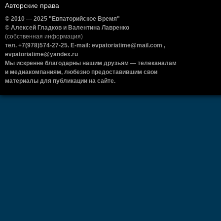
Авторские права
© 2010 — 2025 "Евпаторийское Время"
© Алексей Гладков и Валентина Лавренко
(собственная информация)
тел. +7(978)574-27-25. E-mail: evpatoriatime@mail.com ,
evpatoriatime@yandex.ru
Мы искренне благодарны нашим друзьям — телеканалам
и медиакомпаниям, любезно предоставившим свои
материалы для публикации на сайте.