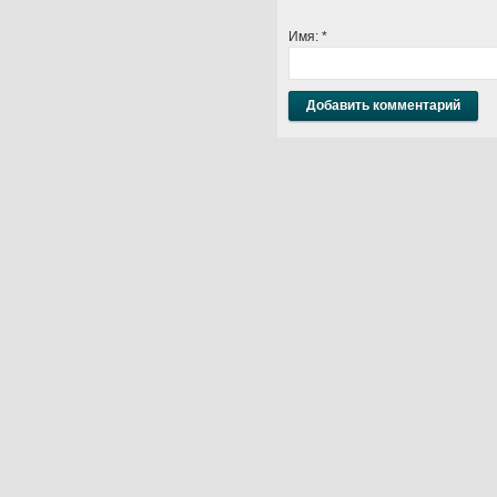
Имя:
*