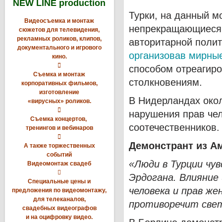
NEW LINE production
Турки, на данный 
Видеосъемка и монтаж
непрекращающиеся 
сюжетов для телевидения,
рекламных роликов, клипов,
авторитарной поли
документального и игрового
организовав мирны
кино.

способом отреагиро
Съемка и монтаж
столкновениям.
корпоративных фильмов,
изготовление
В Нидерландах окол
«вирусных» роликов.

нарушения прав че
Съемка концертов,
соотечественников.
тренингов и вебинаров

Демонстрант из А
А также торжественных
событий
«Люди в Турции чу
Видеомонтаж свадеб

Эрдогана. Влияние 
Специальные цены и
человека и прав ж
предложения по видеомонтажу,
для телеканалов,
противоречит свет
свадебных видеографов
и на оцифровку видео.