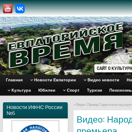
Главная
Новости Евпатории
Видео новости
Но
Культура
Юбилеи
Спорт
Туризм
Пенсионн
«
Видео: Принца Гарри взяли под кру
Новости ИФНС России
№6
Видео: Народ
премьера