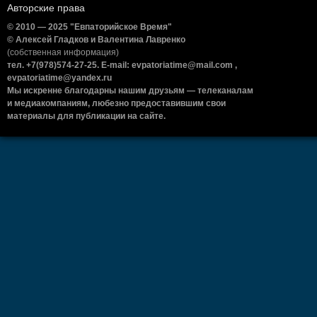
Авторские права
© 2010 — 2025 "Евпаторийское Время"
© Алексей Гладков и Валентина Лавренко
(собственная информация)
тел. +7(978)574-27-25. E-mail: evpatoriatime@mail.com ,
evpatoriatime@yandex.ru
Мы искренне благодарны нашим друзьям — телеканалам
и медиакомпаниям, любезно предоставившим свои
материалы для публикации на сайте.