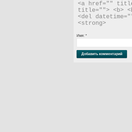
<a href="" titl
title=""> <b> <
<del datetime="
<strong> 
Имя:
*