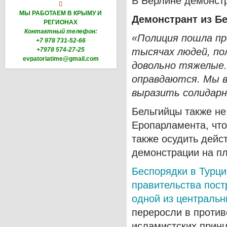
В Берлине демонстр

МЫ РАБОТАЕМ В КРЫМУ И
Демонстрант из Бе
РЕГИОНАХ
Контактный телефон:
«Полиция пошла пр
+7 978 731-52-66
+7978 574-27-25
тысячах людей, по
evpatoriatime@gmail.com
довольно тяжелые.
оправдаются. Мы в
выразить солидарн
Бельгийцы также не
Еропарламента, что
также осудить дейс
демонстрации на п
Беспорядки в Турц
правительства пост
одной из централь
переросли в против
исламистских принц