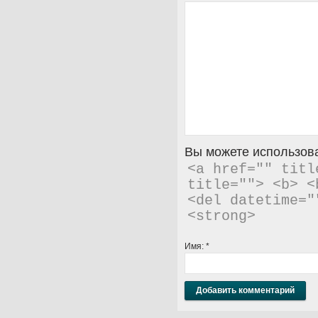
Вы можете использова
<a href="" titl
title=""> <b> <
<del datetime="
<strong> 
Имя:
*