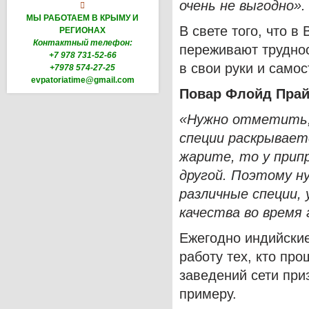
очень не выгодно».

МЫ РАБОТАЕМ В КРЫМУ И
В свете того, что 
РЕГИОНАХ
Контактный телефон:
переживают труднос
+7 978 731-52-66
в свои руки и само
+7978 574-27-25
evpatoriatime@gmail.com
Повар Флойд Прай
«Нужно отметить, 
специи раскрывает
жарите, то у припр
другой. Поэтому н
различные специи,
качества во время 
Ежегодно индийски
работу тех, кто пр
заведений сети при
примеру.