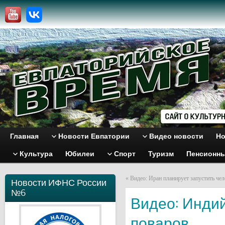
Главная
Новости Евпатории
Видео новости
Но
Культура
Юбилеи
Спорт
Туризм
Пенсионн
«
Видео: Иран планирует запустить чел
Новости ИФНС России
№6
Видео: Индий
поваров