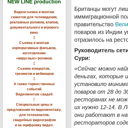
NEW LINE production
Британцы могут лиш
Видеосъемка и монтаж
иммиграционной пол
сюжетов для телевидения,
рекламных роликов, клипов,
правительство
Вели
документального и игрового
поваров из Индии у
кино.

отразилось на рест
Съемка и монтаж
корпоративных фильмов,
Руководитель сети
изготовление
Сури:
«вирусных» роликов.

«Сейчас можно найт
Съемка концертов,
тренингов и вебинаров
деньгах, которые 

установило минима
А также торжественных
событий
поваров от 28 до 
Видеомонтаж свадеб
ресторанах не мо

Специальные цены и
их нужно 12-14. В 
предложения по видеомонтажу,
они работают в на
для телеканалов,
свадебных видеографов
рестораторов соде
и на оцифровку видео.