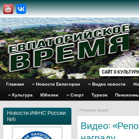
Главная
Новости Евпатории
Видео новости
Но
Культура
Юбилеи
Спорт
Туризм
Пенсионн
«
Обережно шахраї!
Новости ИФНС России
№6
Видео: «Репо
награду