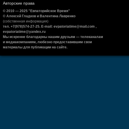
Авторские права
© 2010 — 2025 "Евпаторийское Время"
© Алексей Гладков и Валентина Лавренко
(собственная информация)
тел. +7(978)574-27-25. E-mail: evpatoriatime@mail.com ,
evpatoriatime@yandex.ru
Мы искренне благодарны нашим друзьям — телеканалам
и медиакомпаниям, любезно предоставившим свои
материалы для публикации на сайте.