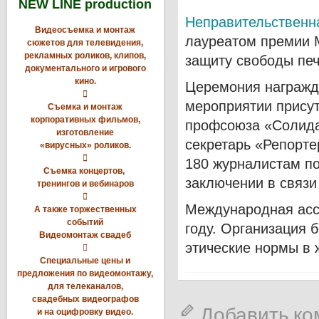
NEW LINE production
Неправительственна
Видеосъемка и монтаж
лауреатом премии 
сюжетов для телевидения,
рекламных роликов, клипов,
защиту свободы печ
документального и игрового
кино.
Церемония награжд

мероприятии прису
Съемка и монтаж
корпоративных фильмов,
профсоюза «Солидар
изготовление
секретарь «Репорте
«вирусных» роликов.

180 журналистам по
Съемка концертов,
заключении в связи
тренингов и вебинаров

Международная асс
А также торжественных
событий
году. Организация б
Видеомонтаж свадеб
этические нормы в 

Специальные цены и
предложения по видеомонтажу,
для телеканалов,
свадебных видеографов
Добавить к
и на оцифровку видео.