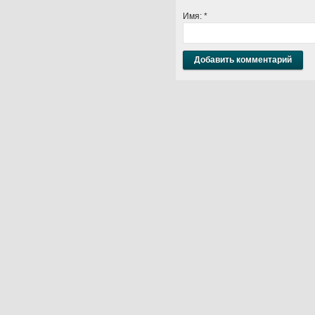
Имя:
*