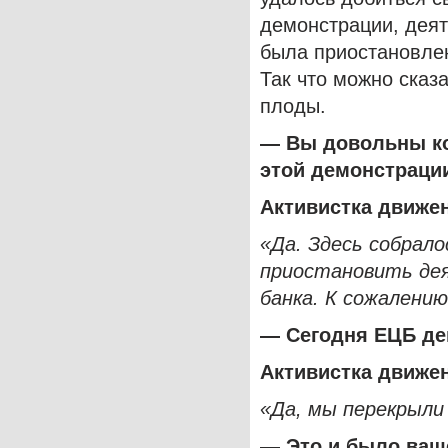
демонстрации, деят
была приостановлен
Так что можно сказа
плоды.
— Вы довольны ко
этой демонстраци
Активистка
движе
«Да. Здесь собрал
приостановить де
банка. К сожалению
— Сегодня ЕЦБ де
Активистка
движе
«Да, мы перекрыли 
— Это и было ваш