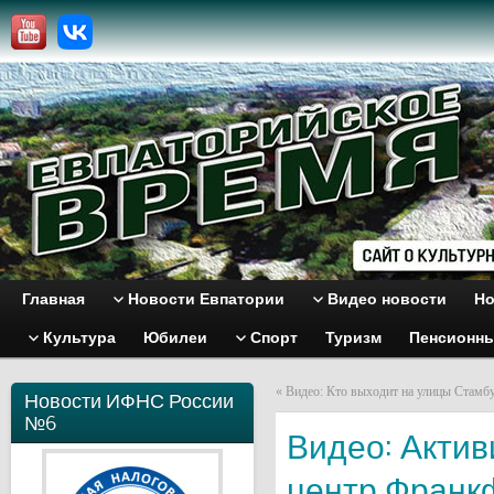
Главная
Новости Евпатории
Видео новости
Но
Культура
Юбилеи
Спорт
Туризм
Пенсионн
«
Видео: Кто выходит на улицы Стамб
Новости ИФНС России
№6
Видео: Актив
центр Франк