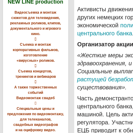
NEW LINE production
Активисты движени
Видеосъемка и монтаж
других немецких го
сюжетов для телевидения,
рекламных роликов, клипов,
экономической
поли
документального и игрового
центрального банка
кино.

Организатор акци
Съемка и монтаж
корпоративных фильмов,
«Жесткие меры эк
изготовление
«вирусных» роликов.
здравоохранения, 

Социальные выпла
Съемка концертов,
тренингов и вебинаров
растущей безрабо

существования
».
А также торжественных
событий
Часть демонстранто
Видеомонтаж свадеб

центрального банка
Специальные цены и
машиной. Цель акти
предложения по видеомонтажу,
для телеканалов,
регулятора. Участн
свадебных видеографов
ЕЦБ приводит к об
и на оцифровку видео.