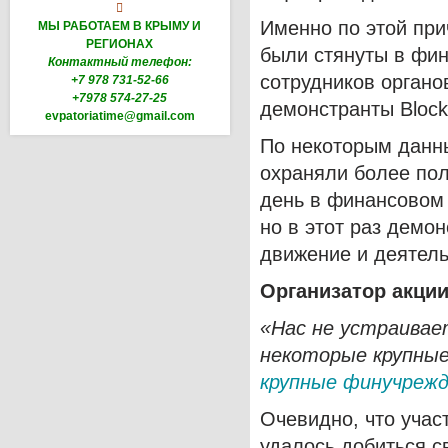

Именно по этой пр
МЫ РАБОТАЕМ В КРЫМУ И
РЕГИОНАХ
были стянуты в фи
Контактный телефон:
сотрудников органо
+7 978 731-52-66
+7978 574-27-25
демонстранты Bloc
evpatoriatime@gmail.com
По некоторым дан
охраняли более пол
день в финансовом 
но в этот раз демо
движение и деятель
Организатор акци
«Нас не устраивае
некоторые крупные
крупные финучрежд
Очевидно, что учас
удалось добиться с