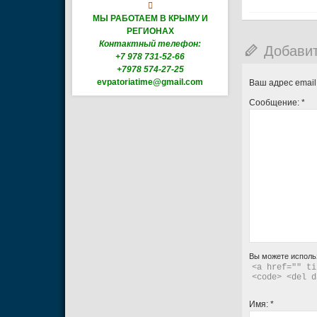

МЫ РАБОТАЕМ В КРЫМУ И
РЕГИОНАХ
Контактный телефон:
Добави
+7 978 731-52-66
+7978 574-27-25
evpatoriatime@gmail.com
Ваш адрес email
Сообщение:
*
Вы можете исполь
<a href="" ti
<code> <del d
Имя:
*