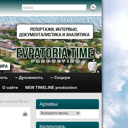
ость
Духовность
Социум
О сайте
NEW TIMELINE production
вел за рулем 88 лет
»
Архивы
Архивы
Календарь