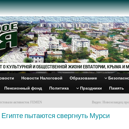
овости
Новости Налоговой
Образование
Безопасн
Пенсионный фонд
Политика
Праздники
Память
рестовали активисток FEMEN
Видео: Новозеландец про
 Египте пытаются свергнуть Мурси