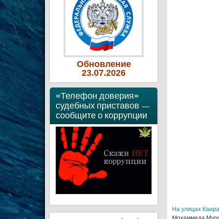
Обновление
23
.07
.2026
«Телефон доверия»
судебных приставов —
сообщите о коррупции
На улицах Каир
Мохаммеда Мурси