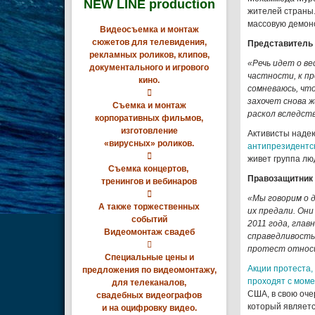
NEW LINE production
жителей страны.
массовую демонс
Видеосъемка и монтаж
сюжетов для телевидения,
Представитель
рекламных роликов, клипов,
«Речь идет о в
документального и игрового
частности, к пр
кино.
сомневаюсь, что

захочет снова 
Съемка и монтаж
раскол вследст
корпоративных фильмов,
изготовление
Активисты надею
«вирусных» роликов.
антипрезидентск

живет группа лю
Съемка концертов,
Правозащитник 
тренингов и вебинаров

«Мы говорим о 
А также торжественных
их предали. Он
событий
2011 года, гла
Видеомонтаж свадеб
справедливость

протест относи
Специальные цены и
Акции протеста,
предложения по видеомонтажу,
проходят с моме
для телеканалов,
США, в свою оче
свадебных видеографов
который являетс
и на оцифровку видео.