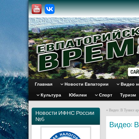
Главная
Новости Евпатории
Видео н
Культура
Юбилеи
Спорт
Туризм
«
Видео: В Тунисе а
Новости ИФНС России
№6
Видео: В