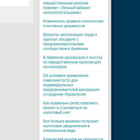
имущественным налогам
поможет «Личный кабинет
налогоплательщика»
Изменились правила заполнения
платежных документов
Вопросы легализации труда и
зарплат обсудили с
предпринимательским
сообществом в Армянске
В Армянске рассказали о льготах
по имущественным налогам для
пенсионеров
Об условиях применения
самозанятости для
индивидуальных
предпринимателей рассказали
сотрудники Управления
Как правильно регистрировать
бизнес и становиться на
налоговый учет
Все больше крымчан получают
налоговые уведомления в
электронном виде
Банковский кешбэк не облагается