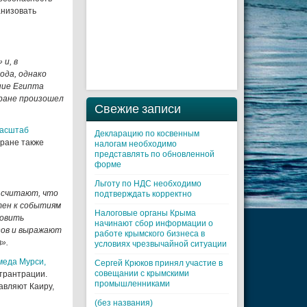
анизовать
 и, в
ода, однако
ние Египта
тране произошел
Свежие записи
асштаб
Декларацию по косвенным
тране также
налогам необходимо
представлять по обновленной
форме
Льготу по НДС необходимо
 считают, что
подтверждать корректно
тен к событиям
Налоговые органы Крыма
новить
начинают сбор информации о
зов и выражают
работе крымского бизнеса в
».
условиях чрезвычайной ситуации
меда Мурси,
Cергей Крюков принял участие в
совещании с крымскими
трантрации.
промышленниками
авляют Каиру,
(без названия)