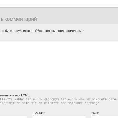
ть комментарий
 не будет опубликован.
Обязательные поля помечены
*
зовать эти теги
HTML
:
tle=""> <abbr title=""> <acronym title=""> <b> <blockquote cite="
atetime=""> <em> <i> <q cite=""> <s> <strike> <strong> 
E-Mail:
*
Сайт: