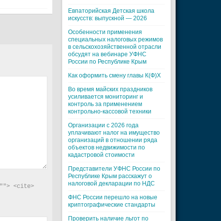
Евпаторийская Детская школа
искусств: выпускной — 2026
Особенности применения
специальных налоговых режимов
в сельскохозяйственной отрасли
обсудят на вебинаре УФНС
России по Республике Крым
Как оформить смену главы К(Ф)Х
Во время майских праздников
усиливается мониторинг и
контроль за применением
контрольно-кассовой техники
Организации с 2026 года
уплачивают налог на имущество
организаций в отношении ряда
объектов недвижимости по
кадастровой стоимости
Представители УФНС России по
Республике Крым расскажут о
налоговой декларации по НДС
"> <cite> 
ФНС России перешло на новые
криптографические стандарты
Проверить наличие льгот по