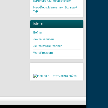
комплекс «Золотой ключик»
Нью-Йорк, Манхеттен. Большой
тур
Мета
Войти
Лента записей
Лента комментариев
WordPress.org