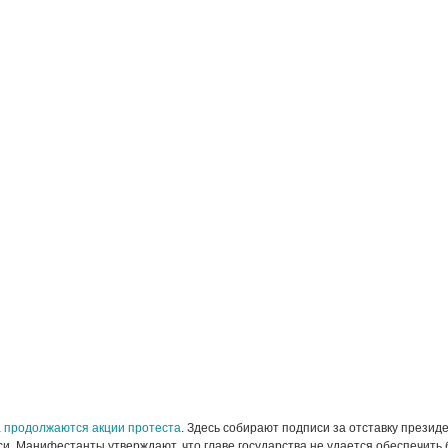
а продолжаются акции протеста
. Здесь собирают подписи за отставку презид
. Манифестанты утверждают, что главе государства не удается обеспечить