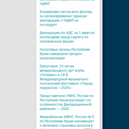
НДФЛ
Блокировки счетов всех физлиц
за несвоевременно сданную
декларацию 3-НДФЛ не
последует
Декларацию по НДС за 1 квартал
необходимо представлять по
обновленной форме
Налоговые органы Республики
Крым завершили процесс
реорганизации
Евпатория. 15-летие
международного арт-клуба
«Геликон» и 18-й
Международный музыкально-
поэтический фестиваль «Парад
лауреатов —2026»
Представители УФНС России по
Республике Крым расскажут об
особенностях Декларационной
кампании — 2026
Межрайонная ИФНС России № 6
по Республике Крым напоминает
о величине страховых взносов в