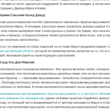
 Активисты хотят заручиться поддержкой 15 миллионов граждан, а затем орг
трацию у Дворца Мурси в Каире.
 Армии Спасения Халед Давуд:
есьма цивилизованном способе обратиться к движению «Братья-мусульмане»
езиденту Мурси. Я понимаю, насколько важно проводить выборы каждые 4 г
 эта страна выдержит еще 3 года кризиса и упадка. Не думаю, что населе
жить в тревоге, а благосостояние людей улучшится на фоне того, что в с
вие политики президента».
тся, что кампания по сбору подписей за отставку Мурси продемонстрирует
м
их настроений в Египте
, который по-прежнему велик, несмотря на то, что в с
дей, махнувших рукой на происходящее в республике.
Саад Эль-Дин Ибрагим:
действительно популярном движении. Это группа молодых людей, которые
и полагают, что достижения революции украдены теми, кто не был причас
вным образом, — «братьями-мусульманами». Активисты стараются восста
. Поэтому участники этого движения бросают «братьям-мусульманам» вы
тельно их действий. В этом заключается ключевой посыл манифестантов
 направленные против движения «Братья-мусульмане» и, в частности, Мохам
нта избрания его президентом
, однако силовики зачастую подавляют демонс
редь, по большей части воздерживаются от критики президента Мурси и отпр
я их стратегическим партнером, сотни миллионов долларов военной помощи.