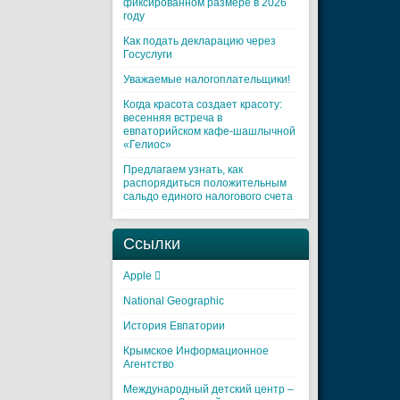
фиксированном размере в 2026
году
Как подать декларацию через
Госуслуги
Уважаемые налогоплательщики!
Когда красота создает красоту:
весенняя встреча в
евпаторийском кафе-шашлычной
«Гелиос»
Предлагаем узнать, как
распорядиться положительным
сальдо единого налогового счета
Ссылки
Apple 
National Geographic
История Евпатории
Крымское Информационное
Агентство
Международный детский центр –