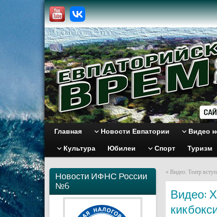
Главная
Новости Евпатории
Видео н
Культура
Юбилеи
Спорт
Туризм
«
Видео: Театр вступ
Новости ИФНС России
№6
Видео: 
кикбокс