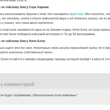
ужском виде спорта.
 по тайскому боксу Сара Авраам:
лась рассказывать другим о том, что занимаюсь
муай-тай
. Мне казалось, ч
 Но однажды, когда я стала чемпионкой мира и об этом все узнали, то ко 
и сказал, что очень мной гордится».
в спортзале занимается одна из ее близких подруг, Ниле Блок, которая приех
етняя Ниле победила в весовой категории от 52 до 56 килограммов.
 по тайскому боксу Ниле Блок:
дый ищет что-то свое. Некоторые люди иногда перегибают палку. Но я ду
найти в религии собственный путь».
 Блок готовятся к своему следующему турниру, который пройдет в августе этог
ть комментарий
 не будет опубликован.
Обязательные поля помечены
*