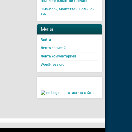
комплекс «Золотой ключик»
Нью-Йорк, Манхеттен. Большой
тур
Мета
Войти
Лента записей
Лента комментариев
WordPress.org