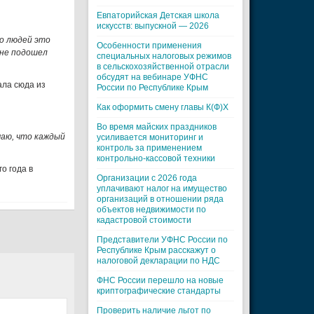
Евпаторийская Детская школа
искусств: выпускной — 2026
то людей это
Особенности применения
мне подошел
специальных налоговых режимов
в сельскохозяйственной отрасли
обсудят на вебинаре УФНС
ала сюда из
России по Республике Крым
Как оформить смену главы К(Ф)Х
Во время майских праздников
маю, что каждый
усиливается мониторинг и
контроль за применением
контрольно-кассовой техники
о года в
Организации с 2026 года
уплачивают налог на имущество
организаций в отношении ряда
объектов недвижимости по
кадастровой стоимости
Представители УФНС России по
Республике Крым расскажут о
налоговой декларации по НДС
ФНС России перешло на новые
криптографические стандарты
Проверить наличие льгот по