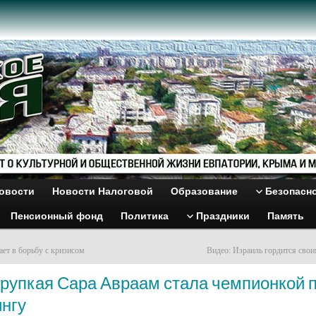
овости
Новости Налоговой
Образование
Безопасн
Пенсионный фонд
Политика
Праздники
Память
ает в борьбу с кризисом
Видео: Израиль гордится сво
Хрупкая Сара Авраам стала чемпионкой 
ингу