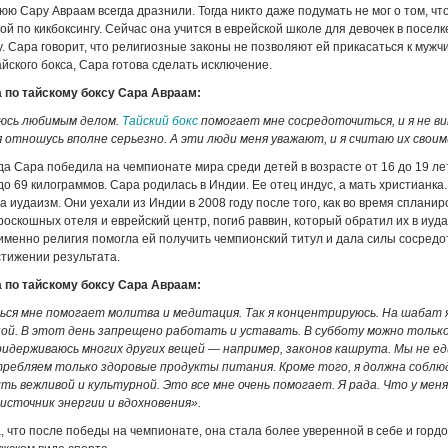
юю Сару Авраам всегда дразнили. Тогда никто даже подумать не мог о том, что
ой по кикбоксингу. Сейчас она учится в еврейской школе для девочек в поселк
. Сара говорит, что религиозные законы не позволяют ей прикасаться к мужчи
айского бокса, Сара готова сделать исключение.
 по тайскому боксу Сара Авраам:
аюсь любимым делом.
Тайский бокс
помогает мне сосредоточиться, и я не ви
 отношусь вполне серьезно. А эти люди меня уважают, и я считаю их своим
ода Сара победила на чемпионате мира среди детей в возрасте от 16 до 19 ле
до 69 килограммов. Сара родилась в Индии. Ее отец индус, а мать христианка.
а иудаизм. Они уехали из Индии в 2008 году после того, как во время сплани
роскошных отеля и еврейский центр, погиб раввин, который обратил их в иуд
о именно религия помогла ей получить чемпионский титул и дала силы сосредо
стижении результата.
 по тайскому боксу Сара Авраам:
ся мне помогает молитва и медитация. Так я концентрируюсь. На шабат 
ной. В этот день запрещено работать и уставать. В субботу можно тольк
придерживаюсь многих других вещей — например, законов кашрута. Мы не е
требляем только здоровые продукты питания. Кроме того, я должна собл
ть вежливой и культурной. Это все мне очень помогает. Я рада. Что у мен
источник энергии и вдохновения».
, что после победы на чемпионате, она стала более уверенной в себе и гордо