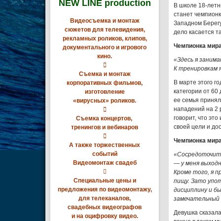
NEW LINE production
В школе 18-летн
станет чемпионк
Видеосъемка и монтаж
Западном Берегу
сюжетов для телевидения,
дело касается т
рекламных роликов, клипов,
Чемпионка мира
документального и игрового
кино.
«Здесь я заним

К тренировкам я
Съемка и монтаж
В марте этого г
корпоративных фильмов,
категории от 60 
изготовление
ее семья принял
«вирусных» роликов.
нападений на 2 

говорит, что эт
Съемка концертов,
своей цели и до
тренингов и вебинаров

Чемпионка мира
А также торжественных
событий
«Сосредоточить
Видеомонтаж свадеб
— у меня выход

Кроме того, я 
Специальные цены и
пищу. Зато упо
предложения по видеомонтажу,
дисциплину и бы
для телеканалов,
замечательный 
свадебных видеографов
Девушка сказала
и на оцифровку видео.