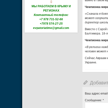
важно в таком м

МЫ РАБОТАЕМ В КРЫМУ И
Чемпионка мира
РЕГИОНАХ
«Сначала я боя
Контактный телефон:
может огорчить.
+7 978 731-52-66
директор школы 
+7978 574-27-25
evpatoriatime@gmail.com
Вместе с Сарой 
Балтимора. 18-л
Чемпионка мира
«В религии каж
человек может 
Сейчас Авраам и
Украине.
Добави
Ваш адрес email
Сообщение:
*