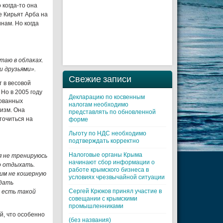
 когда-то она
е Кирьят Арба на
нам. Но когда
таю в облаках.
и друзьями».
Свежие записи
т в весовой
 Но в 2005 году
Декларацию по косвенным
рованных
налогам необходимо
аизм. Она
представлять по обновленной
точиться на
форме
Льготу по НДС необходимо
подтверждать корректно
Налоговые органы Крыма
я не тренируюсь
начинают сбор информации о
о отдыхать.
работе крымского бизнеса в
дим не кошерную
условиях чрезвычайной ситуации
юдать
Cергей Крюков принял участие в
я есть такой
совещании с крымскими
промышленниками
й, что особенно
(без названия)