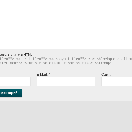
зовать эти теги
HTML
:
tle=""> <abbr title=""> <acronym title=""> <b> <blockquote cite="
atetime=""> <em> <i> <q cite=""> <s> <strike> <strong> 
E-Mail:
*
Сайт: