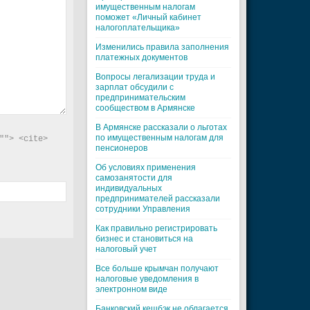
имущественным налогам
поможет «Личный кабинет
налогоплательщика»
Изменились правила заполнения
платежных документов
Вопросы легализации труда и
зарплат обсудили с
предпринимательским
сообществом в Армянске
В Армянске рассказали о льготах
по имущественным налогам для
"> <cite> 
пенсионеров
Об условиях применения
самозанятости для
индивидуальных
предпринимателей рассказали
сотрудники Управления
Как правильно регистрировать
бизнес и становиться на
налоговый учет
Все больше крымчан получают
налоговые уведомления в
электронном виде
Банковский кешбэк не облагается