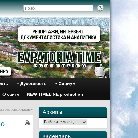
ость
Духовность
Социум
О сайте
NEW TIMELINE production
ими беспилотниками
»
Архивы
по
Архивы
Календарь