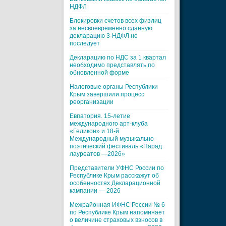
НДФЛ
Блокировки счетов всех физлиц
за несвоевременно сданную
декларацию 3-НДФЛ не
последует
Декларацию по НДС за 1 квартал
необходимо представлять по
обновленной форме
Налоговые органы Республики
Крым завершили процесс
реорганизации
Евпатория. 15-летие
международного арт-клуба
«Геликон» и 18-й
Международный музыкально-
поэтический фестиваль «Парад
лауреатов —2026»
Представители УФНС России по
Республике Крым расскажут об
особенностях Декларационной
кампании — 2026
Межрайонная ИФНС России № 6
по Республике Крым напоминает
о величине страховых взносов в