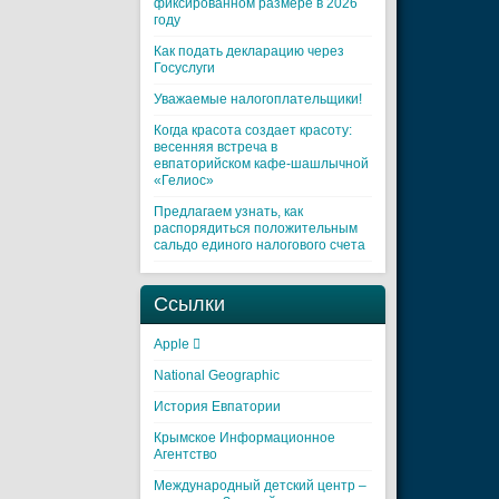
фиксированном размере в 2026
году
Как подать декларацию через
Госуслуги
Уважаемые налогоплательщики!
Когда красота создает красоту:
весенняя встреча в
евпаторийском кафе-шашлычной
«Гелиос»
Предлагаем узнать, как
распорядиться положительным
сальдо единого налогового счета
Ссылки
Apple 
National Geographic
История Евпатории
Крымское Информационное
Агентство
Международный детский центр –