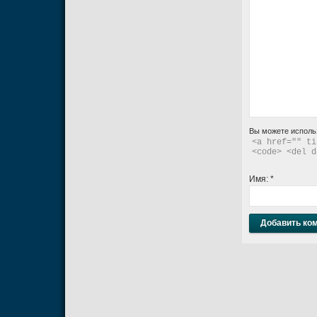
Вы можете исполь
<a href="" ti
<code> <del d
Имя:
*