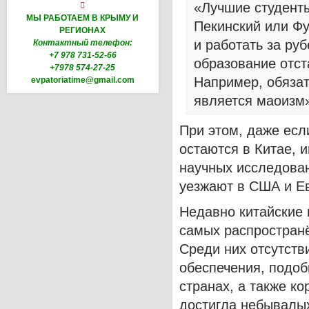
«Лучшие студенты

МЫ РАБОТАЕМ В КРЫМУ И
Пекинский или Фу
РЕГИОНАХ
и работать за ру
Контактный телефон:
+7 978 731-52-66
образование отст
+7978 574-27-25
Например, обяза
evpatoriatime@gmail.com
является маоизм
При этом, даже есл
остаются в Китае, 
научных исследован
уезжают в США и Ев
Недавно китайские 
самых распространё
Среди них отсутств
обеспечения, подоб
странах, а также к
достигла небывалы