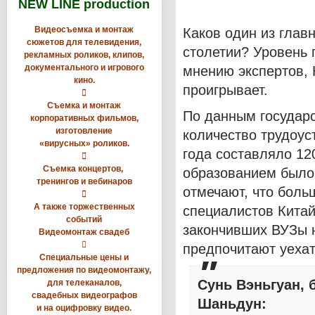
NEW LINE production
Видеосъемка и монтаж
Каков один из глав
сюжетов для телевидения,
столетии? Уровень 
рекламных роликов, клипов,
документального и игрового
мнению экспертов, 
кино.
проигрывает.

Съемка и монтаж
По данным государ
корпоративных фильмов,
изготовление
количество трудоус
«вирусных» роликов.
года составляло 12

Съемка концертов,
образованием было
тренингов и вебинаров
отмечают, что бол

А также торжественных
специалистов Китай
событий
закончивших ВУЗы 
Видеомонтаж свадеб

предпочитают уехат
Специальные цены и
предложения по видеомонтажу,
Сунь Вэньгуан,
для телеканалов,
свадебных видеографов
Шаньдун:
и на оцифровку видео.