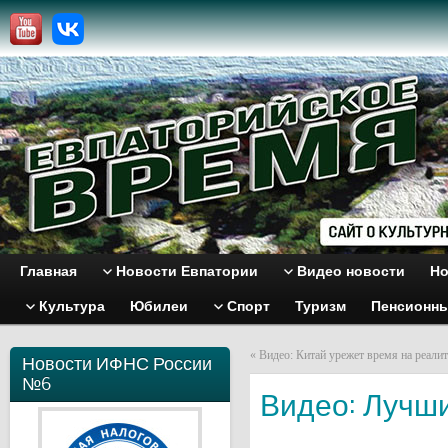
Главная
Новости Евпатории
Видео новости
Но
Культура
Юбилеи
Спорт
Туризм
Пенсионн
«
Видео: Китай урежет время на реали
Новости ИФНС России
№6
Видео: Лучш