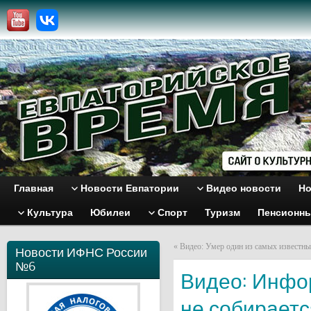
Главная
Новости Евпатории
Видео новости
Но
Культура
Юбилеи
Спорт
Туризм
Пенсионн
«
Видео: Умер один из самых известны
Новости ИФНС России
№6
Видео: Инфо
не собираетс