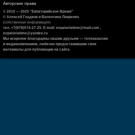
Авторские права
© 2010 — 2025 "Евпаторийское Время"
© Алексей Гладков и Валентина Лавренко
(собственная информация)
тел. +7(978)574-27-25. E-mail: evpatoriatime@mail.com ,
evpatoriatime@yandex.ru
Мы искренне благодарны нашим друзьям — телеканалам
и медиакомпаниям, любезно предоставившим свои
материалы для публикации на сайте.