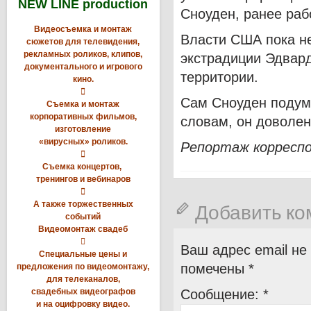
NEW LINE production
Сноуден, ранее раб
Видеосъемка и монтаж
Власти США пока не
сюжетов для телевидения,
рекламных роликов, клипов,
экстрадиции Эдвард
документального и игрового
территории.
кино.

Сам Сноуден подум
Съемка и монтаж
корпоративных фильмов,
словам, он доволен
изготовление
«вирусных» роликов.
Репортаж корреспо

Съемка концертов,
тренингов и вебинаров

А также торжественных
Добавить к
событий
Видеомонтаж свадеб

Ваш адрес email не
Специальные цены и
помечены
*
предложения по видеомонтажу,
для телеканалов,
свадебных видеографов
Сообщение:
*
и на оцифровку видео.