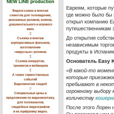
NEW LINE production
Евреям, которые пу
Видеосъемка и монтаж
где можно было бы 
сюжетов для телевидения,
рекламных роликов, клипов,
открыл компанию Ea
документального и игрового
путешественникам з
кино.

До открытия собств
Съемка и монтаж
корпоративных фильмов,
независимым торго
изготовление
продукты в Испани
«вирусных» роликов.

Основатель
Easy
Съемка концертов,
тренингов и вебинаров
«В какой-то момент

А также торжественных
которые приезжают
событий
пребывают в неко
Видеомонтаж свадеб

огромному выбору 
Специальные цены и
количеству
кошерн
предложения по видеомонтажу,
для телеканалов,
После этого Лорен 
свадебных видеографов
и на оцифровку видео.