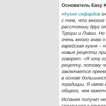
Основатель
Easy
«
Кухня сефардов
оч
с тем, что многие
расстоянии друг о
Турции и Ливии. Но 
очень много знаю о
еврейская кухня – 
новые рецепты при
говорят: «Я хочу 
рецепту, потому ч
заключается преем
в основе большинс
традиции. Я имею в
общего, чем кажетс
Испания получит не
связанного с приго