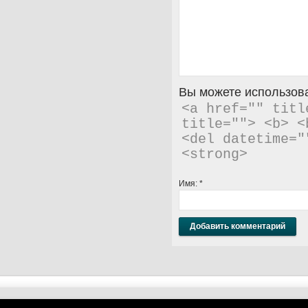
Вы можете использова
<a href="" titl
title=""> <b> <
<del datetime="
<strong> 
Имя:
*