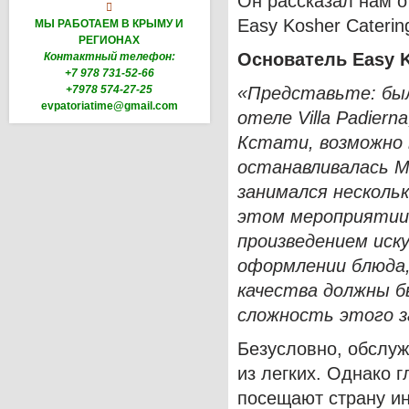
Он рассказал нам 

Easy Kosher Caterin
МЫ РАБОТАЕМ В КРЫМУ И
РЕГИОНАХ
Основатель
Easy
Контактный телефон:
+7 978 731-52-66
+7978 574-27-25
«Представьте: был
evpatoriatime@gmail.com
отеле
Villa
Padierna
Кстати, возможно 
останавливалась М
занимался нескольк
этом мероприятии
произведением иск
оформлении блюда, 
качества должны б
сложность этого з
Безусловно, обслуж
из легких. Однако 
посещают страну и