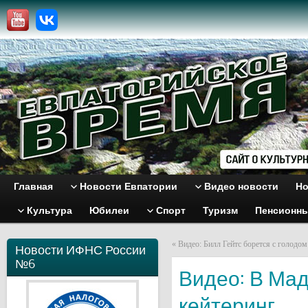
Главная
Новости Евпатории
Видео новости
Но
Культура
Юбилеи
Спорт
Туризм
Пенсионн
«
Видео: Билл Гейтс борется с голодом
Новости ИФНС России
№6
Видео: В Ма
кейтеринг