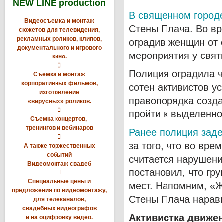
NEW LINE production
В священном город
Видеосъемка и монтаж
Стены Плача. Во вр
сюжетов для телевидения,
рекламных роликов, клипов,
оградив женщин от 
документального и игрового
мероприятия у свят
кино.

Полиция оградила ч
Съемка и монтаж
корпоративных фильмов,
сотен активистов у
изготовление
правопорядка созд
«вирусных» роликов.

пройти к выделенно
Съемка концертов,
тренингов и вебинаров
Ранее полиция зад

за того, что во вре
А также торжественных
событий
считается нарушени
Видеомонтаж свадеб
постановил, что гр

Специальные цены и
мест. Напомним, «
предложения по видеомонтажу,
Стены Плача нарав
для телеканалов,
свадебных видеографов
Активистка движе
и на оцифровку видео.