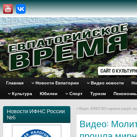
Главная
Новости Евпатории
Видео новости
Но
Культура
Юбилеи
Спорт
Туризм
Пенсионн
«
Видео: ЮНЕСКО оценила ущерб, на
Новости ИФНС России
№6
Видео: Моли
прошла мирн