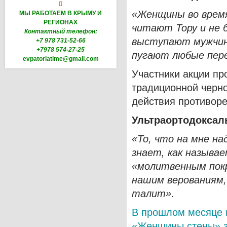

«Женщины во врем
МЫ РАБОТАЕМ В КРЫМУ И
РЕГИОНАХ
читают Тору и не 
Контактный телефон:
выступают мужчи
+7 978 731-52-66
+7978 574-27-25
пугают любые пер
evpatoriatime@gmail.com
Участники акции пр
традиционной черно
действия противоре
Ультраортодокса
«То, что на мне н
знает, как называ
«молитвенным покр
нашим верованиям,
талит»
.
В прошлом месяце 
«Женщины стены» з